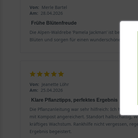
Von:
Merle Bartel
Am:
28.04.2026
Frühe Blütenfreude
Die Alpen-Waldrebe ‘Pamela Jackman’ ist bei uns ein
Blüten und sorgen für einen wunderschönen Start in
Von:
Jeanette Löhr
Am:
25.04.2026
Klare Pflanztipps, perfektes Ergebnis
Die Pflanzanleitung war sehr hilfreich: Ich habe di
mit Kompost angereichert. Standort halbschattig, W
kräftiges Wachstum. Rankhilfe nicht vergessen, re
Ergebnis begeistert.