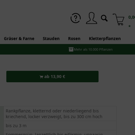
0,0
*
Gräser & Farne
Stauden
Rosen
Kletterpflanzen
Mehr als 10.000 Pflanzen
ab 13,90 €
Rankpflanze, kletternd oder niederliegend bis
kriechend, locker verzweigt, bis zu 300 cm hoch
bis zu 3 m
Sommergrün, lanzettlich bis eiförmig, unpaarig