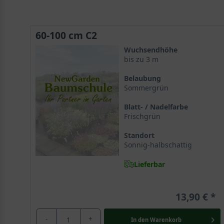
60-100 cm C2
Wuchsendhöhe
bis zu 3 m
Belaubung
Sommergrün
Blatt- / Nadelfarbe
Frischgrün
Standort
Sonnig-halbschattig
Lieferbar
13,90 €
-
+
In den
Warenkorb