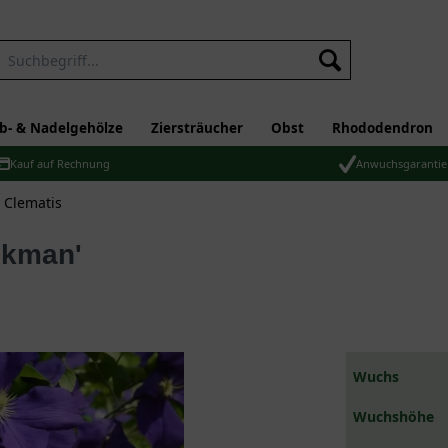
b- & Nadelgehölze
Ziersträucher
Obst
Rhododendron
Kauf auf Rechnung
Anwuchsgarantie
 Clematis
ckman'
Wuchs
Wuchshöhe