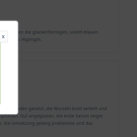
 erscheinen die glockenförmigen, violett-blauen
X
in echtes Highlight.
sigen Boden gesetzt, die Wurzeln breit verteilt und
mpfohlen. Gut angegossen, die erste Saison zeigte
se, die Umsetzung gelang problemlos und das