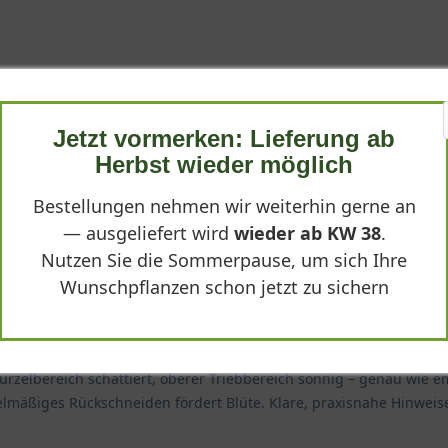
e der ersten Pflanzen, die im Jahr Farbe zeigen. Schon im Frühjahr
 die Gartensaison. Gerade nach dem Winter ist diese frühe Blüte e
Jetzt vormerken: Lieferung ab
Herbst wieder möglich
Bestellungen nehmen wir weiterhin gerne an
— ausgeliefert wird
wieder ab KW 38
.
Nutzen Sie die Sommerpause, um sich Ihre
Wunschpflanzen schon jetzt zu sichern
e Alpen-Waldrebe 'Pamela Jackman' in einen humusreichen, durchläs
urzelbereich schattiert, oberer Triebbereich sonnig – genau wie e
gelmäßiges Rückschneiden fördert Blüte. Klare, praxisnahe Hinwei