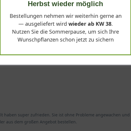
Herbst wieder möglich
Bestellungen nehmen wir weiterhin gerne an
— ausgeliefert wird
wieder ab KW 38
.
Nutzen Sie die Sommerpause, um sich Ihre
Wunschpflanzen schon jetzt zu sichern
leitung verständlich, der Service war sehr freundlich und hilfsber
tellt haben super zufrieden. Sie ist ohne Probleme angewachen und
er aus dem großen Angebot bestellen.