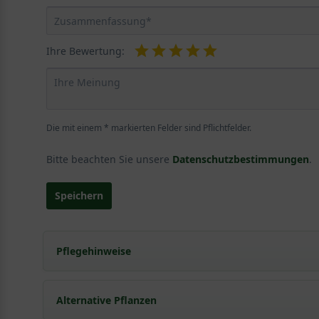
Ihre Bewertung:
Die mit einem * markierten Felder sind Pflichtfelder.
Bitte beachten Sie unsere
Datenschutzbestimmungen
.
Speichern
Pflegehinweise
Pflanz- und Pflegetipps Clematis tangutica 'Gold
Alternative Pflanzen