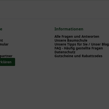
npflanzen einen optimalen Start am neuen Standort geben. Auf der
en zu Pflanzzeitpunkt, Pflege, Bewässerung etc. finden können. Al
nd herunterladen können.
 zum hier gezeigten Artikel Clematis tangutica 'Golden Tiara ®' / 
ematis
ce
Informationen
Alle Fragen und Antworten
ht
Unsere Baumschule
mular
Unsere Tipps für Sie / Unser Blog
FAQ - Häufig gestellte Fragen
Datenschutz
partner
Gutscheine und Rabattcodes
rklären