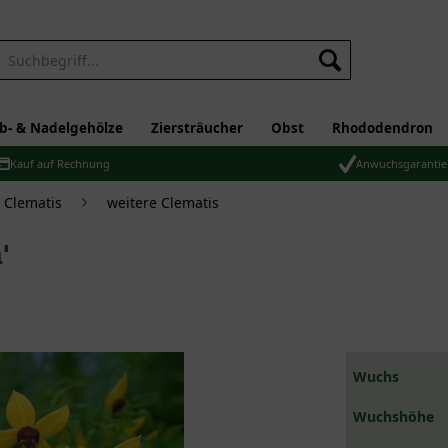
b- & Nadelgehölze
Ziersträucher
Obst
Rhododendron
Kauf auf Rechnung
Anwuchsgarantie
 Clematis
weitere Clematis
'
Wuchs
Wuchshöhe