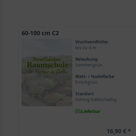
60-100 cm C2
Wuchsendhöhe
bis zu 4 m
Belaubung
Sommergrün
Blatt- / Nadelfarbe
Frischgrün
Standort
Sonnig-halbschattig
Lieferbar
16,90 €