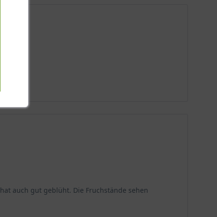
eit.
 hat auch gut geblüht. Die Fruchstände sehen