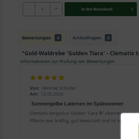
-
+
In den
Warenkorb
Bewertungen
4
Artikelfragen
0
"Gold-Waldrebe 'Golden Tiara' - Clematis t
Informationen zur Prüfung von Bewertungen
Von:
Henrike Schüller
Am:
12.05.2026
Sonnengelbe Laternen im Spätsommer
Clematis tangutica 'Golden Tiara ®' überrascht mi
Pflanze war kräftig, gut bewurzelt und ist schnell 