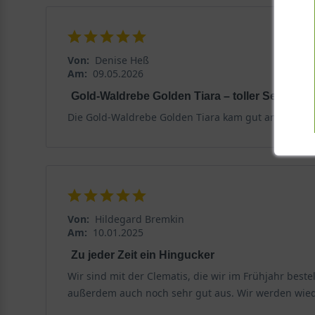
Von:
Denise Heß
Am:
09.05.2026
Gold-Waldrebe Golden Tiara – toller Service
Die Gold-Waldrebe Golden Tiara kam gut an. Pflanzan
Von:
Hildegard Bremkin
Am:
10.01.2025
Zu jeder Zeit ein Hingucker
Wir sind mit der Clematis, die wir im Frühjahr bes
außerdem auch noch sehr gut aus. Wir werden wied