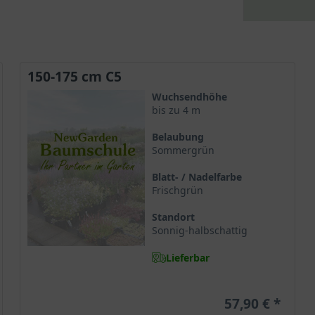
150-175 cm C5
Wuchsendhöhe
bis zu 4 m
Belaubung
Sommergrün
Blatt- / Nadelfarbe
Frischgrün
Standort
Sonnig-halbschattig
Lieferbar
57,90 €