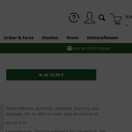
0,0
*
Gräser & Farne
Stauden
Rosen
Kletterpflanzen
Mehr als 10.000 Pflanzen
ab 16,90 €
Kletterpflanze, aufrecht, rankend, buschig und
kompakt, bis zu 400 cm hoch und ähnlich breit
bis zu 4 m
Sommergrün, länglich-eiförmig bis lanzettlich, am