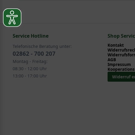
Mit ein paar kleinen Tipps und Tricks kann man Garte
Pflege- und Pflanztipps
, wo Sie zahlreiche Information
Sie suchen eine Alternative?
Pflegeanleitung zum Download an, die Sie nachstehe
In folgenden Kategorien finden Sie schöne Alternativen
Service Hotline
Kletterpflanzen > Waldrebe - Clematis > weitere Cl
Shop Servi
Kontakt
Telefonische Beratung unter:
Widerrufsrec
02862 - 700 207
Widerrufsfor
AGB
Montag - Freitag:
Impressum
08:30 - 12:00 Uhr
Kooperations
13:00 - 17:00 Uhr
Widerruf e