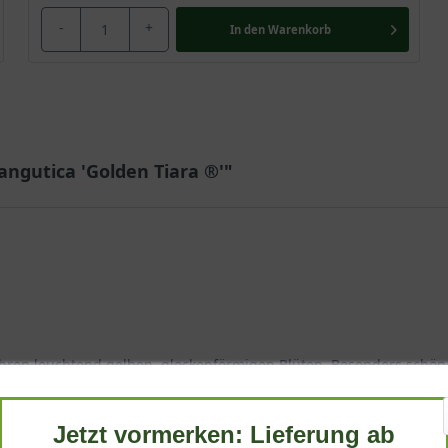
-
+
In den
Warenkorb
angutica 'Golden Tiara ®'"
t ihren leuchtend gelben, glockenförmigen Blüten. Besonders schö
an unserer Rankhilfe emporgestiegen.
Jetzt vormerken: Lieferung ab