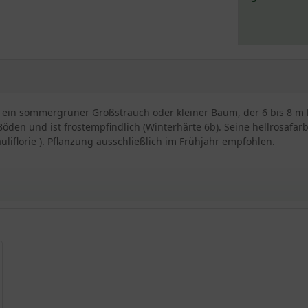
t ein sommergrüner Großstrauch oder kleiner Baum, der 6 bis 8 m 
Böden und ist frostempfindlich (Winterhärte 6b). Seine hellrosafa
liflorie ). Pflanzung ausschließlich im Frühjahr empfohlen.
ensis / Amerikanischen Judasbaums
rweise vermuten lässt nicht aus Kanada, sondern aus dem Nordost
udasbaum bekannt. In seiner Heimat findet man den wundersch
en Wort kerkis ab, was so viel wie „Weberschiffchen“ bedeutet und 