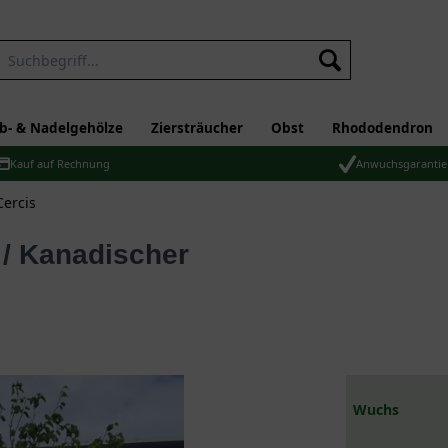
b- & Nadelgehölze
Ziersträucher
Obst
Rhododendron
Kauf auf Rechnung
Anwuchsgarantie
ercis
Wuchs