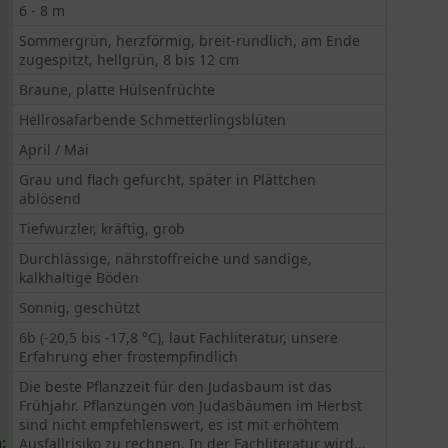
6 - 8 m
Sommergrün, herzförmig, breit-rundlich, am Ende
zugespitzt, hellgrün, 8 bis 12 cm
Braune, platte Hülsenfrüchte
Hellrosafarbende Schmetterlingsblüten
April / Mai
Grau und flach gefurcht, später in Plättchen
ablösend
Tiefwurzler, kräftig, grob
Durchlässige, nährstoffreiche und sandige,
kalkhaltige Böden
Sonnig, geschützt
6b (-20,5 bis -17,8 °C), laut Fachliteratur, unsere
Erfahrung eher frostempfindlich
Die beste Pflanzzeit für den Judasbaum ist das
Frühjahr. Pflanzungen von Judasbäumen im Herbst
sind nicht empfehlenswert, es ist mit erhöhtem
:
Ausfallrisiko zu rechnen. In der Fachliteratur wird...