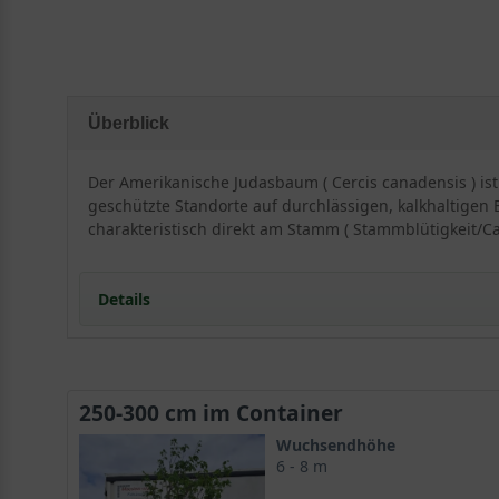
Überblick
Der Amerikanische Judasbaum ( Cercis canadensis ) is
geschützte Standorte auf durchlässigen, kalkhaltigen 
charakteristisch direkt am Stamm ( Stammblütigkeit/Cau
Details
Herkunft und Besonderheiten des Cercis canad
250-300 cm im Container
Cercis canadensis stammt, wie sein Name fälschliche
Wuchsendhöhe
Namen Kanadischer Judasbaum und Amerikanischer J
6 - 8 m
Flusstälern. Sein Name leitet sich von dem griechisch