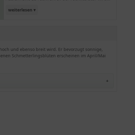
weiterlesen ▾
dem Judasbaum eine gewisse Winterhärte
zugesprochen, jedoch haben wir die Erfahrung
gemacht das diese eher frostempfindlich sind.
Der Cercis canadensis (Amerikanischer
Judasbaum / Kanadischer Judasbaum) gehört
hoch und ebenso breit wird. Er bevorzugt sonnige,
aufgrund der Stammblütigkeit zu den schönsten
rbenen Schmetterlingsblüten erscheinen im April/Mai
und interessantesten Blütengehölzen, die es gibt.
en der USA und ist trotz dessen auch unter dem
önen
Baum
als Unterholz in vielen Wäldern und
Bezug auf die interessante Optik seiner Hülsenfrüchte