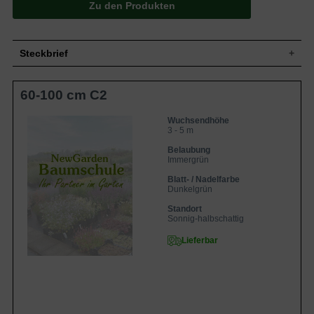
Zu den Produkten
Steckbrief
Mittelgroße Kletterpflanze, aufrecht,
60-100 cm C2
Wuchs
buschig, 300 bis 500 cm hoch und bis zu
150 cm breit
Wuchshöhe
3 - 5 m
Wuchsendhöhe
3 - 5 m
Immergrün, rhododendronähnlich,
länglich-eiförmig, am Ende zugespitzt,
Belaubung
Blatt
glatter Rand, ledrig, dunkelgrün, bis zu 10
Immergrün
cm lang
Blatt- / Nadelfarbe
Frucht
Keine
Dunkelgrün
Weiß bis rosa, nach Vanille duftend, reich
Blüte
Standort
blühend, 4 bis 5 cm breit
Sonnig-halbschattig
Blütezeit
März bis Mai
Lieferbar
Rinde
Braun, junge Triebe grün
Wurzeln
Flachwurzler
Frische bis feuchte, humose, gut
Boden
durchlässige und nahrhafte Untergründe,
Staunässe vermeiden