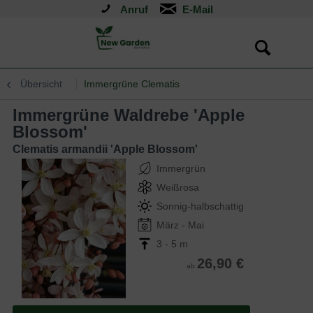
Anruf
Übersicht
Immergrüne Clematis
Immergrüne Waldrebe 'Apple
Blossom'
Clematis armandii 'Apple Blossom'
Immergrün
Weißrosa
Sonnig-halbschattig
März - Mai
3 - 5 m
26,90 €
ab