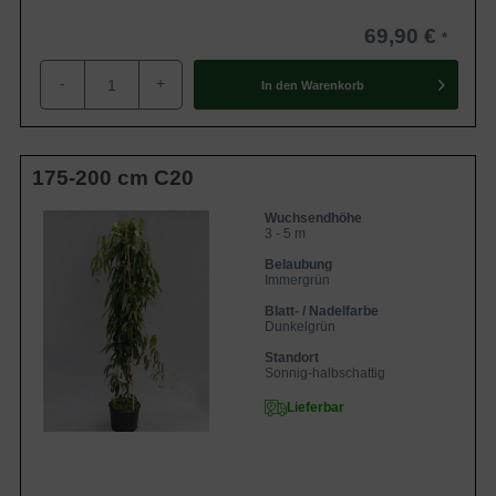
69,90 €
-
+
In den
Warenkorb
175-200 cm C20
Wuchsendhöhe
3 - 5 m
Belaubung
Immergrün
Blatt- / Nadelfarbe
Dunkelgrün
Standort
Sonnig-halbschattig
Lieferbar