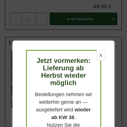
49,90 €
-
+
In den
Warenkorb
150-175 cm C5
Wuchsendhöhe
X
3 - 5 m
Jetzt vormerken:
Belaubung
Lieferung ab
Immergrün
Herbst wieder
Blatt- / Nadelfarbe
möglich
Dunkelgrün
Standort
Sonnig-halbschattig
Bestellungen nehmen wir
weiterhin gerne an —
Lieferbar
ausgeliefert wird
wieder
ab KW 38
.
Nutzen Sie die