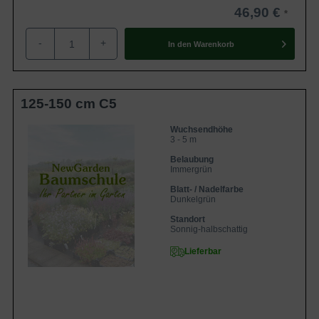
46,90 €
-
+
In den
Warenkorb
125-150 cm C5
Wuchsendhöhe
3 - 5 m
Belaubung
Immergrün
Blatt- / Nadelfarbe
Dunkelgrün
Standort
Sonnig-halbschattig
Lieferbar