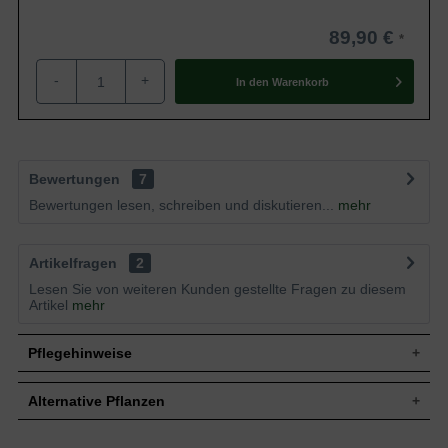
89,90 €
-
+
In den
Warenkorb
Bewertungen
7
Bewertungen lesen, schreiben und diskutieren...
mehr
Artikelfragen
2
Lesen Sie von weiteren Kunden gestellte Fragen zu diesem
Artikel
mehr
Pflegehinweise
Alternative Pflanzen
Pflanz- und Pflegetipps Clematis armandii 'Apple