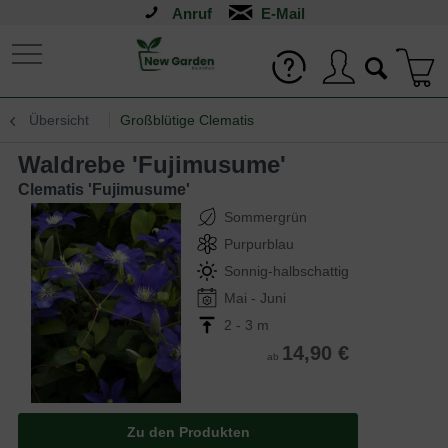
Anruf
Übersicht
Großblütige Clematis
Waldrebe 'Fujimusume'
Clematis 'Fujimusume'
Sommergrün
Purpurblau
Sonnig-halbschattig
Mai - Juni
2 - 3 m
14,90 €
ab
Zu den Produkten