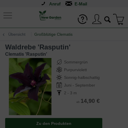
Anruf
Übersicht
Großblütige Clematis
Waldrebe 'Rasputin'
Clematis 'Rasputin'
Sommergrün
Purpurviolett
Sonnig-halbschattig
Juni - September
2 - 3 m
14,90 €
ab
Zu den Produkten