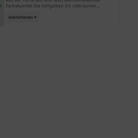
:
Farbakzente! Die hellgelben bis rotbraunen...
weiterlesen ▾
Staubfäden bilden zu der wunderschönen
Blütenfarbe einen dekorativen Kontrast. Die
Waldrebe 'Semu' erweist sich insgesamt
alsgesund und winterhart. Ideal geeignet für die
Berankung von Bögen, Gittern, Spalieren, Zäunen
oder anderen Rankgerüsten. Ein wunderschönes
Zierelement, das garantiert auch Ihren Garten
farblich bereichern wird!