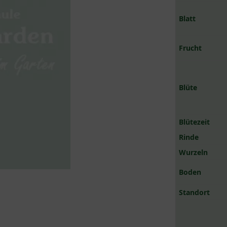
Blatt
Frucht
Blüte
Blütezeit
Rinde
Wurzeln
Boden
Standort