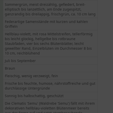
Sommergrün, meist dreizählig, gefiedert, breit-
elliptisch bis lanzettlich, am Ende zugespitzt,
ganzrandig bis dreilappig, frischgrün, ca. 10 cm lang
Federartige Samenstände mit kurzen und kahlen
Griffeln
Hellblau-violett, mit rosa Mittelstreifen, tellerförmig
bis leicht glockig, hellgelbe bis rotbraune
Staubfäden, vier bis sechs Blütenblätter, leicht
gewellter Rand, Einzelblüten im Durchmesser 8 bis
10 cm, reichblühend
Juli bis September
Braun
Fleischig, wenig verzweigt, fein
Frische bis feuchte, humose, nährstoffreiche und gut
durchlässige Untergründe
Sonnig bis halbschattig, geschützt
Die Clematis 'Semu' (Waldrebe 'Semu') fällt mit ihrem
dekorativen hellblau-violetten Blütenmeer bereits
aus der Ferne auf und setzt atemberaubende