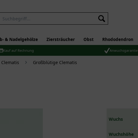
b- & Nadelgehölze
Ziersträucher
Obst
Rhododendron
Kauf auf Rechnung
Anwuchsgarantie
 Clematis
Großblütige Clematis
Wuchs
Wuchshöhe