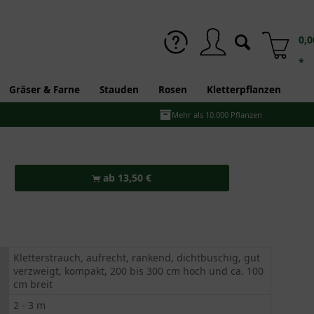
0,0
*
Gräser & Farne
Stauden
Rosen
Kletterpflanzen
Mehr als 10.000 Pflanzen
ab 13,50 €
Kletterstrauch, aufrecht, rankend, dichtbuschig, gut
verzweigt, kompakt, 200 bis 300 cm hoch und ca. 100
cm breit
2 - 3 m