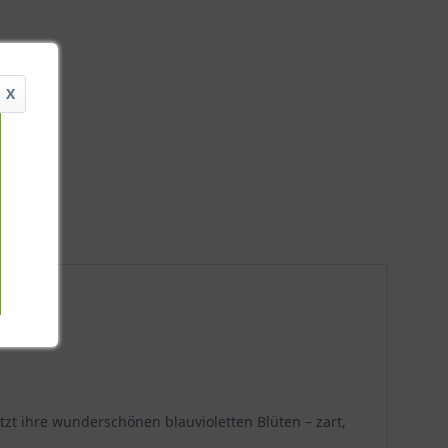
X
zt ihre wunderschönen blauvioletten Blüten – zart,