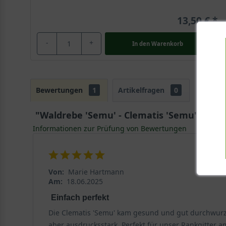
13,50 €
-
+
In den
Warenkorb
Bewertungen
1
Artikelfragen
0
"Waldrebe 'Semu' - Clematis 'Semu'"
Informationen zur Prüfung von Bewertungen
Von:
Marie Hartmann
Am:
18.06.2025
Einfach perfekt
Die Clematis 'Semu' kam gesund und gut durchwurzel
aber ausdrucksstark. Perfekt für unser Rankgitter am