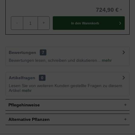
724,90 €
-
+
In den
Warenkorb
Bewertungen
7
Bewertungen lesen, schreiben und diskutieren...
mehr
Artikelfragen
0
Lesen Sie von weiteren Kunden gestellte Fragen zu diesem
Artikel
mehr
Pflegehinweise
Alternative Pflanzen
Pflanz- und Pflegetipps Malus domestica 'James
Grieve' / Apfel James Grieve 'Boden-Spalier'