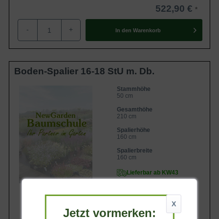
522,90 €
-
+
In den
Warenkorb
Boden-Spalier 16-18 StU m. Db.
Stammhöhe
50 cm
Gesamthöhe
210 cm
Spalierhöhe
160 cm
Spalierbreite
160 cm
Lieferbar ab KW43
X
Jetzt vormerken: