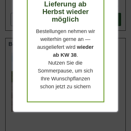
Lieferung ab
599,90 €
Herbst wieder
möglich
-
+
In den
Warenkorb
Bestellungen nehmen wir
weiterhin gerne an —
Boden-Spalier 18-20 StU m. Db.
ausgeliefert wird
wieder
ab KW 38
.
Stammhöhe
50 cm
Nutzen Sie die
Gesamthöhe
Sommerpause, um sich
210 cm
Ihre Wunschpflanzen
Spalierhöhe
160 cm
schon jetzt zu sichern
Spalierbreite
160 cm
Lieferbar ab KW43