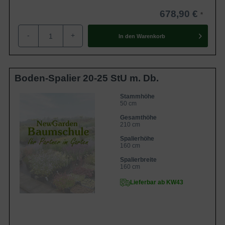
678,90 €
-
+
In den
Warenkorb
Boden-Spalier 20-25 StU m. Db.
Stammhöhe
50 cm
Gesamthöhe
210 cm
Spalierhöhe
160 cm
Spalierbreite
160 cm
Lieferbar ab KW43