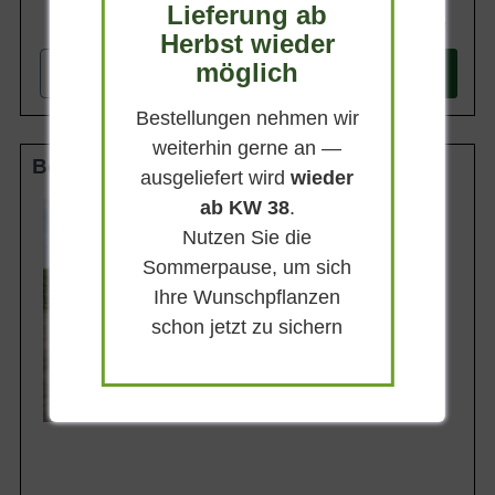
Lieferung ab
599,90 €
Herbst wieder
möglich
-
+
In den
Warenkorb
Bestellungen nehmen wir
weiterhin gerne an —
Boden-Spalier 18-20 StU m. Db.
ausgeliefert wird
wieder
ab KW 38
.
Stammhöhe
50 cm
Nutzen Sie die
Gesamthöhe
Sommerpause, um sich
210 cm
Ihre Wunschpflanzen
Spalierhöhe
160 cm
schon jetzt zu sichern
Spalierbreite
160 cm
Lieferbar ab KW43