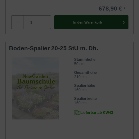
678,90 €
-
+
In den
Warenkorb
Boden-Spalier 20-25 StU m. Db.
Stammhöhe
50 cm
Gesamthöhe
210 cm
Spalierhöhe
160 cm
Spalierbreite
160 cm
Lieferbar ab KW43