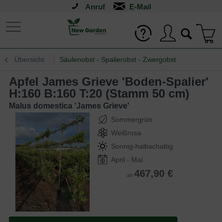
Anruf
Übersicht
Säulenobst - Spalierobst - Zwergobst
Apfel James Grieve 'Boden-Spalier'
H:160 B:160 T:20 (Stamm 50 cm)
Malus domestica 'James Grieve'
Sommergrün
Weißrosa
Sonnig-halbschattig
April - Mai
467,90 €
ab