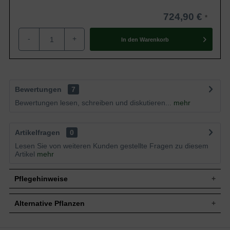
724,90 €
-
+
In den
Warenkorb
Bewertungen
7
Bewertungen lesen, schreiben und diskutieren...
mehr
Artikelfragen
0
Lesen Sie von weiteren Kunden gestellte Fragen zu diesem
Artikel
mehr
Pflegehinweise
Alternative Pflanzen
Pflanz- und Pflegetipps Malus domestica 'James
Grieve' / Apfel James Grieve 'Boden-Spalier'