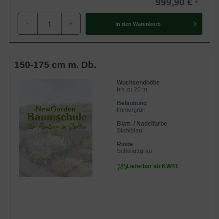
999,90 €
-
+
In den
Warenkorb
150-175 cm m. Db.
Wuchsendhöhe
bis zu 20 m
Belaubung
Immergrün
Blatt- / Nadelfarbe
Stahlblau
Rinde
Schwarzgrau
Lieferbar ab KW41