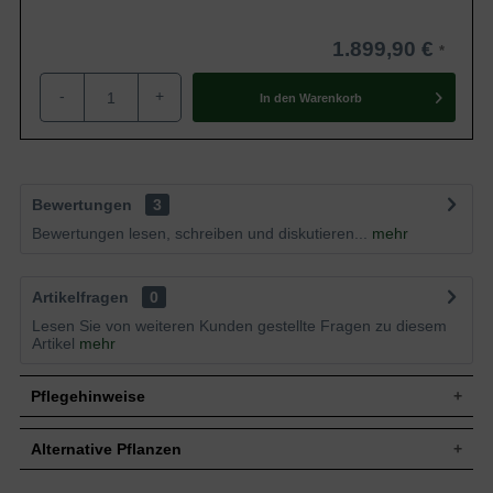
1.899,90 €
-
+
In den
Warenkorb
Bewertungen
3
Bewertungen lesen, schreiben und diskutieren...
mehr
Artikelfragen
0
Lesen Sie von weiteren Kunden gestellte Fragen zu diesem
Artikel
mehr
Pflegehinweise
Alternative Pflanzen
Pflanz- und Pflegetipps Cedrus libani 'Glauca' /