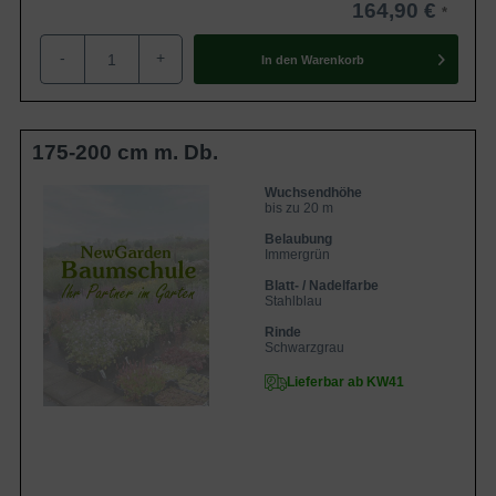
164,90 €
-
+
In den
Warenkorb
175-200 cm m. Db.
Wuchsendhöhe
bis zu 20 m
Belaubung
Immergrün
Blatt- / Nadelfarbe
Stahlblau
Rinde
Schwarzgrau
Lieferbar ab KW41