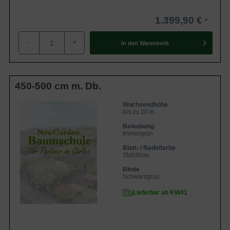
1.399,90 €
-
+
In den
Warenkorb
450-500 cm m. Db.
Wuchsendhöhe
bis zu 20 m
Belaubung
Immergrün
Blatt- / Nadelfarbe
Stahlblau
Rinde
Schwarzgrau
Lieferbar ab KW41