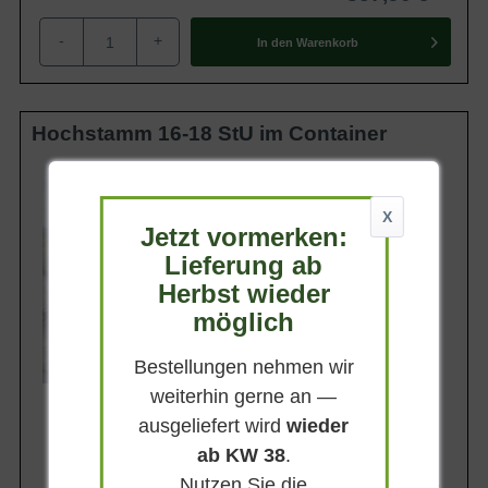
-
+
In den
Warenkorb
Hochstamm 16-18 StU im Container
Lieferhöhe
250-300cm
X
Gewicht
Jetzt vormerken:
ca. 60 kg
Lieferung ab
Anzahl Verschulungen
4xv (4-fach verpflanzt)
Herbst wieder
Lieferbar
möglich
Bestellungen nehmen wir
weiterhin gerne an —
ausgeliefert wird
wieder
ab KW 38
.
Nutzen Sie die
787,90 €