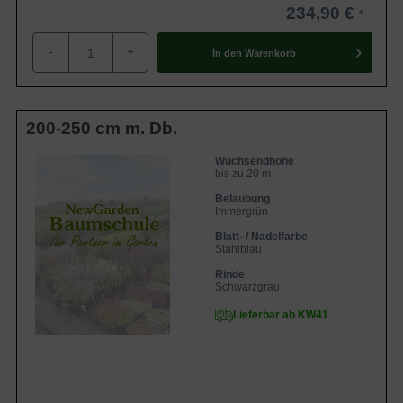
234,90 €
-
+
In den
Warenkorb
200-250 cm m. Db.
Wuchsendhöhe
bis zu 20 m
Belaubung
Immergrün
Blatt- / Nadelfarbe
Stahlblau
Rinde
Schwarzgrau
Lieferbar ab KW41