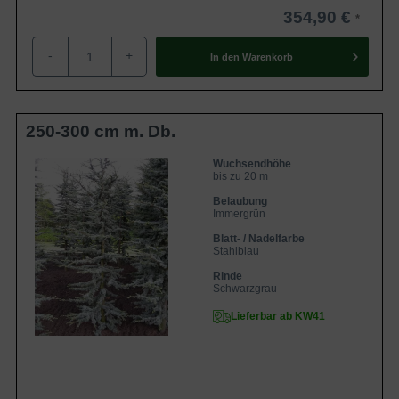
354,90 €
-
+
In den
Warenkorb
250-300 cm m. Db.
Wuchsendhöhe
bis zu 20 m
Belaubung
Immergrün
Blatt- / Nadelfarbe
Stahlblau
Rinde
Schwarzgrau
Lieferbar ab KW41