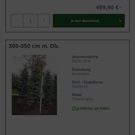
499,90 €
-
+
In den
Warenkorb
300-350 cm m. Db.
Wuchsendhöhe
bis zu 20 m
Belaubung
Immergrün
Blatt- / Nadelfarbe
Stahlblau
Rinde
Schwarzgrau
Lieferbar ab KW41