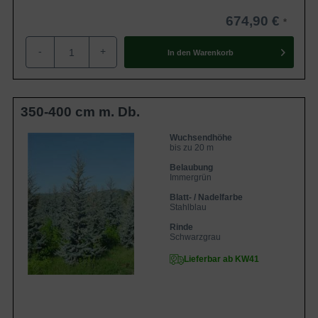
674,90 €
-
+
In den
Warenkorb
350-400 cm m. Db.
Wuchsendhöhe
bis zu 20 m
Belaubung
Immergrün
Blatt- / Nadelfarbe
Stahlblau
Rinde
Schwarzgrau
Lieferbar ab KW41