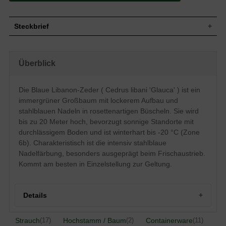
Steckbrief
Großer Baum, lockerer Aufbau, bis zu 20
Wuchs
m hoch
Überblick
Wuchshöhe
bis zu 20 m
Immergrün, Nadeln, stahlblau, in bis zu 30
Blatt
rosettenartigen Büscheln
Die Blaue Libanon-Zeder ( Cedrus libani 'Glauca' ) ist ein
Zapfen, faßförmig, bis zu 8 cm lang und 4
immergrüner Großbaum mit lockerem Aufbau und
Frucht
cm breit
stahlblauen Nadeln in rosettenartigen Büscheln. Sie wird
Unauffällige Blütenzapfen, einhäusig
bis zu 20 Meter hoch, bevorzugt sonnige Standorte mit
Blüte
getrenntgeschlechtig, Blüte erscheint zum
durchlässigem Boden und ist winterhart bis -20 °C (Zone
ersten Mal nach ca. 30 Jahren
6b). Charakteristisch ist die intensiv stahlblaue
Blütezeit
September bis Okotber
Nadelfärbung, besonders ausgeprägt beim Frischaustrieb.
Junges Geäst kahl bzw. sehr schwach
Rinde
Kommt am besten in Einzelstellung zur Geltung.
behaart, Borke schwarzgrau und rissig
Wurzeln
Herzwurzelsystem
Bevorzugt durchlässige, feuchte,
Boden
Details
nächstroffreiche Untergründe
Standort
Sonnig
Winterhart
6b (-20,4 bis -17,8°C)
Herkunft und Besonderheiten der Blauen Libanon-Zeder
Strauch
Hochstamm / Baum
Containerware
(17)
(2)
(11)