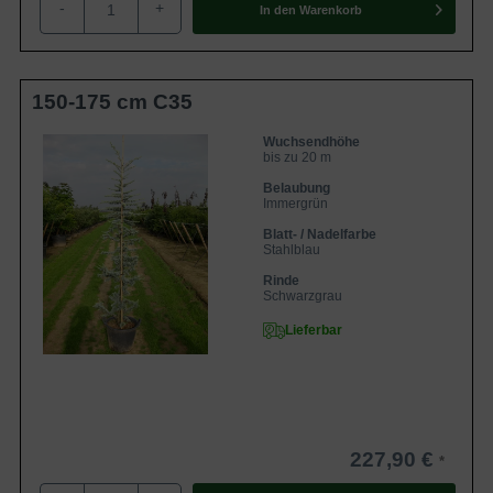
-
+
In den
Warenkorb
Der Stamm der Blauen Libanon-Zeder ist rissig und
funkelt schwarzgrau
150-175 cm C35
Der Stamm der Blauen Libanon-Zeder trägt eine markante
Rinde, die rissig ist und schwarzgrau schimmert. Sie bietet
Wuchsendhöhe
bis zu 20 m
einen schönen Kontrast zu der helleren, dezent behaarten
Belaubung
Rinde der Jungtriebe und dem blauen Nadelwerk.
Immergrün
Blatt- / Nadelfarbe
Die Nadeln der Blauen Libanon-Zeder funkeln
Stahlblau
stahlblau
Rinde
Schwarzgrau
Die Krone der Blauen Libanon-Zeder funkelt ganzjährig in
Lieferbar
einem sinnlichen Stahlblau. Ihre Optik belebt den Garten
rund um die Jahresuhr und verleiht diesem Abwechslung.
Die Nadeln stehen in rosettenartigen Büscheln um den
Zweig herum und fühlen sich bei Berührung sehr weich an.
Der strahlende Anblick macht die Libanon-Zeder zu einem
227,90 €
wahren Schmuckstück, das ganzjährig mit seiner