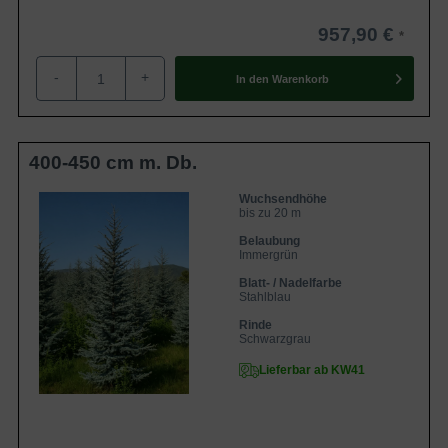
957,90 €
-
+
In den
Warenkorb
400-450 cm m. Db.
Wuchsendhöhe
bis zu 20 m
Belaubung
Immergrün
Blatt- / Nadelfarbe
Stahlblau
Rinde
Schwarzgrau
Lieferbar ab KW41