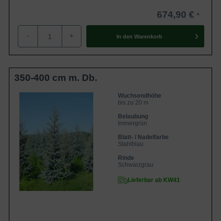
674,90 €
-
+
In den
Warenkorb
350-400 cm m. Db.
Wuchsendhöhe
bis zu 20 m
Belaubung
Immergrün
Blatt- / Nadelfarbe
Stahlblau
Rinde
Schwarzgrau
Lieferbar ab KW41