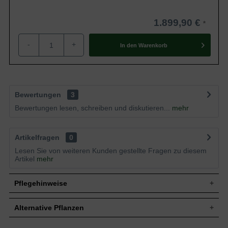
1.899,90 €
-
+
In den
Warenkorb
Bewertungen
3
Bewertungen lesen, schreiben und diskutieren...
mehr
Artikelfragen
0
Lesen Sie von weiteren Kunden gestellte Fragen zu diesem
Artikel
mehr
Pflegehinweise
Alternative Pflanzen
Pflanz- und Pflegetipps Cedrus libani 'Glauca' /