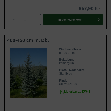
957,90 €
-
+
In den
Warenkorb
400-450 cm m. Db.
Wuchsendhöhe
bis zu 20 m
Belaubung
Immergrün
Blatt- / Nadelfarbe
Stahlblau
Rinde
Schwarzgrau
Lieferbar ab KW41