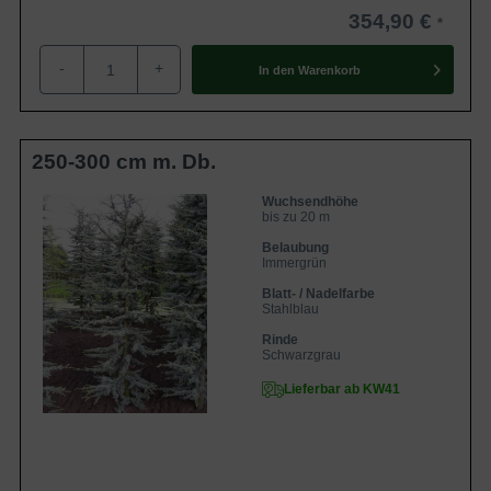
354,90 €
-
+
In den
Warenkorb
250-300 cm m. Db.
Wuchsendhöhe
bis zu 20 m
Belaubung
Immergrün
Blatt- / Nadelfarbe
Stahlblau
Rinde
Schwarzgrau
Lieferbar ab KW41