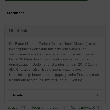
Steckbrief
Großer Baum, lockerer Aufbau, bis zu 20
Wuchs
m hoch
Überblick
Wuchshöhe
bis zu 20 m
Immergrün, Nadeln, stahlblau, in bis zu 30
Blatt
rosettenartigen Büscheln
Die Blaue Libanon-Zeder ( Cedrus libani 'Glauca' ) ist ein
Zapfen, faßförmig, bis zu 8 cm lang und 4
immergrüner Großbaum mit lockerem Aufbau und
Frucht
cm breit
stahlblauen Nadeln in rosettenartigen Büscheln. Sie wird
Unauffällige Blütenzapfen, einhäusig
bis zu 20 Meter hoch, bevorzugt sonnige Standorte mit
Blüte
getrenntgeschlechtig, Blüte erscheint zum
durchlässigem Boden und ist winterhart bis -20 °C (Zone
ersten Mal nach ca. 30 Jahren
6b). Charakteristisch ist die intensiv stahlblaue
Blütezeit
September bis Okotber
Nadelfärbung, besonders ausgeprägt beim Frischaustrieb.
Junges Geäst kahl bzw. sehr schwach
Rinde
Kommt am besten in Einzelstellung zur Geltung.
behaart, Borke schwarzgrau und rissig
Wurzeln
Herzwurzelsystem
Bevorzugt durchlässige, feuchte,
Boden
Details
nächstroffreiche Untergründe
Standort
Sonnig
Winterhart
6b (-20,4 bis -17,8°C)
Herkunft und Besonderheiten der Blauen Libanon-Zeder
Strauch
Hochstamm / Baum
Containerware
(17)
(2)
(11)