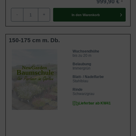
999,90 €
-
+
In den
Warenkorb
150-175 cm m. Db.
Wuchsendhöhe
bis zu 20 m
Belaubung
Immergrün
Blatt- / Nadelfarbe
Stahlblau
Rinde
Schwarzgrau
Lieferbar ab KW41