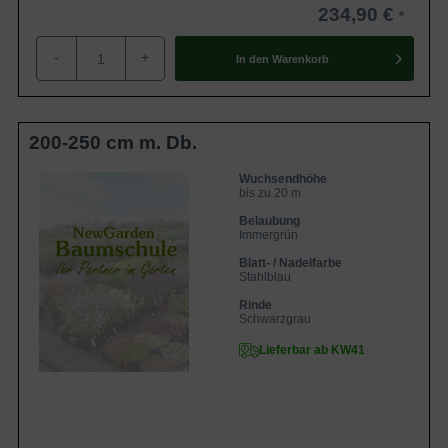
234,90 €
-
+
In den
Warenkorb
200-250 cm m. Db.
Wuchsendhöhe
bis zu 20 m
Belaubung
Immergrün
Blatt- / Nadelfarbe
Stahlblau
Rinde
Schwarzgrau
Lieferbar ab KW41