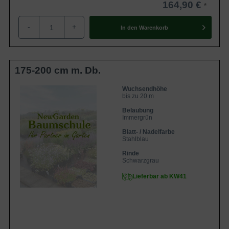
164,90 €
-
+
In den
Warenkorb
175-200 cm m. Db.
Wuchsendhöhe
bis zu 20 m
Belaubung
Immergrün
Blatt- / Nadelfarbe
Stahlblau
Rinde
Schwarzgrau
Lieferbar ab KW41