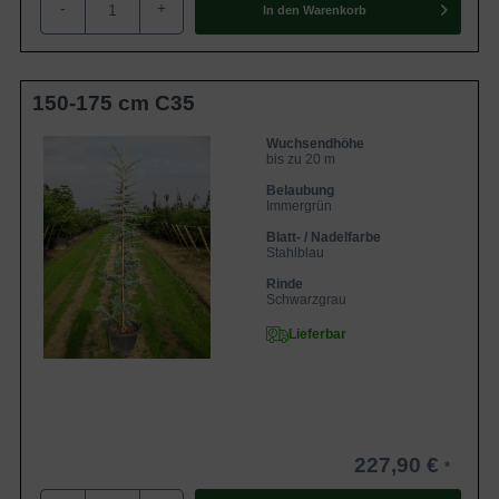
-
+
In den
Warenkorb
Der Stamm der Blauen Libanon-Zeder ist rissig und
funkelt schwarzgrau
150-175 cm C35
Der Stamm der Blauen Libanon-Zeder trägt eine markante
Rinde, die rissig ist und schwarzgrau schimmert. Sie bietet
Wuchsendhöhe
bis zu 20 m
einen schönen Kontrast zu der helleren, dezent behaarten
Belaubung
Rinde der Jungtriebe und dem blauen Nadelwerk.
Immergrün
Blatt- / Nadelfarbe
Die Nadeln der Blauen Libanon-Zeder funkeln
Stahlblau
stahlblau
Rinde
Schwarzgrau
Die Krone der Blauen Libanon-Zeder funkelt ganzjährig in
Lieferbar
einem sinnlichen Stahlblau. Ihre Optik belebt den Garten
rund um die Jahresuhr und verleiht diesem Abwechslung.
Die Nadeln stehen in rosettenartigen Büscheln um den
Zweig herum und fühlen sich bei Berührung sehr weich an.
Der strahlende Anblick macht die Libanon-Zeder zu einem
227,90 €
wahren Schmuckstück, das ganzjährig mit seiner