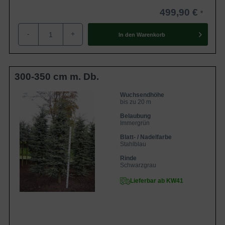
499,90 €
-
+
In den
Warenkorb
300-350 cm m. Db.
Wuchsendhöhe
bis zu 20 m
Belaubung
Immergrün
Blatt- / Nadelfarbe
Stahlblau
Rinde
Schwarzgrau
Lieferbar ab KW41