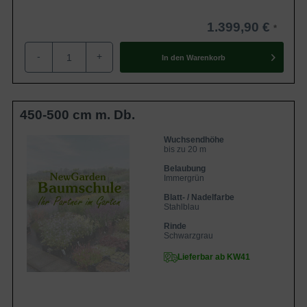
1.399,90 €
-
+
In den
Warenkorb
450-500 cm m. Db.
Wuchsendhöhe
bis zu 20 m
Belaubung
Immergrün
Blatt- / Nadelfarbe
Stahlblau
Rinde
Schwarzgrau
Lieferbar ab KW41