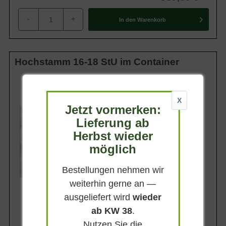
-
+
In den
Warenkorb
Hochstamm 16-18 StU im Container
Lieferhöhe
250-300cm
X
Gewicht
Jetzt vormerken:
ca. 60 kg
Lieferung ab
Anzahl Verschulungen
4xv (4-fach verpflanzt)
Herbst wieder
Lieferbar
möglich
Bestellungen nehmen wir
weiterhin gerne an —
ausgeliefert wird
wieder
ab KW 38
.
Nutzen Sie die
787,90 €