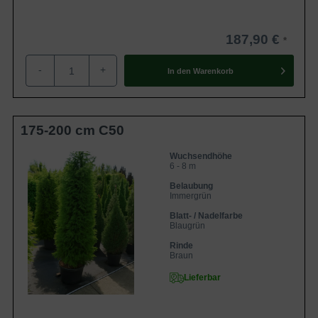
187,90 €
-
+
In den
Warenkorb
175-200 cm C50
Wuchsendhöhe
6 - 8 m
Belaubung
Immergrün
Blatt- / Nadelfarbe
Blaugrün
Rinde
Braun
Lieferbar