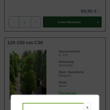
99,90 €
-
+
In den
Warenkorb
125-150 cm C30
Wuchsendhöhe
6 - 8 m
Belaubung
Immergrün
Blatt- / Nadelfarbe
Blaugrün
Rinde
Braun
Lieferbar
X