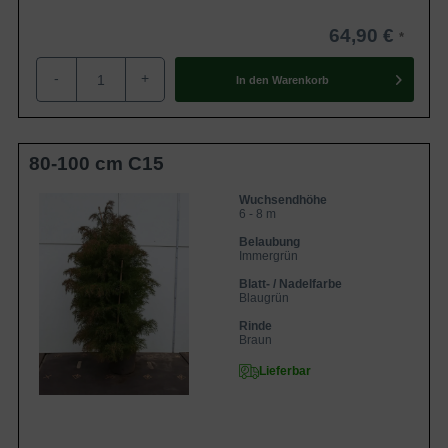
64,90 €
-
+
In den
Warenkorb
80-100 cm C15
Wuchsendhöhe
6 - 8 m
Belaubung
Immergrün
Blatt- / Nadelfarbe
Blaugrün
Rinde
Braun
Lieferbar