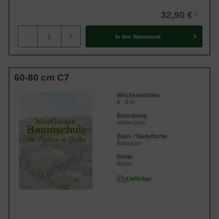
32,90 €
-
+
In den
Warenkorb
60-80 cm C7
Wuchsendhöhe
6 - 8 m
Belaubung
Immergrün
Blatt- / Nadelfarbe
Blaugrün
Rinde
Braun
Lieferbar