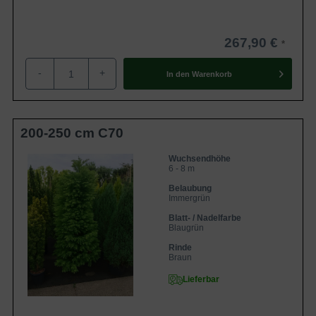
267,90 €
-
+
In den
Warenkorb
200-250 cm C70
Wuchsendhöhe
6 - 8 m
Belaubung
Immergrün
Blatt- / Nadelfarbe
Blaugrün
Rinde
Braun
Lieferbar