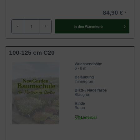
84,90 €
-
+
In den
Warenkorb
100-125 cm C20
Wuchsendhöhe
6 - 8 m
Belaubung
Immergrün
Blatt- / Nadelfarbe
Blaugrün
Rinde
Braun
Lieferbar