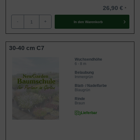
26,90 €
-
+
In den
Warenkorb
30-40 cm C7
Wuchsendhöhe
6 - 8 m
Belaubung
Immergrün
Blatt- / Nadelfarbe
Blaugrün
Rinde
Braun
Lieferbar