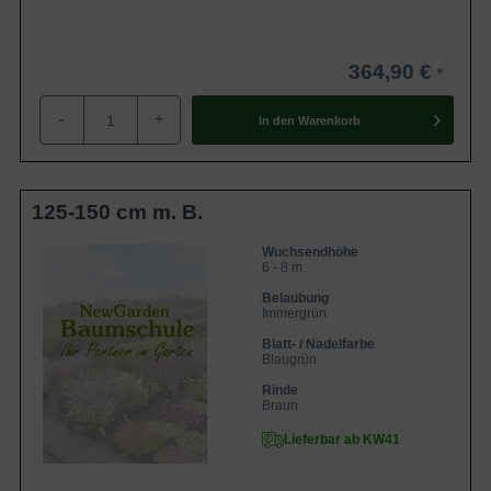
364,90 €
-
+
In den
Warenkorb
125-150 cm m. B.
Wuchsendhöhe
6 - 8 m
Belaubung
Immergrün
Blatt- / Nadelfarbe
Blaugrün
Rinde
Braun
Lieferbar ab KW41