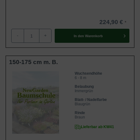
224,90 €
-
+
In den
Warenkorb
150-175 cm m. B.
Wuchsendhöhe
6 - 8 m
Belaubung
Immergrün
Blatt- / Nadelfarbe
Blaugrün
Rinde
Braun
Lieferbar ab KW41