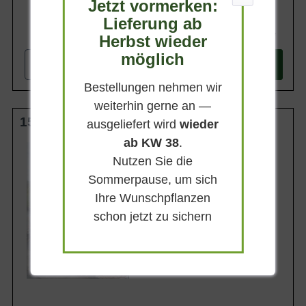
Jetzt vormerken:
Lieferung ab
137,90 €
Herbst wieder
möglich
-
+
In den
Warenkorb
Bestellungen nehmen wir
weiterhin gerne an —
150-175 cm C50
ausgeliefert wird
wieder
ab KW 38
.
Wuchsendhöhe
6 - 8 m
Nutzen Sie die
Belaubung
Sommerpause, um sich
Immergrün
Ihre Wunschpflanzen
Blatt- / Nadelfarbe
Blaugrün
schon jetzt zu sichern
Rinde
Braun
Lieferbar