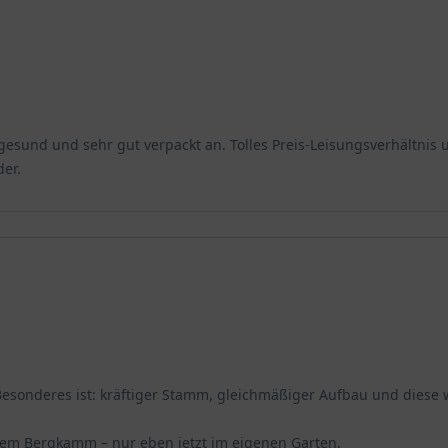
gesund und sehr gut verpackt an. Tolles Preis-Leisungsverhältnis un
der.
Besonderes ist: kräftiger Stamm, gleichmäßiger Aufbau und diese 
einem Bergkamm – nur eben jetzt im eigenen Garten.