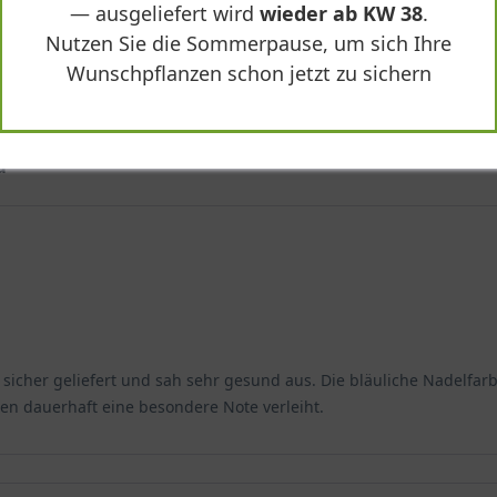
— ausgeliefert wird
wieder ab KW 38
.
Nutzen Sie die Sommerpause, um sich Ihre
Wunschpflanzen schon jetzt zu sichern
a'"
 sicher geliefert und sah sehr gesund aus. Die bläuliche Nadelfarb
ten dauerhaft eine besondere Note verleiht.