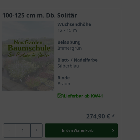
100-125 cm m. Db. Solitär
Wuchsendhöhe
12 - 15 m
Belaubung
Immergrün
Blatt- / Nadelfarbe
Silberblau
Rinde
Braun
Lieferbar ab KW41
274,90 €
-
+
In den
Warenkorb