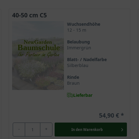
40-50 cm C5
Wuchsendhöhe
12 - 15 m
Belaubung
Immergrün
Blatt- / Nadelfarbe
Silberblau
Rinde
Braun
Lieferbar
54,90 €
-
+
In den
Warenkorb