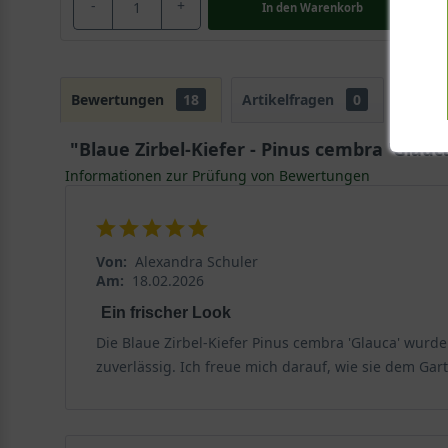
-
+
In den
Warenkorb
Bewertungen
18
Artikelfragen
0
"Blaue Zirbel-Kiefer - Pinus cembra 'Glauc
Informationen zur Prüfung von Bewertungen
Von:
Alexandra Schuler
Am:
18.02.2026
Ein frischer Look
Die Blaue Zirbel-Kiefer Pinus cembra 'Glauca' wurde
zuverlässig. Ich freue mich darauf, wie sie dem Gar