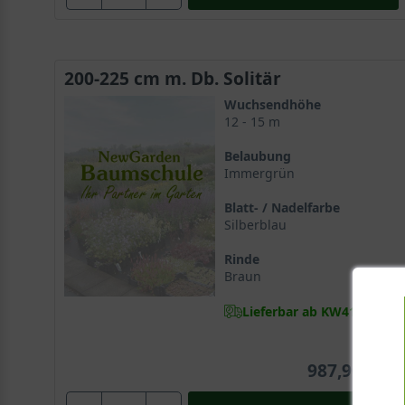
200-225 cm m. Db. Solitär
Wuchsendhöhe
12 - 15 m
Belaubung
Immergrün
Blatt- / Nadelfarbe
Silberblau
Rinde
Braun
Lieferbar ab KW41
987,90 €