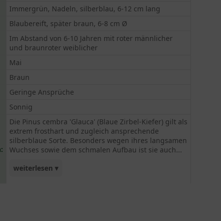
Immergrün, Nadeln, silberblau, 6-12 cm lang
Blaubereift, später braun, 6-8 cm Ø
Im Abstand von 6-10 Jahren mit roter männlicher
und braunroter weiblicher
Mai
Braun
Geringe Ansprüche
Sonnig
Die Pinus cembra 'Glauca' (Blaue Zirbel-Kiefer) gilt als
extrem frosthart und zugleich ansprechende
silberblaue Sorte. Besonders wegen ihres langsamen
:
Wuchses sowie dem schmalen Aufbau ist sie auch...
weiterlesen ▾
für kleine Gärten geeignet. Ein bewährtes
Vogelnährgehölz.