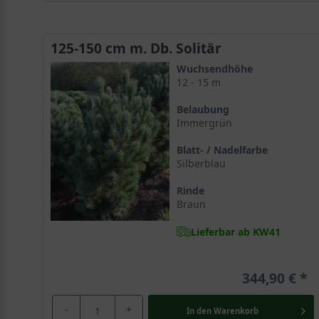
125-150 cm m. Db. Solitär
Wuchsendhöhe
12 - 15 m
Belaubung
Immergrün
Blatt- / Nadelfarbe
Silberblau
Rinde
Braun
Lieferbar ab KW41
344,90 €
-
+
In den
Warenkorb