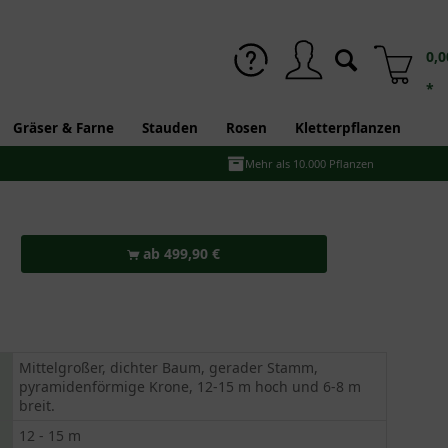
0,0
*
Gräser & Farne
Stauden
Rosen
Kletterpflanzen
Mehr als 10.000 Pflanzen
ab 499,90 €
Mittelgroßer, dichter Baum, gerader Stamm,
pyramidenförmige Krone, 12-15 m hoch und 6-8 m
breit.
12 - 15 m