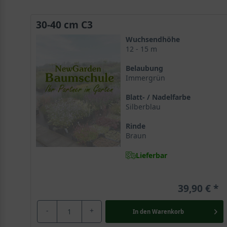
30-40 cm C3
Wuchsendhöhe
12 - 15 m
Belaubung
Immergrün
Blatt- / Nadelfarbe
Silberblau
Rinde
Braun
Lieferbar
39,90 €
-
+
In den
Warenkorb