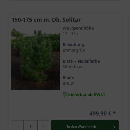
150-175 cm m. Db. Solitär
Wuchsendhöhe
12 - 15 m
Belaubung
Immergrün
Blatt- / Nadelfarbe
Silberblau
Rinde
Braun
Lieferbar ab KW41
499,90 €
-
+
In den
Warenkorb