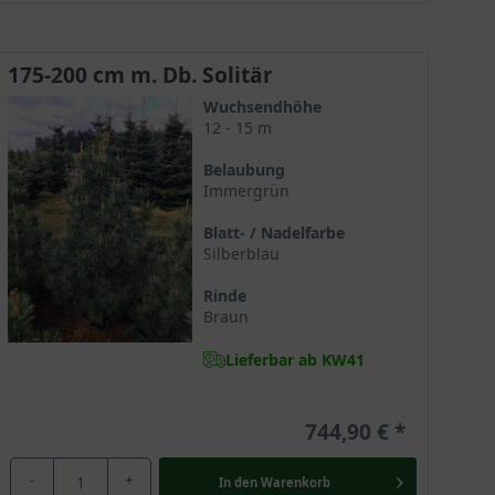
175-200 cm m. Db. Solitär
Wuchsendhöhe
12 - 15 m
Belaubung
Immergrün
Blatt- / Nadelfarbe
Silberblau
Rinde
Braun
Lieferbar ab KW41
744,90 €
-
+
In den
Warenkorb