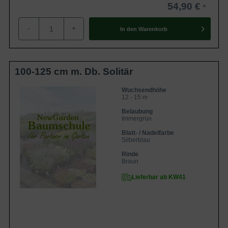
54,90 €
-
+
In den
Warenkorb
100-125 cm m. Db. Solitär
Wuchsendhöhe
12 - 15 m
Belaubung
Immergrün
Blatt- / Nadelfarbe
Silberblau
Rinde
Braun
Lieferbar ab KW41