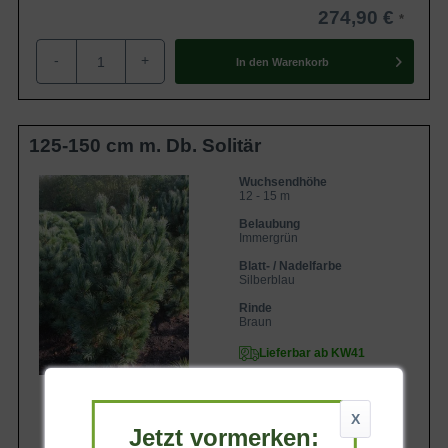
274,90 €
-
+
In den
Warenkorb
125-150 cm m. Db. Solitär
Wuchsendhöhe
12 - 15 m
Belaubung
Immergrün
Blatt- / Nadelfarbe
Silberblau
Rinde
Braun
Lieferbar ab KW41
X
Jetzt vormerken: