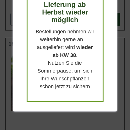
Lieferung ab
344,90 €
Herbst wieder
möglich
-
+
In den
Warenkorb
Bestellungen nehmen wir
weiterhin gerne an —
150-175 cm m. Db. Solitär
ausgeliefert wird
wieder
ab KW 38
Wuchsendhöhe
.
12 - 15 m
Nutzen Sie die
Belaubung
Sommerpause, um sich
Immergrün
Ihre Wunschpflanzen
Blatt- / Nadelfarbe
Silberblau
schon jetzt zu sichern
Rinde
Braun
Lieferbar ab KW41