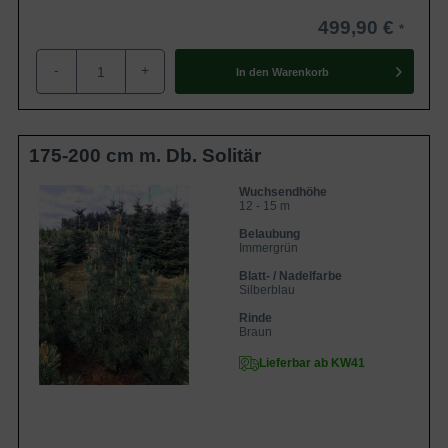
499,90 €
-
+
In den
Warenkorb
175-200 cm m. Db. Solitär
Wuchsendhöhe
12 - 15 m
Belaubung
Immergrün
Blatt- / Nadelfarbe
Silberblau
Rinde
Braun
Lieferbar ab KW41