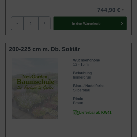
744,90 €
-
+
In den
Warenkorb
200-225 cm m. Db. Solitär
Wuchsendhöhe
12 - 15 m
Belaubung
Immergrün
Blatt- / Nadelfarbe
Silberblau
Rinde
Braun
Lieferbar ab KW41