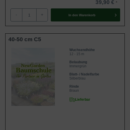
39,90 €
-
+
In den
Warenkorb
40-50 cm C5
Wuchsendhöhe
12 - 15 m
Belaubung
Immergrün
Blatt- / Nadelfarbe
Silberblau
Rinde
Braun
Lieferbar