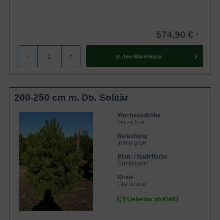
574,90 €
-
+
In den
Warenkorb
200-250 cm m. Db. Solitär
Wuchsendhöhe
bis zu 5 m
Belaubung
Immergrün
Blatt- / Nadelfarbe
Dunkelgrün
Rinde
Graubraun
Lieferbar ab KW41