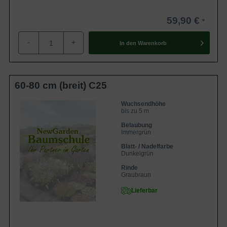
59,90 €
-
+
In den
Warenkorb
60-80 cm (breit) C25
Wuchsendhöhe
bis zu 5 m
Belaubung
Immergrün
Blatt- / Nadelfarbe
Dunkelgrün
Rinde
Graubraun
Lieferbar