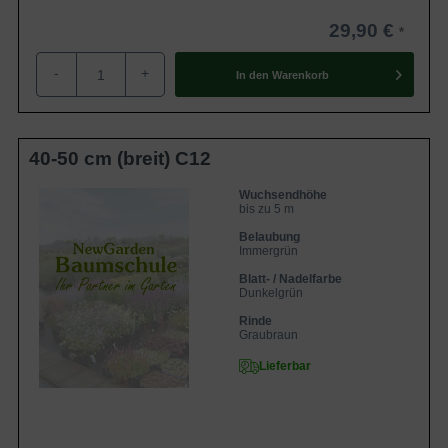
29,90 €
-
+
In den
Warenkorb
40-50 cm (breit) C12
Wuchsendhöhe
bis zu 5 m
Belaubung
Immergrün
Blatt- / Nadelfarbe
Dunkelgrün
Rinde
Graubraun
Lieferbar