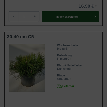
16,90 €
-
+
In den
Warenkorb
30-40 cm C5
Wuchsendhöhe
bis zu 5 m
Belaubung
Immergrün
Blatt- / Nadelfarbe
Dunkelgrün
Rinde
Graubraun
Lieferbar