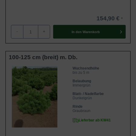
154,90 €
-
+
In den
Warenkorb
100-125 cm (breit) m. Db.
Wuchsendhöhe
bis zu 5 m
Belaubung
Immergrün
Blatt- / Nadelfarbe
Dunkelgrün
Rinde
Graubraun
Lieferbar ab KW41