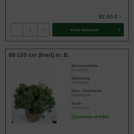
92,90 €
-
+
In den
Warenkorb
80-100 cm (breit) m. B.
Wuchsendhöhe
bis zu 5 m
Belaubung
Immergrün
Blatt- / Nadelfarbe
Dunkelgrün
Rinde
Graubraun
Lieferbar ab KW41