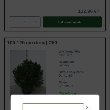
112,90 €
-
+
In den
Warenkorb
100-125 cm (breit) C50
Wuchsendhöhe
bis zu 5 m
Belaubung
Immergrün
Blatt- / Nadelfarbe
Dunkelgrün
Rinde
Graubraun
Lieferbar
X