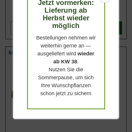
Jetzt vormerken:
Lieferung ab
257,90 €
Herbst wieder
möglich
-
+
In den
Warenkorb
Bestellungen nehmen wir
weiterhin gerne an —
60-80 cm (breit) m. B.
ausgeliefert wird
wieder
ab KW 38
.
Wuchsendhöhe
bis zu 5 m
Nutzen Sie die
Belaubung
Sommerpause, um sich
Immergrün
Ihre Wunschpflanzen
Blatt- / Nadelfarbe
Dunkelgrün
schon jetzt zu sichern
Rinde
Graubraun
Lieferbar ab KW41