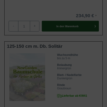
234,90 €
-
+
In den
Warenkorb
125-150 cm m. Db. Solitär
Wuchsendhöhe
bis zu 5 m
Belaubung
Immergrün
Blatt- / Nadelfarbe
Dunkelgrün
Rinde
Graubraun
Lieferbar ab KW41