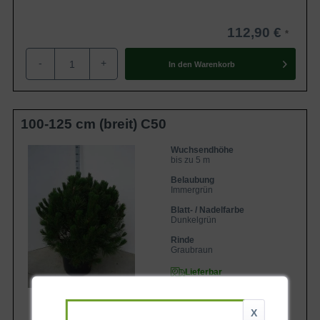
112,90 €
-
+
In den
Warenkorb
100-125 cm (breit) C50
Wuchsendhöhe
bis zu 5 m
Belaubung
Immergrün
Blatt- / Nadelfarbe
Dunkelgrün
Rinde
Graubraun
Lieferbar
X