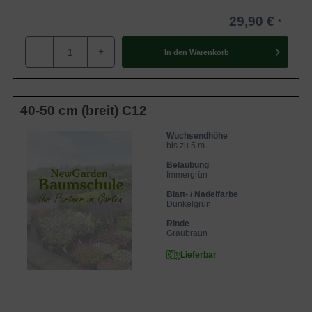
29,90 €
-
+
In den
Warenkorb
40-50 cm (breit) C12
Wuchsendhöhe
bis zu 5 m
Belaubung
Immergrün
Blatt- / Nadelfarbe
Dunkelgrün
Rinde
Graubraun
Lieferbar