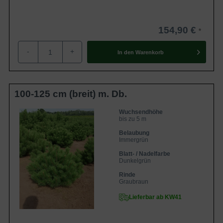
154,90 €
-
+
In den
Warenkorb
100-125 cm (breit) m. Db.
Wuchsendhöhe
bis zu 5 m
Belaubung
Immergrün
Blatt- / Nadelfarbe
Dunkelgrün
Rinde
Graubraun
Lieferbar ab KW41