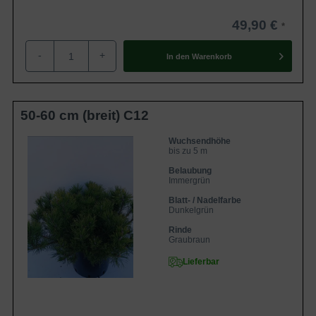
49,90 €
-
+
In den
Warenkorb
50-60 cm (breit) C12
Wuchsendhöhe
bis zu 5 m
Belaubung
Immergrün
Blatt- / Nadelfarbe
Dunkelgrün
Rinde
Graubraun
Lieferbar