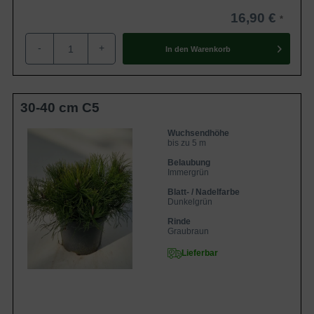
16,90 €
-
+
In den
Warenkorb
30-40 cm C5
Wuchsendhöhe
bis zu 5 m
Belaubung
Immergrün
Blatt- / Nadelfarbe
Dunkelgrün
Rinde
Graubraun
Lieferbar