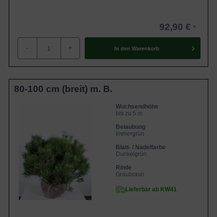
92,90 €
-
+
In den
Warenkorb
80-100 cm (breit) m. B.
Wuchsendhöhe
bis zu 5 m
Belaubung
Immergrün
Blatt- / Nadelfarbe
Dunkelgrün
Rinde
Graubraun
Lieferbar ab KW41