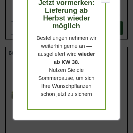
Jetzt vormerken:
Lieferung ab
257,90 €
Herbst wieder
möglich
-
+
In den
Warenkorb
Bestellungen nehmen wir
weiterhin gerne an —
60-80 cm (breit) m. B.
ausgeliefert wird
wieder
ab KW 38
.
Wuchsendhöhe
bis zu 5 m
Nutzen Sie die
Belaubung
Sommerpause, um sich
Immergrün
Ihre Wunschpflanzen
Blatt- / Nadelfarbe
Dunkelgrün
schon jetzt zu sichern
Rinde
Graubraun
Lieferbar ab KW41