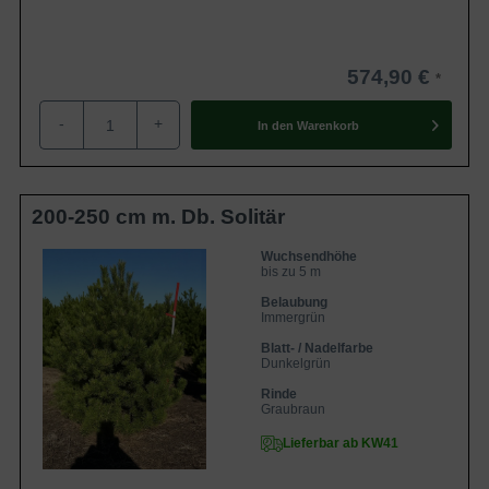
574,90 €
-
+
In den
Warenkorb
200-250 cm m. Db. Solitär
Wuchsendhöhe
bis zu 5 m
Belaubung
Immergrün
Blatt- / Nadelfarbe
Dunkelgrün
Rinde
Graubraun
Lieferbar ab KW41