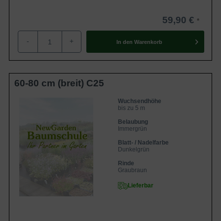
59,90 €
-
+
In den
Warenkorb
60-80 cm (breit) C25
Wuchsendhöhe
bis zu 5 m
Belaubung
Immergrün
Blatt- / Nadelfarbe
Dunkelgrün
Rinde
Graubraun
Lieferbar