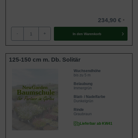
234,90 €
-
+
In den
Warenkorb
125-150 cm m. Db. Solitär
Wuchsendhöhe
bis zu 5 m
Belaubung
Immergrün
Blatt- / Nadelfarbe
Dunkelgrün
Rinde
Graubraun
Lieferbar ab KW41