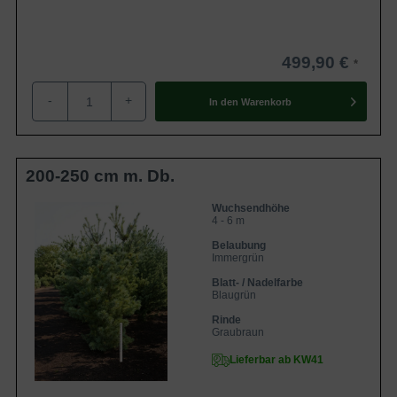
499,90 €
-
+
In den
Warenkorb
200-250 cm m. Db.
Wuchsendhöhe
4 - 6 m
Belaubung
Immergrün
Blatt- / Nadelfarbe
Blaugrün
Rinde
Graubraun
Lieferbar ab KW41