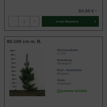
84,90 €
-
+
In den
Warenkorb
80-100 cm m. B.
Wuchsendhöhe
4 - 6 m
Belaubung
Immergrün
Blatt- / Nadelfarbe
Blaugrün
Rinde
Graubraun
Lieferbar ab KW41