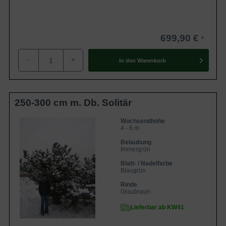
699,90 €
-
+
In den
Warenkorb
250-300 cm m. Db. Solitär
Wuchsendhöhe
4 - 6 m
Belaubung
Immergrün
Blatt- / Nadelfarbe
Blaugrün
Rinde
Graubraun
Lieferbar ab KW41