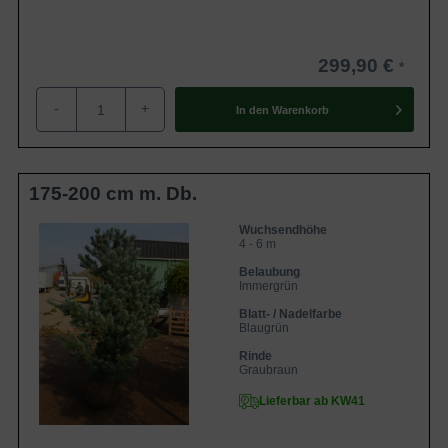
299,90 €
-
+
In den
Warenkorb
175-200 cm m. Db.
Wuchsendhöhe
4 - 6 m
Belaubung
Immergrün
Blatt- / Nadelfarbe
Blaugrün
Rinde
Graubraun
Lieferbar ab KW41