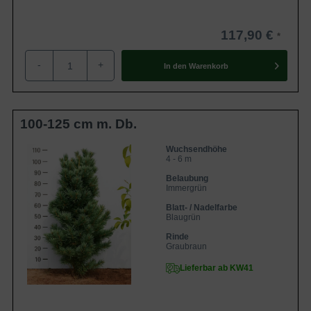
117,90 €
-
+
In den
Warenkorb
100-125 cm m. Db.
Wuchsendhöhe
4 - 6 m
Belaubung
Immergrün
Blatt- / Nadelfarbe
Blaugrün
Rinde
Graubraun
Lieferbar ab KW41