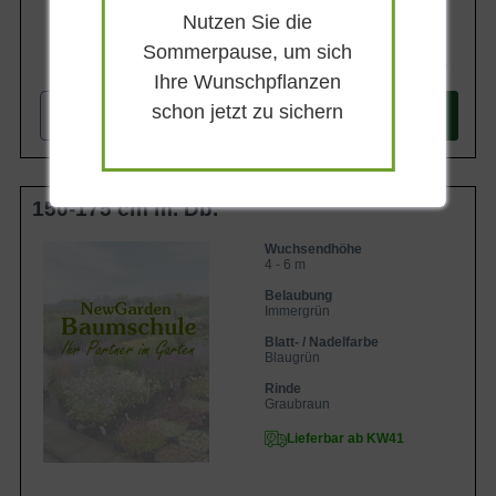
Nutzen Sie die
Sommerpause, um sich
234,90 €
Ihre Wunschpflanzen
schon jetzt zu sichern
-
+
In den
Warenkorb
150-175 cm m. Db.
Wuchsendhöhe
4 - 6 m
Belaubung
Immergrün
Blatt- / Nadelfarbe
Blaugrün
Rinde
Graubraun
Lieferbar ab KW41