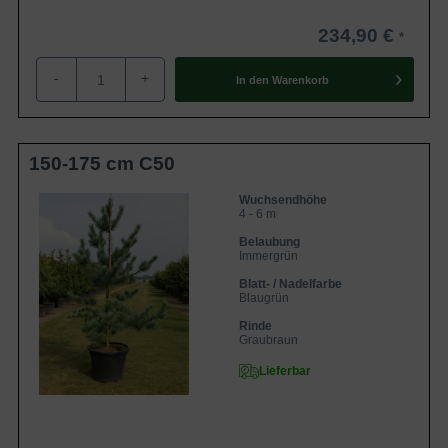
234,90 €
-
+
In den
Warenkorb
150-175 cm C50
Wuchsendhöhe
4 - 6 m
Belaubung
Immergrün
Blatt- / Nadelfarbe
Blaugrün
Rinde
Graubraun
Lieferbar