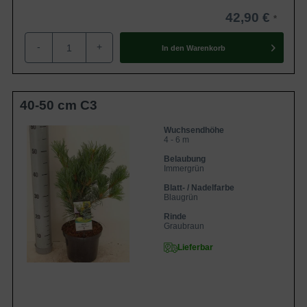
kommt. Häufig auch Basis für einen
42,90 €
Gartenbonsai.
-
+
In den
Warenkorb
40-50 cm C3
Wuchsendhöhe
4 - 6 m
Belaubung
Immergrün
Blatt- / Nadelfarbe
Blaugrün
Rinde
Graubraun
Lieferbar