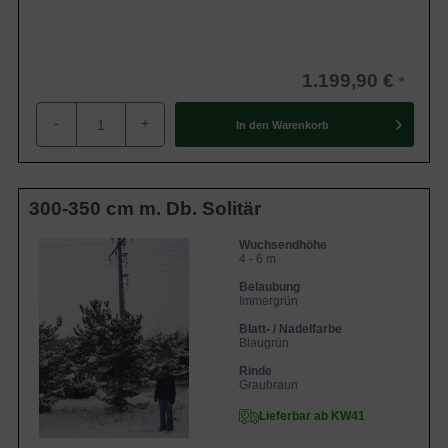
1.199,90 €
-
+
In den
Warenkorb
300-350 cm m. Db. Solitär
Wuchsendhöhe
4 - 6 m
Belaubung
Immergrün
Blatt- / Nadelfarbe
Blaugrün
Rinde
Graubraun
Lieferbar ab KW41