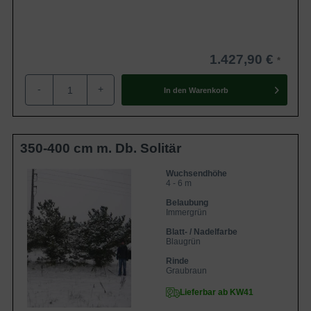
1.427,90 €
-
+
In den
Warenkorb
350-400 cm m. Db. Solitär
Wuchsendhöhe
4 - 6 m
Belaubung
Immergrün
Blatt- / Nadelfarbe
Blaugrün
Rinde
Graubraun
Lieferbar ab KW41