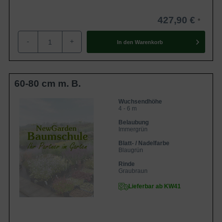
427,90 €
-
+
In den
Warenkorb
60-80 cm m. B.
Wuchsendhöhe
4 - 6 m
Belaubung
Immergrün
Blatt- / Nadelfarbe
Blaugrün
Rinde
Graubraun
Lieferbar ab KW41