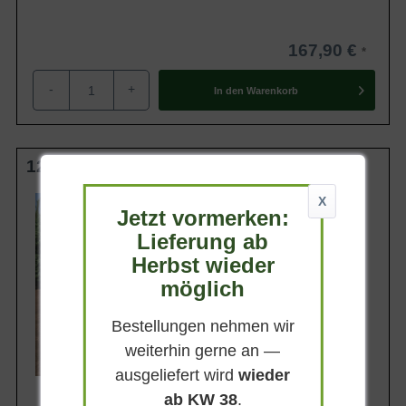
167,90 €
-
+
In den
Warenkorb
125-150 cm m. Db.
Wuchsendhöhe
X
Jetzt vormerken:
4 - 6 m
Lieferung ab
Belaubung
Immergrün
Herbst wieder
Blatt- / Nadelfarbe
möglich
Blaugrün
Rinde
Bestellungen nehmen wir
Graubraun
weiterhin gerne an —
Lieferbar ab KW41
ausgeliefert wird
wieder
ab KW 38
.