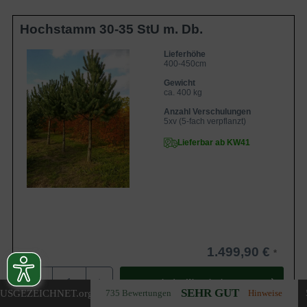
Hochstamm 30-35 StU m. Db.
Lieferhöhe
400-450cm
Gewicht
ca. 400 kg
Anzahl Verschulungen
5xv (5-fach verpflanzt)
Lieferbar ab KW41
1.499,90 €
-
+
In den
Warenkorb
SEHR GUT
USGEZEICHNET
.org
735 Bewertungen
Hinweise