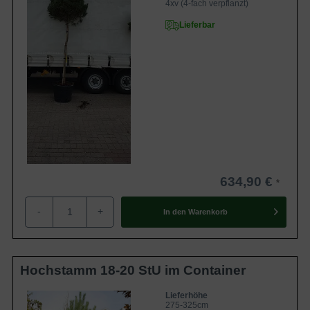
4xv (4-fach verpflanzt)
Lieferbar
634,90 €
-
+
In den
Warenkorb
Hochstamm 18-20 StU im Container
Lieferhöhe
275-325cm