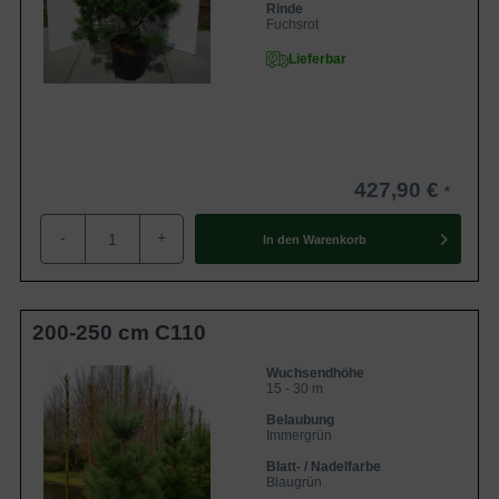
Rinde
Fuchsrot
Lieferbar
427,90 €
-
+
In den
Warenkorb
200-250 cm C110
Wuchsendhöhe
15 - 30 m
Belaubung
Immergrün
Blatt- / Nadelfarbe
Blaugrün