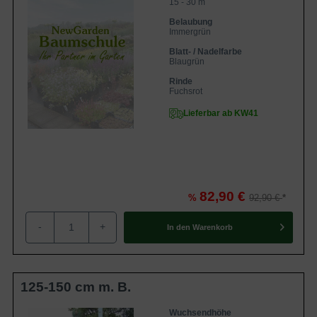
15 - 30 m
Belaubung
Immergrün
Blatt- / Nadelfarbe
Blaugrün
Rinde
Fuchsrot
Lieferbar ab KW41
82,90 €
%
92,90 €
-
+
In den
Warenkorb
125-150 cm m. B.
Wuchsendhöhe