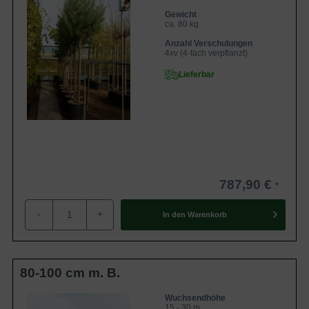
Gewicht
ca. 80 kg
Anzahl Verschulungen
4xv (4-fach verpflanzt)
Lieferbar
787,90 €
-
+
In den
Warenkorb
80-100 cm m. B.
Wuchsendhöhe
15 - 30 m