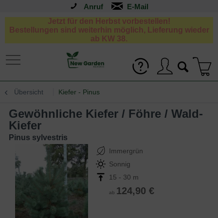
Anruf
Jetzt für den Herbst vorbestellen!
Bestellungen sind weiterhin möglich, Lieferung wieder
ab KW 38.
Übersicht
Kiefer - Pinus
Gewöhnliche Kiefer / Föhre / Wald-
Kiefer
Pinus sylvestris
Immergrün
Sonnig
15 - 30 m
124,90 €
ab