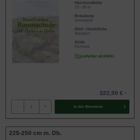
Wuchsendhöhe
15 - 30 m
Belaubung
Immergrün
Blatt- / Nadelfarbe
Blaugrün
Rinde
Fuchsrot
Lieferbar ab KW41
322,90 €
-
+
In den
Warenkorb
225-250 cm m. Db.