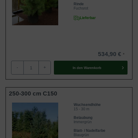
Rinde
Fuchsrot
Lieferbar
534,90 €
-
+
In den
Warenkorb
250-300 cm C150
Wuchsendhöhe
15 - 30 m
Belaubung
Immergrün
Blatt- / Nadelfarbe
Blaugrün