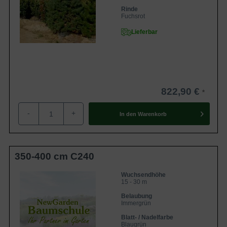
Rinde
Fuchsrot
Lieferbar
822,90 €
-
+
In den
Warenkorb
350-400 cm C240
Wuchsendhöhe
15 - 30 m
Belaubung
Immergrün
Blatt- / Nadelfarbe
Blaugrün