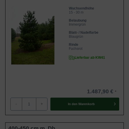
Wuchsendhöhe
15 - 30 m
Belaubung
Immergrün
Blatt- / Nadelfarbe
Blaugrün
Rinde
Fuchsrot
Lieferbar ab KW41
1.487,90 €
-
+
In den
Warenkorb
400-450 cm m. Db.