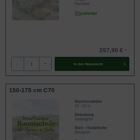
Fuchsrot
Lieferbar
257,90 €
-
+
In den
Warenkorb
150-175 cm C70
Wuchsendhöhe
15 - 30 m
Belaubung
Immergrün
Blatt- / Nadelfarbe
Blaugrün