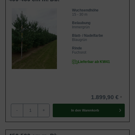
Wuchsendhöhe
15 - 30 m
Belaubung
Immergrün
Blatt- / Nadelfarbe
Blaugrün
Rinde
Fuchsrot
Lieferbar ab KW41
1.899,90 €
-
+
In den
Warenkorb