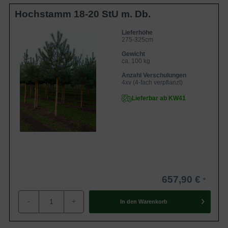
Hochstamm 18-20 StU m. Db.
Lieferhöhe
275-325cm
Gewicht
ca. 100 kg
Anzahl Verschulungen
4xv (4-fach verpflanzt)
Lieferbar ab KW41
657,90 €
-
+
In den
Warenkorb