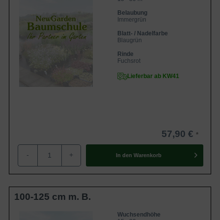
Belaubung
Immergrün
Blatt- / Nadelfarbe
Blaugrün
Rinde
Fuchsrot
Lieferbar ab KW41
57,90 €
-
+
In den
Warenkorb
100-125 cm m. B.
Wuchsendhöhe