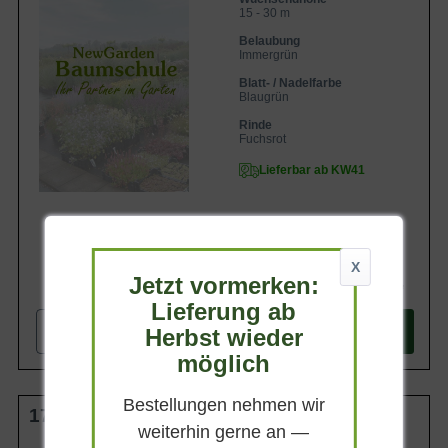
15 - 30 m
Belaubung
Immergrün
Blatt- / Nadelfarbe
Blaugrün
Rinde
Fuchsrot
Lieferbar ab KW41
X
Jetzt vormerken:
184,90 €
Lieferung ab
-
+
Herbst wieder
In den
Warenkorb
möglich
Bestellungen nehmen wir
175-200 cm m. Db.
weiterhin gerne an —