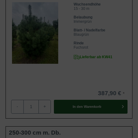
Wuchsendhöhe
15 - 30 m
Belaubung
Immergrün
Blatt- / Nadelfarbe
Blaugrün
Rinde
Fuchsrot
Lieferbar ab KW41
387,90 €
-
+
In den
Warenkorb
250-300 cm m. Db.