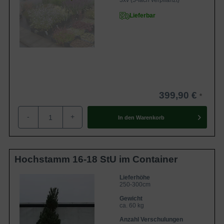
3xv (3-fach verpflanzt)
Lieferbar
399,90 €
-
+
In den
Warenkorb
Hochstamm 16-18 StU im Container
Lieferhöhe
250-300cm
Gewicht
ca. 60 kg
Anzahl Verschulungen