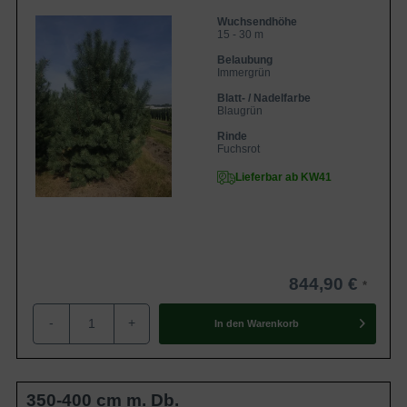
Wuchsendhöhe
15 - 30 m
Belaubung
Immergrün
Blatt- / Nadelfarbe
Blaugrün
Rinde
Fuchsrot
Lieferbar ab KW41
844,90 €
-
+
In den
Warenkorb
350-400 cm m. Db.