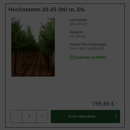
Hochstamm 20-25 StU m. Db.
Lieferhöhe
300-350cm
Gewicht
ca. 140 kg
Anzahl Verschulungen
4xv (4-fach verpflanzt)
Lieferbar ab KW41
799,90 €
-
+
In den
Warenkorb