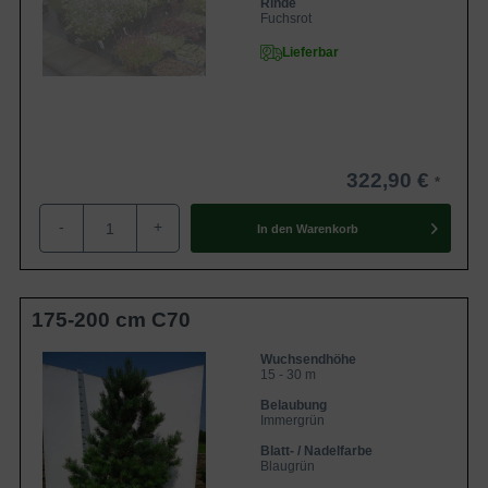
Rinde
Fuchsrot
Lieferbar
322,90 €
-
+
In den
Warenkorb
175-200 cm C70
Wuchsendhöhe
15 - 30 m
Belaubung
Immergrün
Blatt- / Nadelfarbe
Blaugrün