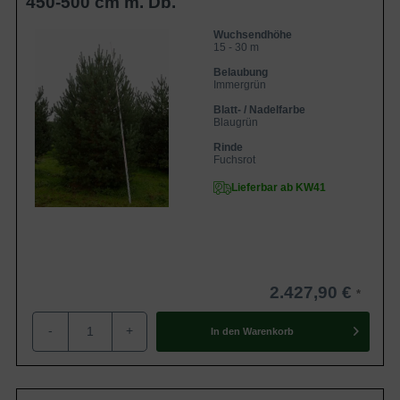
450-500 cm m. Db.
Wuchsendhöhe
15 - 30 m
Belaubung
Immergrün
Blatt- / Nadelfarbe
Blaugrün
Rinde
Fuchsrot
Lieferbar ab KW41
2.427,90 €
-
+
In den
Warenkorb