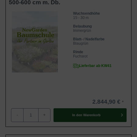
500-600 cm m. Db.
Wuchsendhöhe
15 - 30 m
Belaubung
Immergrün
Blatt- / Nadelfarbe
Blaugrün
Rinde
Fuchsrot
Lieferbar ab KW41
2.844,90 €
-
+
In den
Warenkorb