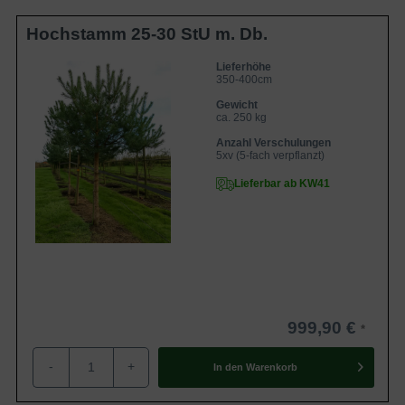
Hochstamm 25-30 StU m. Db.
Lieferhöhe
350-400cm
Gewicht
ca. 250 kg
Anzahl Verschulungen
5xv (5-fach verpflanzt)
Lieferbar ab KW41
999,90 €
-
+
In den
Warenkorb