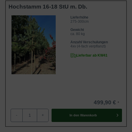
Hochstamm 16-18 StU m. Db.
Lieferhöhe
275-300cm
Gewicht
ca. 80 kg
Anzahl Verschulungen
4xv (4-fach verpflanzt)
Lieferbar ab KW41
499,90 €
-
+
In den
Warenkorb