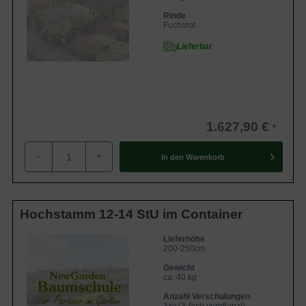
Rinde
Fuchsrot
Lieferbar
1.627,90 €
-
+
In den
Warenkorb
Hochstamm 12-14 StU im Container
Lieferhöhe
200-250cm
Gewicht
ca. 40 kg
Anzahl Verschulungen