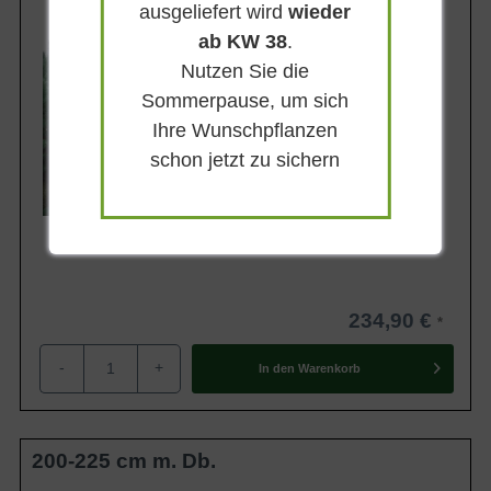
Wuchsendhöhe
ausgeliefert wird
wieder
15 - 30 m
ab KW 38
.
Belaubung
Immergrün
Nutzen Sie die
Blatt- / Nadelfarbe
Sommerpause, um sich
Blaugrün
Ihre Wunschpflanzen
Rinde
schon jetzt zu sichern
Fuchsrot
Lieferbar ab KW41
234,90 €
-
+
In den
Warenkorb
200-225 cm m. Db.