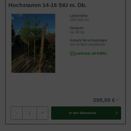
Hochstamm 14-16 StU m. Db.
Lieferhöhe
250-300 cm
Gewicht
ca. 60 kg
Anzahl Verschulungen
3xv (3-fach verpflanzt)
Lieferbar ab KW41
399,90 €
-
+
In den
Warenkorb