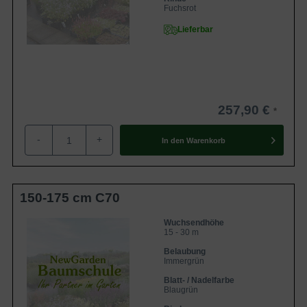
Fuchsrot
Lieferbar
257,90 €
-
+
In den
Warenkorb
150-175 cm C70
Wuchsendhöhe
15 - 30 m
Belaubung
Immergrün
Blatt- / Nadelfarbe
Blaugrün