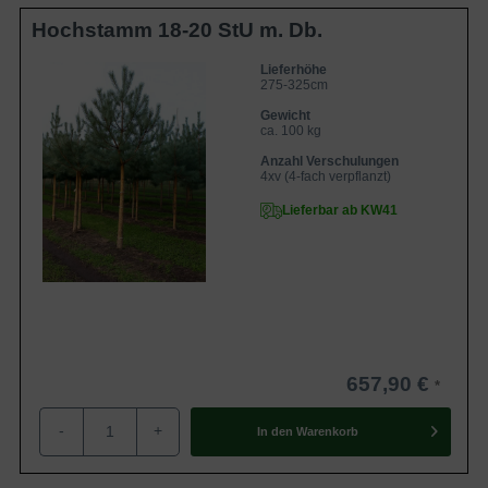
Hochstamm 18-20 StU m. Db.
Lieferhöhe
275-325cm
Gewicht
ca. 100 kg
Anzahl Verschulungen
4xv (4-fach verpflanzt)
Lieferbar ab KW41
657,90 €
-
+
In den
Warenkorb