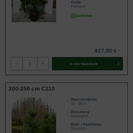
Rinde
Fuchsrot
Lieferbar
427,90 €
-
+
In den
Warenkorb
200-250 cm C110
Wuchsendhöhe
15 - 30 m
Belaubung
Immergrün
Blatt- / Nadelfarbe
Blaugrün