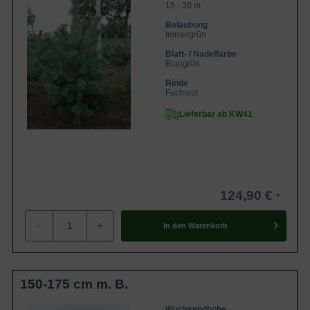
15 - 30 m
Belaubung
Immergrün
Blatt- / Nadelfarbe
Blaugrün
Rinde
Fuchsrot
Lieferbar ab KW41
124,90 €
-
+
In den
Warenkorb
150-175 cm m. B.
Wuchsendhöhe