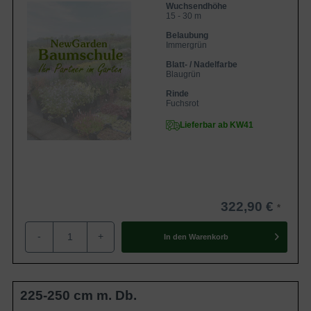
Wuchsendhöhe
15 - 30 m
Belaubung
Immergrün
Blatt- / Nadelfarbe
Blaugrün
Rinde
Fuchsrot
Lieferbar ab KW41
322,90 €
-
+
In den
Warenkorb
225-250 cm m. Db.