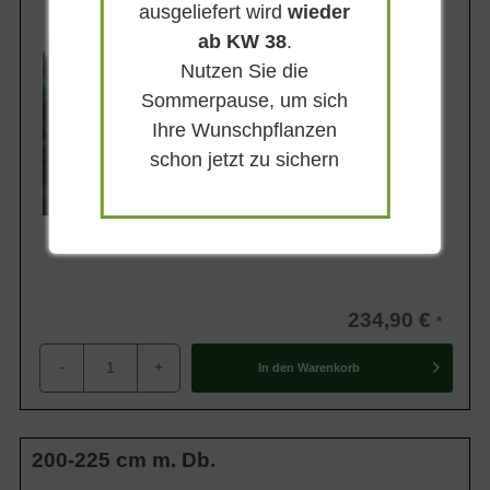
Wuchsendhöhe
ausgeliefert wird
wieder
15 - 30 m
ab KW 38
.
Belaubung
Immergrün
Nutzen Sie die
Blatt- / Nadelfarbe
Sommerpause, um sich
Blaugrün
Ihre Wunschpflanzen
Rinde
schon jetzt zu sichern
Fuchsrot
Lieferbar ab KW41
234,90 €
-
+
In den
Warenkorb
200-225 cm m. Db.