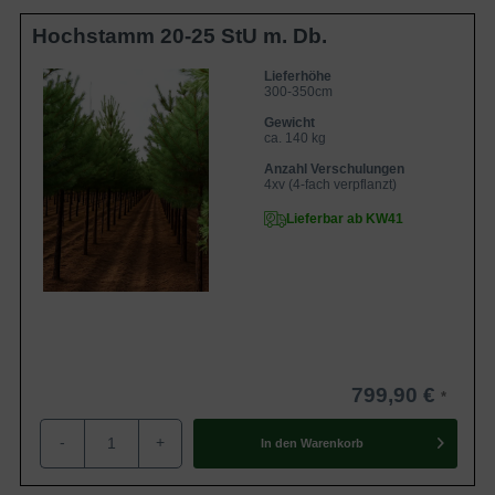
Hochstamm 20-25 StU m. Db.
Lieferhöhe
300-350cm
Gewicht
ca. 140 kg
Anzahl Verschulungen
4xv (4-fach verpflanzt)
Lieferbar ab KW41
799,90 €
-
+
In den
Warenkorb