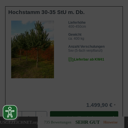
Hochstamm 30-35 StU m. Db.
Lieferhöhe
400-450cm
Gewicht
ca. 400 kg
Anzahl Verschulungen
5xv (5-fach verpflanzt)
Lieferbar ab KW41
1.499,90 €
-
+
In den
Warenkorb
SEHR GUT
USGEZEICHNET
.org
735 Bewertungen
Hinweise