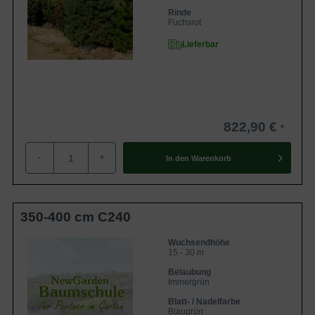
Rinde
Fuchsrot
Lieferbar
822,90 €
-
+
In den
Warenkorb
350-400 cm C240
Wuchsendhöhe
15 - 30 m
Belaubung
Immergrün
Blatt- / Nadelfarbe
Blaugrün