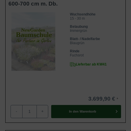
600-700 cm m. Db.
Wuchsendhöhe
15 - 30 m
Belaubung
Immergrün
Blatt- / Nadelfarbe
Blaugrün
Rinde
Fuchsrot
Lieferbar ab KW41
3.699,90 €
-
+
In den
Warenkorb