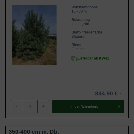
Wuchsendhöhe
15 - 30 m
Belaubung
Immergrün
Blatt- / Nadelfarbe
Blaugrün
Rinde
Fuchsrot
Lieferbar ab KW41
844,90 €
-
+
In den
Warenkorb
350-400 cm m. Db.