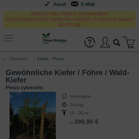
Anruf
Jetzt für den Herbst vorbestellen!
Bestellungen sind weiterhin möglich, Lieferung wieder
ab KW 38.
Übersicht
Kiefer - Pinus
Gewöhnliche Kiefer / Föhre / Wald-
Kiefer
Pinus sylvestris
Immergrün
Sonnig
15 - 30 m
399,90 €
ab