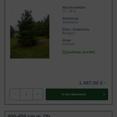
Wuchsendhöhe
15 - 30 m
Belaubung
Immergrün
Blatt- / Nadelfarbe
Blaugrün
Rinde
Fuchsrot
Lieferbar ab KW41
1.487,90 €
-
+
In den
Warenkorb
400-450 cm m. Db.