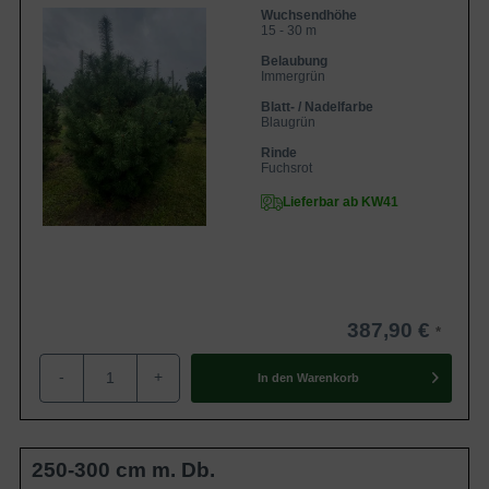
Wuchsendhöhe
15 - 30 m
Belaubung
Immergrün
Blatt- / Nadelfarbe
Blaugrün
Rinde
Fuchsrot
Lieferbar ab KW41
387,90 €
-
+
In den
Warenkorb
250-300 cm m. Db.