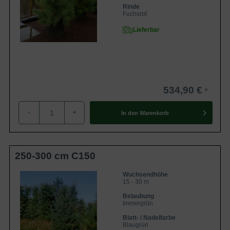
Rinde
Fuchsrot
Lieferbar
534,90 €
-
+
In den
Warenkorb
250-300 cm C150
Wuchsendhöhe
15 - 30 m
Belaubung
Immergrün
Blatt- / Nadelfarbe
Blaugrün