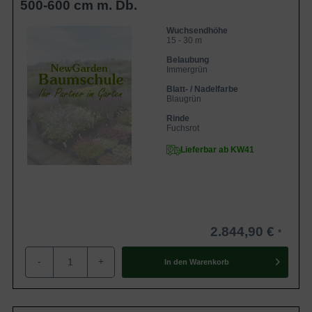
500-600 cm m. Db.
Wuchsendhöhe
15 - 30 m
Belaubung
Immergrün
Blatt- / Nadelfarbe
Blaugrün
Rinde
Fuchsrot
Lieferbar ab KW41
2.844,90 €
-
+
In den
Warenkorb