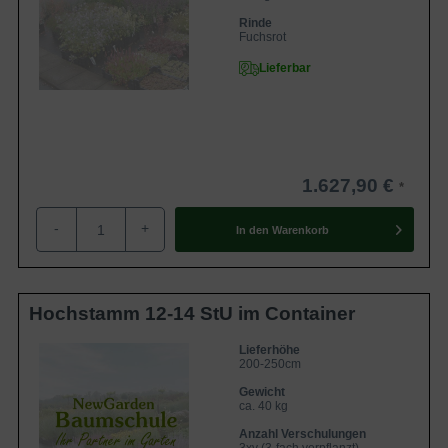
Rinde
Fuchsrot
Lieferbar
1.627,90 €
-
+
In den
Warenkorb
Hochstamm 12-14 StU im Container
Lieferhöhe
200-250cm
Gewicht
ca. 40 kg
Anzahl Verschulungen