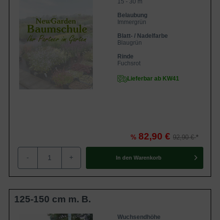
15 - 30 m
Belaubung
Immergrün
Blatt- / Nadelfarbe
Blaugrün
Rinde
Fuchsrot
Lieferbar ab KW41
82,90 €
%
92,90 €
-
+
In den
Warenkorb
125-150 cm m. B.
Wuchsendhöhe