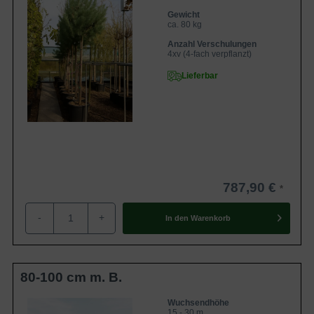
Gewicht
ca. 80 kg
Anzahl Verschulungen
4xv (4-fach verpflanzt)
Lieferbar
787,90 €
-
+
In den
Warenkorb
80-100 cm m. B.
Wuchsendhöhe
15 - 30 m