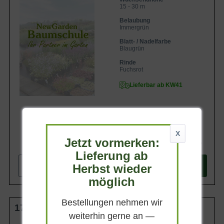
15 - 30 m
Belaubung
Immergrün
Blatt- / Nadelfarbe
Blaugrün
Rinde
Fuchsrot
Lieferbar ab KW41
X
Jetzt vormerken:
184,90 €
Lieferung ab
-
+
Herbst wieder
In den
Warenkorb
möglich
Bestellungen nehmen wir
175-200 cm m. Db.
weiterhin gerne an —