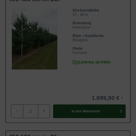
Wuchsendhöhe
15 - 30 m
Belaubung
Immergrün
Blatt- / Nadelfarbe
Blaugrün
Rinde
Fuchsrot
Lieferbar ab KW41
1.899,90 €
-
+
In den
Warenkorb