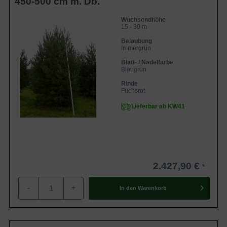
450-500 cm m. Db.
Wuchsendhöhe
15 - 30 m
Belaubung
Immergrün
Blatt- / Nadelfarbe
Blaugrün
Rinde
Fuchsrot
Lieferbar ab KW41
2.427,90 €
-
+
In den
Warenkorb