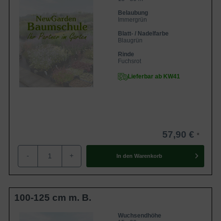
Belaubung
Immergrün
Blatt- / Nadelfarbe
Blaugrün
Rinde
Fuchsrot
Lieferbar ab KW41
57,90 €
-
+
In den
Warenkorb
100-125 cm m. B.
Wuchsendhöhe