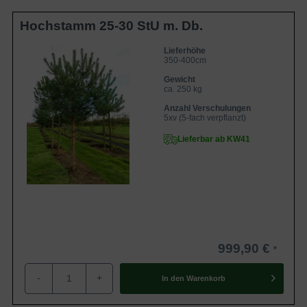
Hochstamm 25-30 StU m. Db.
Lieferhöhe
350-400cm
Gewicht
ca. 250 kg
Anzahl Verschulungen
5xv (5-fach verpflanzt)
Lieferbar ab KW41
999,90 €
-
+
In den
Warenkorb