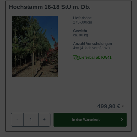
Hochstamm 16-18 StU m. Db.
Lieferhöhe
275-300cm
Gewicht
ca. 80 kg
Anzahl Verschulungen
4xv (4-fach verpflanzt)
Lieferbar ab KW41
499,90 €
-
+
In den
Warenkorb