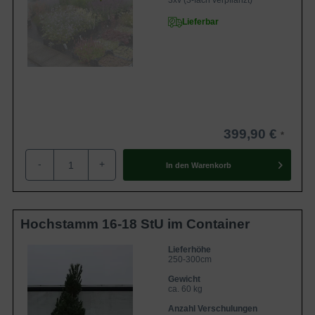
3xv (3-fach verpflanzt)
Lieferbar
399,90 €
-
+
In den
Warenkorb
Hochstamm 16-18 StU im Container
Lieferhöhe
250-300cm
Gewicht
ca. 60 kg
Anzahl Verschulungen