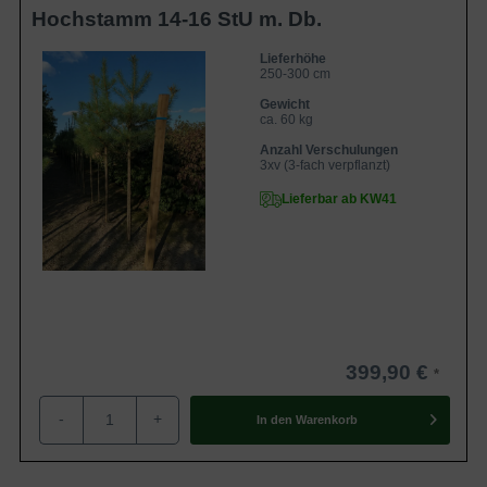
Hochstamm 14-16 StU m. Db.
Lieferhöhe
250-300 cm
Gewicht
ca. 60 kg
Anzahl Verschulungen
3xv (3-fach verpflanzt)
Lieferbar ab KW41
399,90 €
-
+
In den
Warenkorb