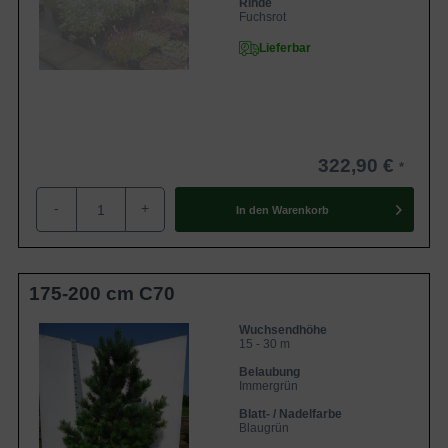
Rinde
Fuchsrot
Lieferbar
322,90 €
-
+
In den
Warenkorb
175-200 cm C70
Wuchsendhöhe
15 - 30 m
Belaubung
Immergrün
Blatt- / Nadelfarbe
Blaugrün