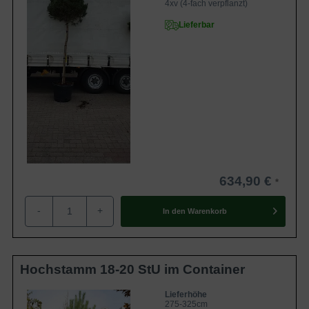
4xv (4-fach verpflanzt)
Lieferbar
634,90 €
-
+
In den
Warenkorb
Hochstamm 18-20 StU im Container
Lieferhöhe
275-325cm