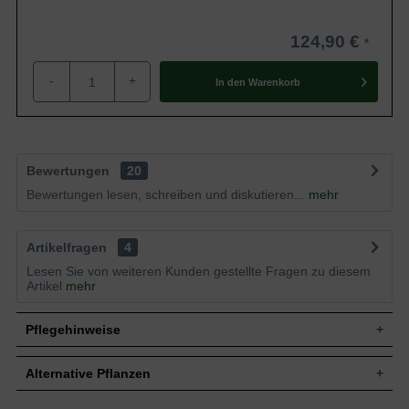
124,90 €
-
+
In den
Warenkorb
Bewertungen
20
Bewertungen lesen, schreiben und diskutieren...
mehr
Artikelfragen
4
Lesen Sie von weiteren Kunden gestellte Fragen zu diesem
Artikel
mehr
Pflegehinweise
Alternative Pflanzen
Pflanz- und Pflegetipps Cornus alba 'Sibirica' /