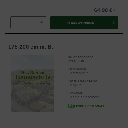
64,90 €
-
+
In den
Warenkorb
175-200 cm m. B.
Wuchsendhöhe
bis zu 3 m
Belaubung
Sommergrün
Blatt- / Nadelfarbe
Sattgrün
Standort
Sonnig-halbschattig
Lieferbar ab KW43