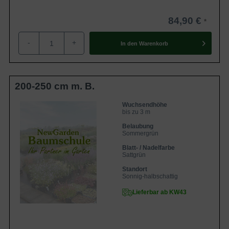
84,90 €
-
+
In den
Warenkorb
200-250 cm m. B.
Wuchsendhöhe
bis zu 3 m
Belaubung
Sommergrün
Blatt- / Nadelfarbe
Sattgrün
Standort
Sonnig-halbschattig
Lieferbar ab KW43