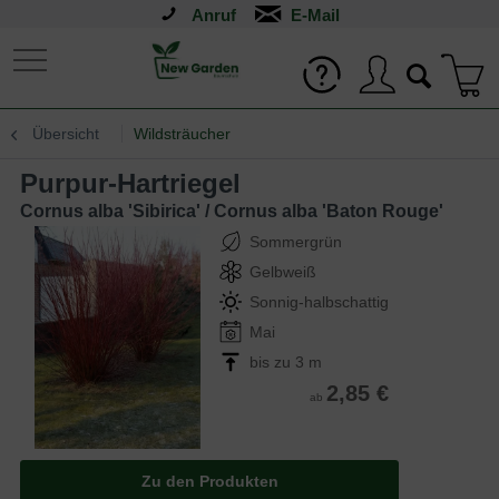
Anruf
Übersicht
Wildsträucher
Purpur-Hartriegel
Cornus alba 'Sibirica' / Cornus alba 'Baton Rouge'
Sommergrün
Gelbweiß
Sonnig-halbschattig
Mai
bis zu 3 m
2,85 €
ab
Zu den Produkten