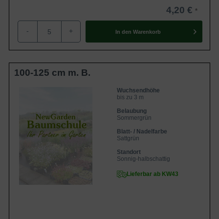
4,20 €
-
+
In den
Warenkorb
100-125 cm m. B.
Wuchsendhöhe
bis zu 3 m
Belaubung
Sommergrün
Blatt- / Nadelfarbe
Sattgrün
Standort
Sonnig-halbschattig
Lieferbar ab KW43