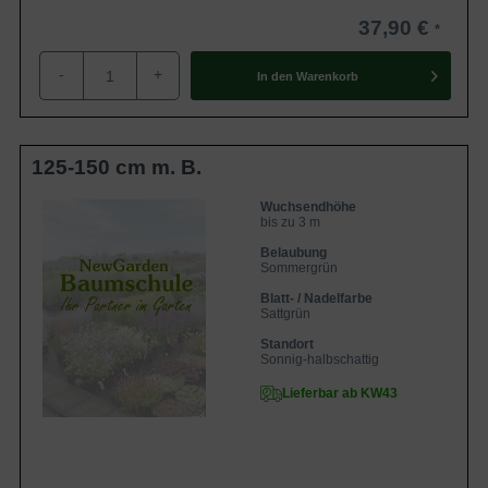
37,90 €
-
+
In den
Warenkorb
125-150 cm m. B.
Wuchsendhöhe
bis zu 3 m
Belaubung
Sommergrün
Blatt- / Nadelfarbe
Sattgrün
Standort
Sonnig-halbschattig
Lieferbar ab KW43