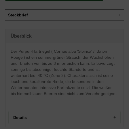
Steckbrief
Kleiner bis mittelgroßer Strauch, anfangs
straff aufrecht, dann breitbuschig,
Wuchs
Überblick
hängende Seitenzweige, bis zu 3 m hoch
und ähnlich breit
Wuchshöhe
bis zu 3 m
Der Purpur-Hartriegel ( Cornus alba 'Sibirica' / 'Baton
Sommergrün, elliptisch-eiförmig, am Ende
Rouge') ist ein sommergrüner Strauch, der Wuchshöhen
Blatt
zugespitzt, sattgrün, Herbstfärbung rot, 5
bis 8 cm lang
und -breiten von bis zu 3 m erreichen kann. Er bevorzugt
sonnige bis absonnige, feuchte Standorte und ist
Weiße bis himmelblaue Beeren,
Frucht
erbsengroß, nicht zum Verzehr geeignet
winterhart bis -40 °C (Zone 3). Charakteristisch ist seine
Gelblichweiße Blüten in 3 bis 5 cm langen
leuchtend korallenrote Rinde, die besonders in den
Blüte
Trugdolden
Wintermonaten intensive Farbakzente setzt. Die weißen
Blütezeit
Mai
bis himmelblauen Beeren sind nicht zum Verzehr geeignet
Rinde
Korallenrot, leuchtend, sehr ansprechend
.
Wurzeln
Flachwurzler, viele Feinwurzeln
Relativ anspruchslos, bevorzugt jedoch
Boden
feuchte Untergründe
Details
Standort
Sonnig bis absonnig