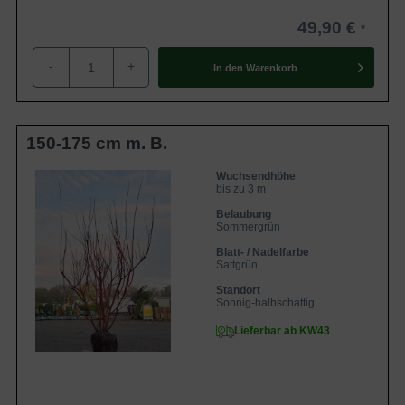
49,90 €
-
+
In den
Warenkorb
150-175 cm m. B.
Wuchsendhöhe
bis zu 3 m
Belaubung
Sommergrün
Blatt- / Nadelfarbe
Sattgrün
Standort
Sonnig-halbschattig
Lieferbar ab KW43