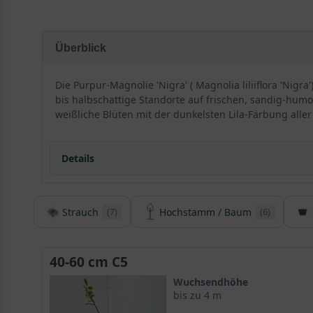
Überblick
Die Purpur-Magnolie 'Nigra' ( Magnolia liliiflora 'Nigr
bis halbschattige Standorte auf frischen, sandig-humose
weißliche Blüten mit der dunkelsten Lila-Färbung aller
Details
Strauch
Hochstamm / Baum
(7)
(6)
Herkunft und Besonderheiten der Purpur-Magnoli
Die Magnolia liliiflora ’Nigra‘ hat eine lange Tradition 
Hauch von Exotik in unsere Breiten bringt. Die Züchtung
40-60 cm C5
sogenannten Purpur-Magnolie und verdankt dies ihre
Wuchsendhöhe
bis zu 4 m
Die Purpur-Magnolie gilt in freier Natur als bedrohte A