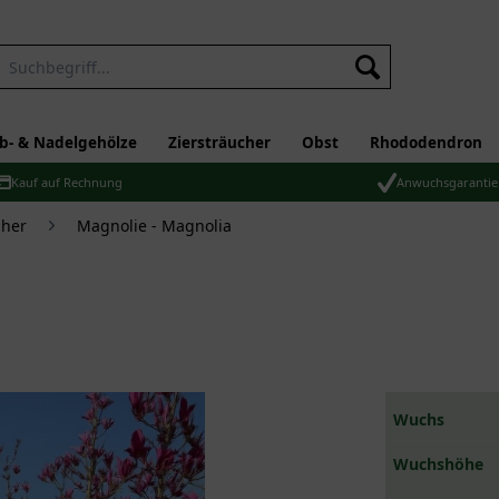
b- & Nadelgehölze
Ziersträucher
Obst
Rhododendron
Kauf auf Rechnung
Anwuchsgarantie
üher
Magnolie - Magnolia
Wuchs
Wuchshöhe