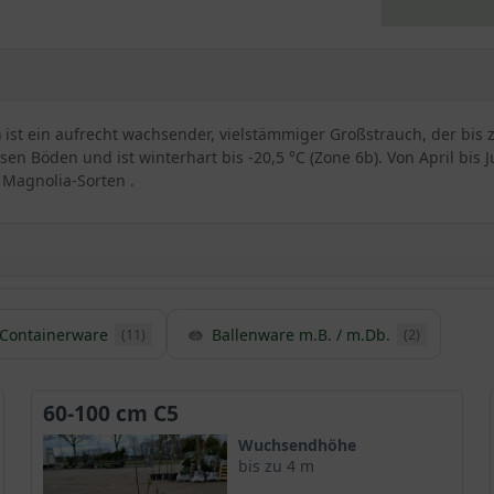
a') ist ein aufrecht wachsender, vielstämmiger Großstrauch, der bis
n Böden und ist winterhart bis -20,5 °C (Zone 6b). Von April bis Ju
 Magnolia-Sorten .
Containerware
Ballenware m.B. / m.Db.
(11)
(2)
e ’Nigra‘
als malerischer
Zierstrauch
und begeistert in unzähligen europäische
 ’Nigra‘ ist sehr alt wurde bereits im Jahr 1861 durch den Botanike
60-100 cm C5
r malerischen Erscheinung.
Wuchsendhöhe
bis zu 4 m
rt