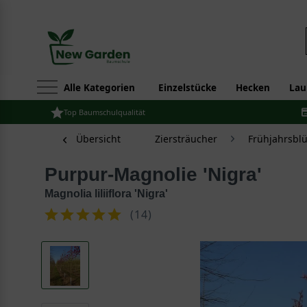
Alle Kategorien
Einzelstücke
Hecken
Lau
Top Baumschulqualität
Übersicht
Ziersträucher
Frühjahrsbl
Purpur-Magnolie 'Nigra'
Magnolia liliiflora 'Nigra'
(
14
)