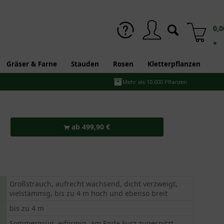
0,0
*
Gräser & Farne
Stauden
Rosen
Kletterpflanzen
Mehr als 10.000 Pflanzen
ab 499,90 €
Großstrauch, aufrecht wachsend, dicht verzweigt,
vielstämmig, bis zu 4 m hoch und ebenso breit
bis zu 4 m
Sommergrün, eiförmig, am Ende kurz zugespitzt,