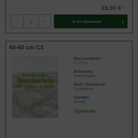
Der Syringa microphylla 'Superba'
19,90 €
(Herbstflieder 'Suberba') gilt als sehr
Eigenschaften
frosthart, wärmeliebend, hitzeresistent
und besonders windresistent. Er kann mit
-
+
In den
Warenkorb
einer sehr langen Blühdauer glänzen!
40-60 cm C3
Wuchsendhöhe
2 - 2,5 m
Belaubung
Sommergrün
Blatt- / Nadelfarbe
Dunkelgrün
Standort
Sonnig
Lieferbar