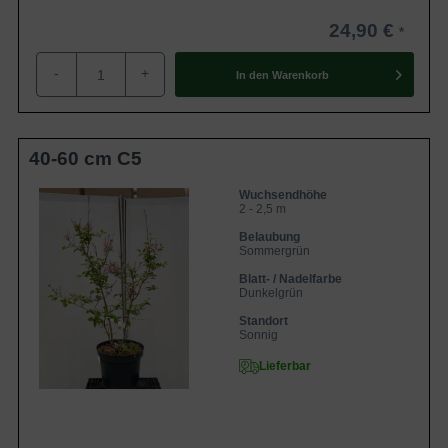
24,90 €
-
+
In den
Warenkorb
40-60 cm C5
Wuchsendhöhe
2 - 2,5 m
Belaubung
Sommergrün
Blatt- / Nadelfarbe
Dunkelgrün
Standort
Sonnig
Lieferbar