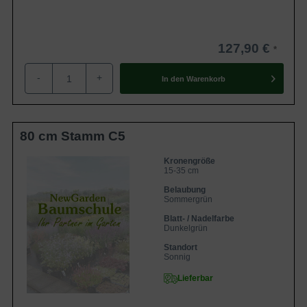
127,90 €
-
+
In den
Warenkorb
80 cm Stamm C5
Kronengröße
15-35 cm
Belaubung
Sommergrün
Blatt- / Nadelfarbe
Dunkelgrün
Standort
Sonnig
Lieferbar