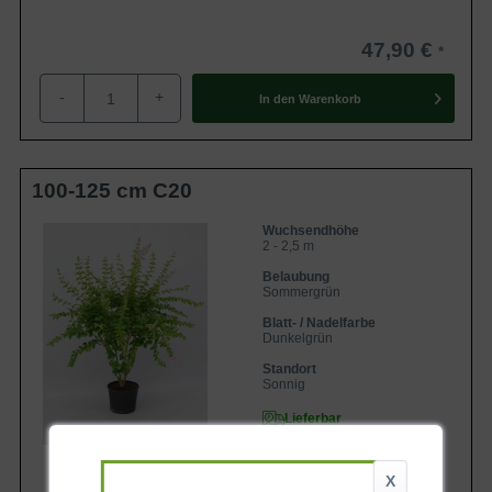
47,90 €
-
+
In den
Warenkorb
100-125 cm C20
Wuchsendhöhe
2 - 2,5 m
Belaubung
Sommergrün
Blatt- / Nadelfarbe
Dunkelgrün
Standort
Sonnig
Lieferbar
X