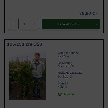
78,90 €
-
+
In den
Warenkorb
125-150 cm C20
Wuchsendhöhe
2 - 2,5 m
Belaubung
Sommergrün
Blatt- / Nadelfarbe
Dunkelgrün
Standort
Sonnig
Lieferbar