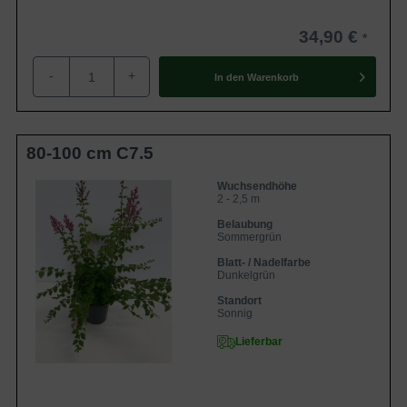
34,90 €
-
+
In den
Warenkorb
80-100 cm C7.5
Wuchsendhöhe
2 - 2,5 m
Belaubung
Sommergrün
Blatt- / Nadelfarbe
Dunkelgrün
Standort
Sonnig
Lieferbar