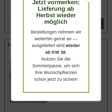
Jetzt vormerken:
Lieferung ab
89,90 €
Herbst wieder
möglich
-
+
In den
Warenkorb
Bestellungen nehmen wir
weiterhin gerne an —
100-125 cm C15
ausgeliefert wird
wieder
ab KW 38
.
Wuchsendhöhe
2 - 2,5 m
Nutzen Sie die
Belaubung
Sommerpause, um sich
Sommergrün
Ihre Wunschpflanzen
Blatt- / Nadelfarbe
Dunkelgrün
schon jetzt zu sichern
Standort
Sonnig
Lieferbar