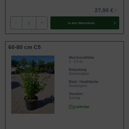
27,90 €
-
+
In den
Warenkorb
60-80 cm C5
Wuchsendhöhe
2 - 2,5 m
Belaubung
Sommergrün
Blatt- / Nadelfarbe
Dunkelgrün
Standort
Sonnig
Lieferbar