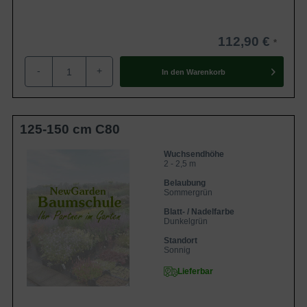
112,90 €
-
+
In den
Warenkorb
125-150 cm C80
Wuchsendhöhe
2 - 2,5 m
Belaubung
Sommergrün
Blatt- / Nadelfarbe
Dunkelgrün
Standort
Sonnig
Lieferbar