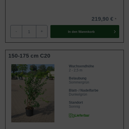
219,90 €
-
+
In den
Warenkorb
150-175 cm C20
Wuchsendhöhe
2 - 2,5 m
Belaubung
Sommergrün
Blatt- / Nadelfarbe
Dunkelgrün
Standort
Sonnig
Lieferbar