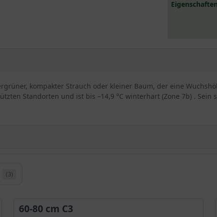
Eigenschaften
mergrüner, kompakter Strauch oder kleiner Baum, der eine Wuchshöh
tzten Standorten und ist bis –14,9 °C winterhart (Zone 7b) . Sein
(3)
 Kübelpflanze
60-80 cm C3
rahlenden Laub