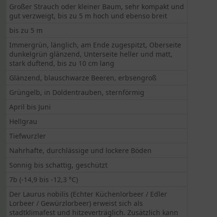
Großer Strauch oder kleiner Baum, sehr kompakt und
gut verzweigt, bis zu 5 m hoch und ebenso breit
bis zu 5 m
Immergrün, länglich, am Ende zugespitzt, Oberseite
dunkelgrün glänzend, Unterseite heller und matt,
stark duftend, bis zu 10 cm lang
Glänzend, blauschwarze Beeren, erbsengroß
Grüngelb, in Doldentrauben, sternförmig
April bis Juni
Hellgrau
Tiefwurzler
Nahrhafte, durchlässige und lockere Böden
Sonnig bis schattig, geschützt
7b (-14,9 bis -12,3 °C)
Der Laurus nobilis (Echter Küchenlorbeer / Edler
Lorbeer / Gewürzlorbeer) erweist sich als
stadtklimafest und hitzeverträglich. Zusätzlich kann