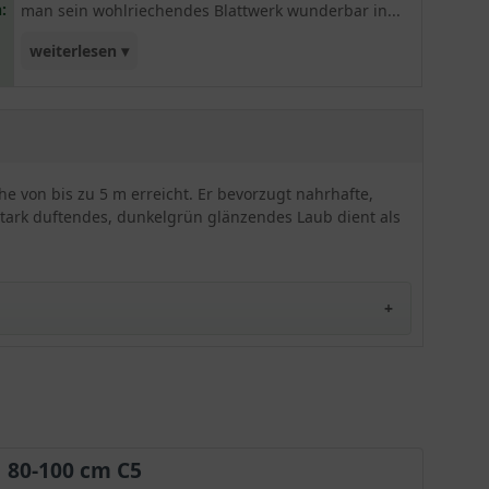
:
man sein wohlriechendes Blattwerk wunderbar in...
weiterlesen ▾
diverse Gerichte unserer heimischen Küche
einbauen. Winterschutz empfehlenswert.
e von bis zu 5 m erreicht. Er bevorzugt nahrhafte,
 stark duftendes, dunkelgrün glänzendes Laub dient als
80-100 cm C5