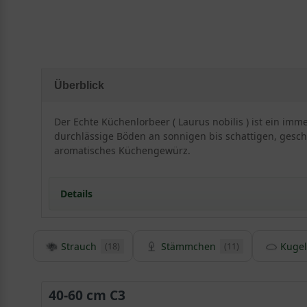
Überblick
Der Echte Küchenlorbeer ( Laurus nobilis ) ist ein im
durchlässige Böden an sonnigen bis schattigen, geschü
aromatisches Küchengewürz.
Details
Herkunft und Besonderheiten des Laurus nobilis
Strauch
Stämmchen
Kugel
(18)
(11)
Der Lorbeerbaum ist im Mittelmeerraum zu Hause
Der Lorbeer eignet sich hervorragend als attraktive
Echter Lorbeer wird hierzulande bis zu 5m hoch
40-60 cm C3
Hellgraue Rinde bietet schönen Kontrast zu dem st