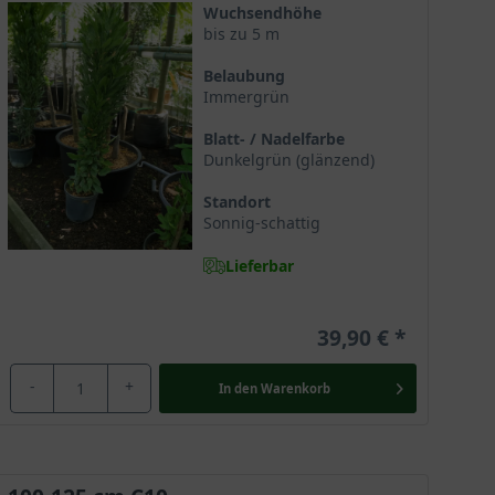
Wuchsendhöhe
bis zu 5 m
Belaubung
Immergrün
Blatt- / Nadelfarbe
Dunkelgrün (glänzend)
Standort
Sonnig-schattig
Lieferbar
annt ist. Sein Blatt dient zum Würzen von Speisen
rschönert jeden Garten mit ihrem dicht verzweigten
39,90 €
n Garten selbst im tristen Winter mit ihrem
-
+
In den
Warenkorb
 deutschsprachigen Raum wird er mit dem Namen Echter