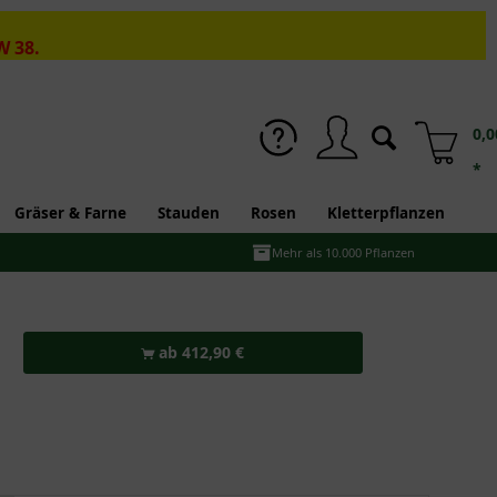
W 38.
0,0
*
Gräser & Farne
Stauden
Rosen
Kletterpflanzen
Mehr als 10.000 Pflanzen
ab 412,90 €