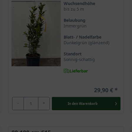
jährig den Garten
Wuchsendhöhe
bis zu 5 m
h
 Herbst
Belaubung
Immergrün
Blatt- / Nadelfarbe
Dunkelgrün (glänzend)
Standort
Sonnig-schattig
s
Lieferbar
den meisten Menschen vor allem als aromatische Küchenpflanze bek
 Das attraktive
Ziergehölz
begeistert aber auch rein optisch und ve
29,90 €
sich daher hervorragend als natürlicher Sichtschutz und belebt de
-
+
In den
Warenkorb
t zur Gattung der Laurus in der Familie der Lorbeergewächse. Im