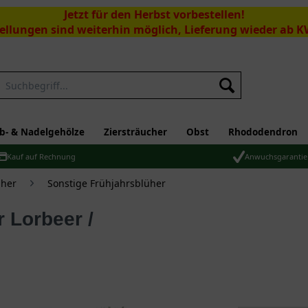
Jetzt für den Herbst vorbestellen!
ellungen sind weiterhin möglich, Lieferung wieder ab K
Suchen
b- & Nadelgehölze
Ziersträucher
Obst
Rhododendron
Kauf auf Rechnung
Anwuchsgarantie
üher
Sonstige Frühjahrsblüher