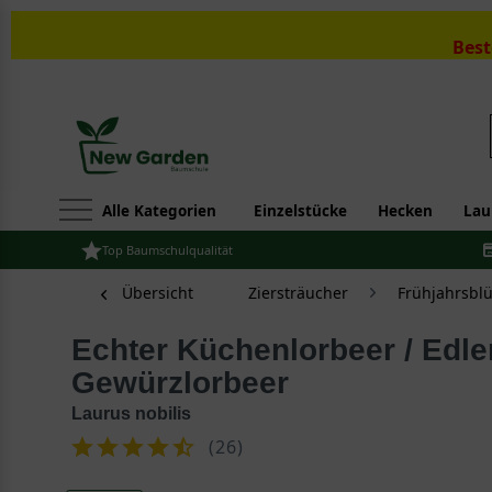
Best
Alle Kategorien
Einzelstücke
Hecken
Lau
Top Baumschulqualität
Übersicht
Ziersträucher
Frühjahrsbl
Echter Küchenlorbeer / Edler Lorbeer /
Gewürzlorbeer
Laurus nobilis
(
26
)