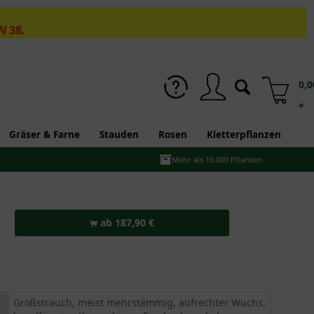
W 38.
0,0
*
Gräser & Farne
Stauden
Rosen
Kletterpflanzen
Mehr als 10.000 Pflanzen
ab 187,90 €
Großstrauch, meist mehrstämmig, aufrechter Wuchs,