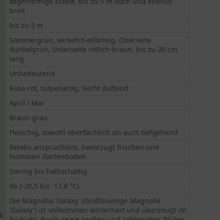
kegelförmige Krone, bis zu 5 m hoch und ebenso
breit
bis zu 5 m
Sommergrün, verkehrt-eiförmig, Oberseite
dunkelgrün, Unterseite rötlich-braun, bis zu 20 cm
lang
Unbedeutend
Rosa-rot, tulpenartig, leicht duftend
April / Mai
Braun-grau
Fleischig, sowohl oberflächlich als auch tiefgehend
Relativ anspruchslos, bevorzugt frischen und
humosen Gartenboden
Sonnig bis halbschattig
6b (-20,5 bis -17,8 °C)
Die Magnolia 'Galaxy' (Großblumige Magnolie
'Galaxy') ist vollkommen winterhart und überzeugt im
:
Frühjahr durch seine großen und zahlreichen Blüten.