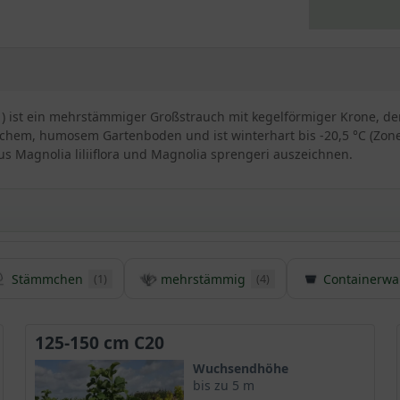
 ) ist ein mehrstämmiger Großstrauch mit kegelförmiger Krone, der
schem, humosem Gartenboden und ist winterhart bis -20,5 °C (Zone 
us Magnolia liliiflora und Magnolia sprengeri auszeichnen.
Stämmchen
mehrstämmig
Containerwa
(1)
(4)
Magnolie ’Galaxy‘
chtung, die mit einer attraktiven großen Blüte bezaubert und wun
r mit einem sensationellen Anblick und machen diese
Magnolie
zu
125-150 cm C20
Wuchsendhöhe
bis zu 5 m
a