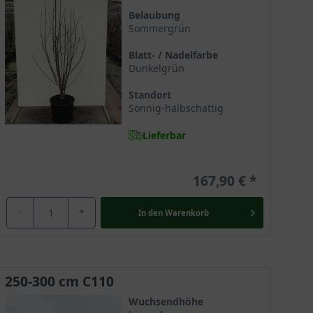
Baumschulmarkt gebracht. Sie ist eine Hybride, die
Belaubung
Sommergrün
allend große Blütenbildung. Magnolia ’Galaxy‘ wird
 wenig in unseren europäischen Gärten verbreitet und
Blatt- / Nadelfarbe
Dunkelgrün
Standort
Sonnig-halbschattig
e Pflanzenfamilie und hat eine Entwicklungsgeschichte,
Lieferbar
rüchte und Blüten, denn sie ist von einfacher Struktur
167,90 €
-
+
In den
Warenkorb
ch ihren zumeist mehrstämmigen Wuchs besonders
krone aus. Die Selektion ’Galaxy‘ erreicht eine
Metern in der Breite. Erhält sie diesen, präsentiert
ärem Stand verschafft dieser Magnolie einen
250-300 cm C110
Wuchsendhöhe