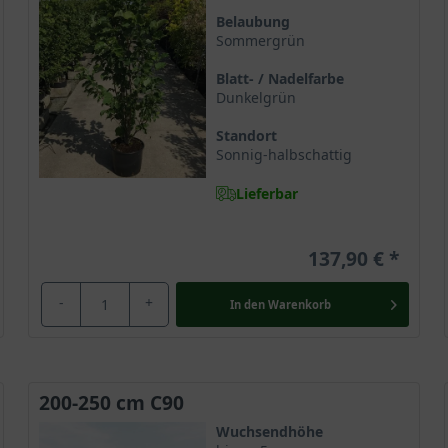
onal Arboretum in Washington selektiert und im Jahre 1980 in den 
Belaubung
Sommergrün
gnolia sprengeri entstand und erfreut vorwiegend durch ihre auff
Magnolie ’Galaxy‘ im Handel geführt. Die junge Sorte ist bisher
Blatt- / Nadelfarbe
rität und gilt als absolutes Gartenhighlight.
Dunkelgrün
Standort
rhaupt
Sonnig-halbschattig
Familie der Magnoliengewächse (Magnoliaceae). Sie gilt als ältest
Lieferbar
hkundige Gärtner erkennt die Magnolie an der Organisation ihrer F
 und glamouröse Ausstrahlung.
137,90 €
r hoch
-
+
In den
Warenkorb
ig zu einem kleinen Baum oder großen Strauch und erscheint dur
gnolie eine zunächst kegelförmige und später nahezu eiförmige Baum
Entfaltung ihrer formschönen Krone einen Platz von circa 3 bis 4 
ert traumhafte Gartenimpressionen. Gerade die Pflanzung in solit
200-250 cm C90
Gartenschönheit.
Wuchsendhöhe