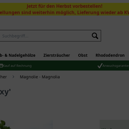
Jetzt für den Herbst vorbestellen!
ellungen sind weiterhin möglich, Lieferung wieder ab K
Suchen
b- & Nadelgehölze
Ziersträucher
Obst
Rhododendron
Kauf auf Rechnung
Anwuchsgarantie
üher
Magnolie - Magnolia
xy'