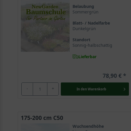
Die Magnolia ’Galaxy‘ wurde erstmals in dem U.S. Nati
Belaubung
Sommergrün
durch die Kreuzung der Magnolia lilliflora und der Ma
daher auch unter dem deutschen Synonym Großblumige 
Blatt- / Nadelfarbe
recht unbekannt, sie erfährt aber zunehmend an Popula
Dunkelgrün
Standort
Die Magnolie gehört zur ältesten Pflanzenfamilie übe
Sonnig-halbschattig
Die Züchtung ’Galaxy‘ gehört, wie
alle Magnolien
, zur 
Lieferbar
die 100 Millionen Jahre zurückzuverfolgen ist. Der fac
und verschafft jeder Pflanze ihrer Art eine exotische
78,90 €
Großblumige Magnolie ’Galaxy‘ wird 5 bis 7 Mete
-
+
In den
Warenkorb
Die Großblumige Magnolie ’Galaxy‘ wächst recht züg
malerisch. Mit einer aufrechten Linie bildet diese Ma
ungefähre Endhöhe von 5 bis 7 Metern und benötigt zur 
sie sich mit einer romantischen Ausstrahlung und lief
175-200 cm C50
sensationellen Aufritt und macht sie zu einer echten 
Wuchsendhöhe