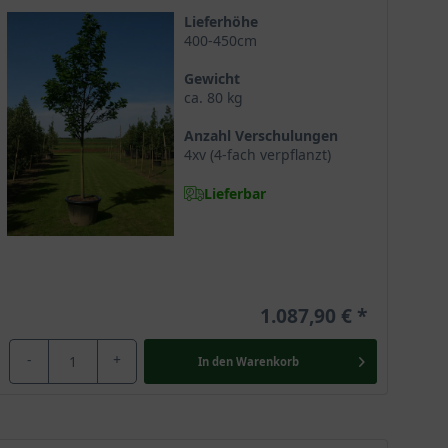
ässe und benötigt hier die Unterstützung des Gärtners.
Lieferhöhe
400-450cm
Gewicht
ca. 80 kg
ie sollte daher einen sonnigen bis absonnigen und
Anzahl Verschulungen
4xv (4-fach verpflanzt)
Lieferbar
flanzen an kalten Tagen zum Beispielmit einem
 Sie gilt dann als ganzjährige Gartenbereicherung
1.087,90 €
-
+
In den
Warenkorb
verwöhnt mit einem malerischen Wuchs und einer
 und weiß zu jeder Jahreszeit mit ihren Vorzügen zu
rt aber ebenso Parkanlagen und sollte am besten einen
te Gartenschönheit, die eine vielseitige Verwendung