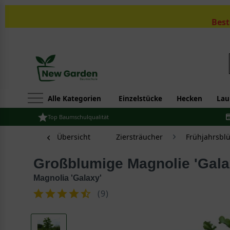
Best
Alle Kategorien
Einzelstücke
Hecken
Lau
Top Baumschulqualität
Übersicht
Ziersträucher
Frühjahrsbl
Großblumige Magnolie 'Gala
Magnolia 'Galaxy'
(
9
)