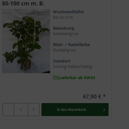
80-100 cm m. B.
Wuchsendhöhe
bis zu 5 m
Belaubung
hstofflieferant für diverse Arzneien. Die Magnolie gilt
Sommergrün
löstern kultiviert und war als Zierelement sehr
eit und Würde. Der chinesische Name “Mulan“ ist in
Blatt- / Nadelfarbe
Dunkelgrün
Standort
Sonnig-halbschattig
Lieferbar ab KW43
47,90 €
-
+
In den
Warenkorb