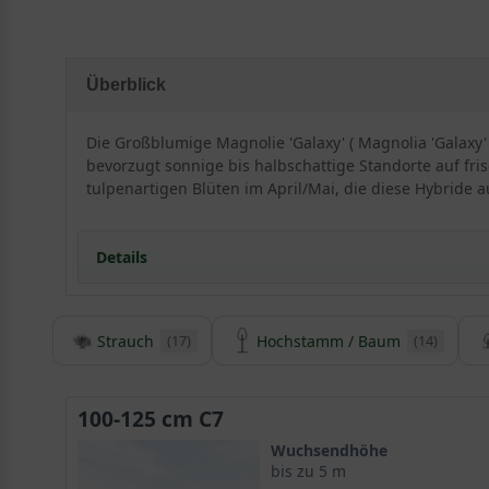
Überblick
Die Großblumige Magnolie 'Galaxy' ( Magnolia 'Galaxy'
bevorzugt sonnige bis halbschattige Standorte auf fri
tulpenartigen Blüten im April/Mai, die diese Hybride a
Details
Strauch
Hochstamm / Baum
(17)
(14)
Herkunft und Besonderheiten der Großblumigen 
Die Magnolia ’Galaxy‘ ist eine malerisch wachsende Zü
Traumhafte rosaviolette Blüten verwöhnen den Gärtne
100-125 cm C7
Wuchsendhöhe
bis zu 5 m
Junge Züchtung verbreitet sich zunehmend in Europ