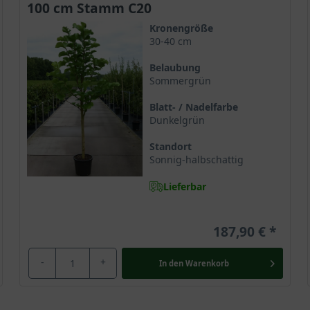
100 cm Stamm C20
Kronengröße
30-40 cm
Belaubung
t für den Garten, sondern dient zudem im Bereich der Medizin als Ro
Sommergrün
urde die Magnolie bereits im 7. Jahrhundert in buddhistischen K
s weibliche Prinzip (Yin) und repräsentiert Werte wie Anmut, Reinh
Blatt- / Nadelfarbe
Dunkelgrün
setzt Magnolie.
Standort
Sonnig-halbschattig
Lieferbar
187,90 €
-
+
In den
Warenkorb