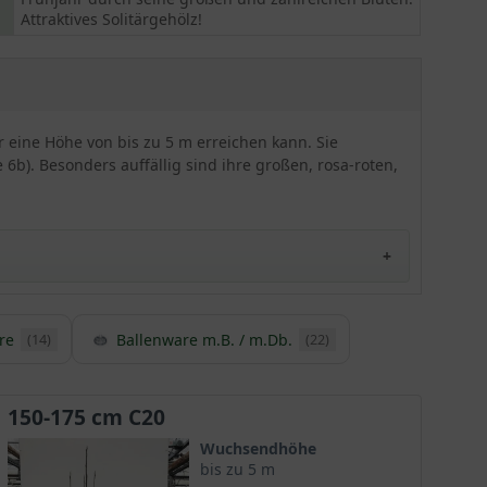
Attraktives Solitärgehölz!
 eine Höhe von bis zu 5 m erreichen kann. Sie
6b). Besonders auffällig sind ihre großen, rosa-roten,
re
Ballenware m.B. / m.Db.
(14)
(22)
derschöne Farbakzente in den Garten setzt.
 einem echten Blütentraum.
150-175 cm C20
Wuchsendhöhe
bis zu 5 m