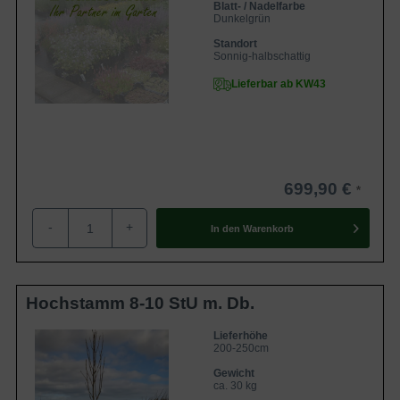
Blatt- / Nadelfarbe
Dunkelgrün
Standort
Sonnig-halbschattig
Lieferbar ab KW43
699,90 €
-
+
In den
Warenkorb
Hochstamm 8-10 StU m. Db.
Lieferhöhe
200-250cm
Gewicht
ca. 30 kg