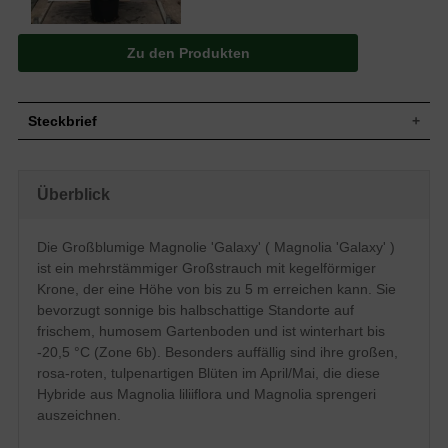
Zu den Produkten
Steckbrief
Großstrauch, meist mehrstämmig,
Wuchs
aufrechter Wuchs, kegelförmige Krone,
Überblick
bis zu 5 m hoch und ebenso breit
Wuchshöhe
bis zu 5 m
Sommergrün, verkehrt-eiförmig,
Die Großblumige Magnolie 'Galaxy' ( Magnolia 'Galaxy' )
Blatt
Oberseite dunkelgrün, Unterseite rötlich-
ist ein mehrstämmiger Großstrauch mit kegelförmiger
braun, bis zu 20 cm lang
Krone, der eine Höhe von bis zu 5 m erreichen kann. Sie
Frucht
Unbedeutend
bevorzugt sonnige bis halbschattige Standorte auf
Blüte
Rosa-rot, tulpenartig, leicht duftend
frischem, humosem Gartenboden und ist winterhart bis
Blütezeit
April / Mai
-20,5 °C (Zone 6b). Besonders auffällig sind ihre großen,
Rinde
Braun-grau
rosa-roten, tulpenartigen Blüten im April/Mai, die diese
Fleischig, sowohl oberflächlich als auch
Hybride aus Magnolia liliiflora und Magnolia sprengeri
Wurzeln
tiefgehend
auszeichnen.
Relativ anspruchslos, bevorzugt frischen
Boden
und humosen Gartenboden