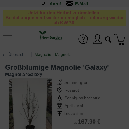
Anruf
Jetzt für den Herbst vorbestellen!
Bestellungen sind weiterhin möglich, Lieferung wieder
ab KW 38.
Übersicht
Magnolie - Magnolia
Großblumige Magnolie 'Galaxy'
Magnolia 'Galaxy'
Sommergrün
Rosarot
Sonnig-halbschattig
April - Mai
bis zu 5 m
167,90 €
ab