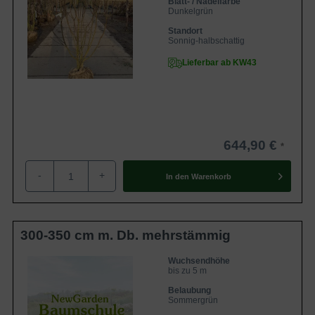
Blatt- / Nadelfarbe
Dunkelgrün
Standort
Sonnig-halbschattig
Lieferbar ab KW43
644,90 €
-
+
In den
Warenkorb
300-350 cm m. Db. mehrstämmig
Wuchsendhöhe
bis zu 5 m
Belaubung
Sommergrün