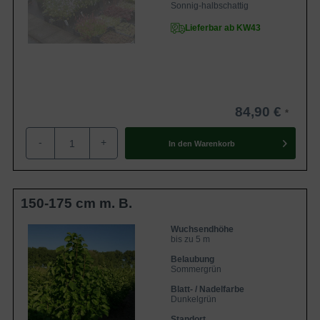
Sonnig-halbschattig
Lieferbar ab KW43
84,90 €
-
+
In den
Warenkorb
150-175 cm m. B.
Wuchsendhöhe
bis zu 5 m
Belaubung
Sommergrün
Blatt- / Nadelfarbe
Dunkelgrün
Standort