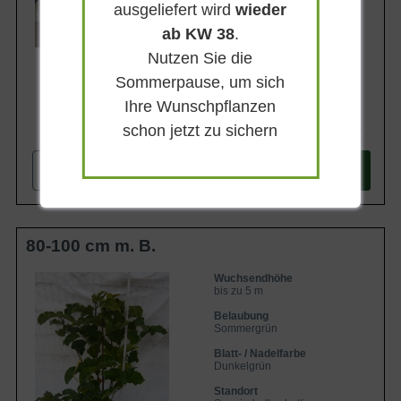
ausgeliefert wird
wieder
Lieferbar
ab KW 38
.
Nutzen Sie die
Sommerpause, um sich
Ihre Wunschpflanzen
schon jetzt zu sichern
187,90 €
-
+
In den
Warenkorb
80-100 cm m. B.
Wuchsendhöhe
bis zu 5 m
Belaubung
Sommergrün
Blatt- / Nadelfarbe
Dunkelgrün
Standort