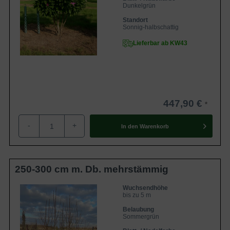
Dunkelgrün
Standort
Sonnig-halbschattig
Lieferbar ab KW43
447,90 €
-
+
In den
Warenkorb
250-300 cm m. Db. mehrstämmig
Wuchsendhöhe
bis zu 5 m
Belaubung
Sommergrün