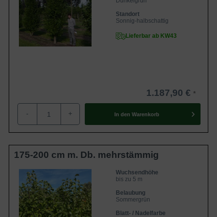
Dunkelgrün
Standort
Sonnig-halbschattig
Lieferbar ab KW43
1.187,90 €
-
+
In den
Warenkorb
175-200 cm m. Db. mehrstämmig
Wuchsendhöhe
bis zu 5 m
Belaubung
Sommergrün
Blatt- / Nadelfarbe