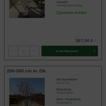
Standort
Sonnig-halbschattig
Lieferbar ab KW43
367,90 €
-
+
In den
Warenkorb
250-300 cm m. Db.
Wuchsendhöhe
bis zu 5 m
Belaubung
Sommergrün
Blatt- / Nadelfarbe
Dunkelgrün