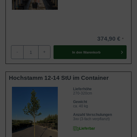
374,90 €
-
+
In den
Warenkorb
Hochstamm 12-14 StU im Container
Lieferhöhe
270-320cm
Gewicht
ca. 40 kg
Anzahl Verschulungen
3xv (3-fach verpflanzt)
Lieferbar