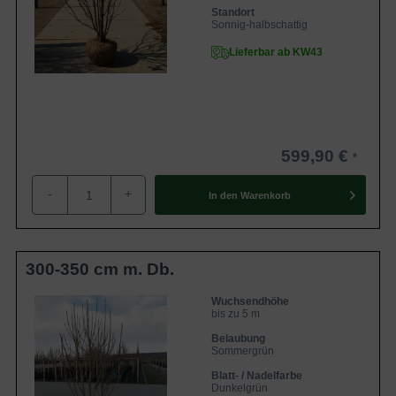
Standort
Sonnig-halbschattig
Lieferbar ab KW43
599,90 €
-
+
In den
Warenkorb
300-350 cm m. Db.
Wuchsendhöhe
bis zu 5 m
Belaubung
Sommergrün
Blatt- / Nadelfarbe
Dunkelgrün