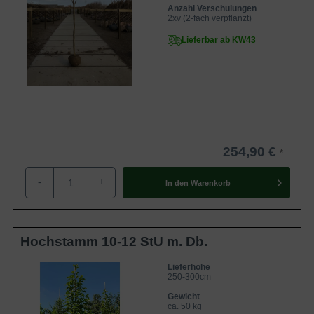
Anzahl Verschulungen
2xv (2-fach verpflanzt)
Lieferbar ab KW43
254,90 €
-
+
In den
Warenkorb
Hochstamm 10-12 StU m. Db.
Lieferhöhe
250-300cm
Gewicht
ca. 50 kg