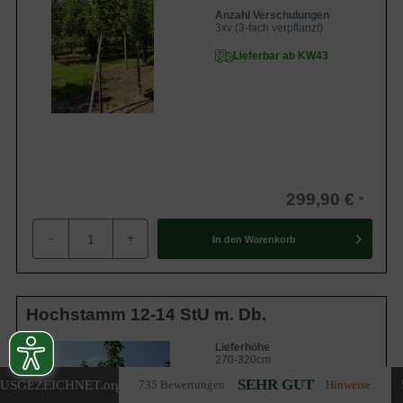
Anzahl Verschulungen
3xv (3-fach verpflanzt)
Lieferbar ab KW43
299,90 €
-
+
In den
Warenkorb
Hochstamm 12-14 StU m. Db.
Lieferhöhe
270-320cm
SEHR GUT
USGEZEICHNET
.org
735 Bewertungen
Hinweise
Gewicht
ca. 50 kg