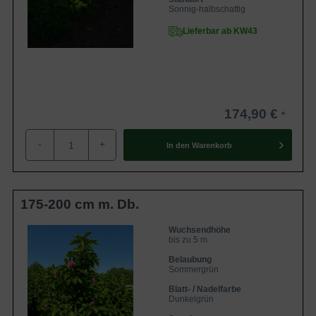
Sonnig-halbschattig
Lieferbar ab KW43
174,90 €
-
+
In den
Warenkorb
175-200 cm m. Db.
Wuchsendhöhe
bis zu 5 m
Belaubung
Sommergrün
Blatt- / Nadelfarbe
Dunkelgrün