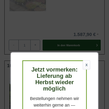
1.587,90 €
-
+
In den
Warenkorb
100 cm Stamm C20
X
Jetzt vormerken:
Lieferung ab
Kronengröße
30-40 cm
Herbst wieder
Belaubung
möglich
Sommergrün
Blatt- / Nadelfarbe
Bestellungen nehmen wir
Dunkelgrün
weiterhin gerne an —
Standort
Sonnig-halbschattig