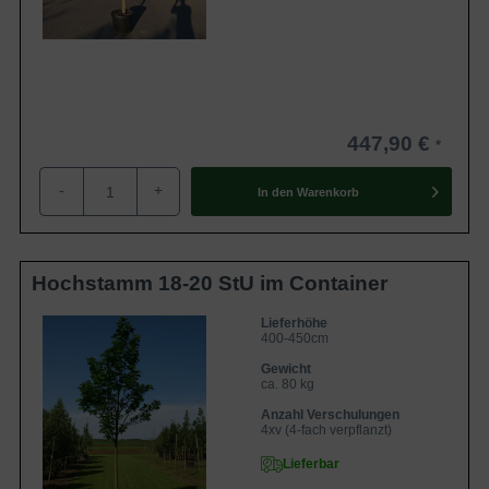
447,90 €
-
+
In den
Warenkorb
Hochstamm 18-20 StU im Container
Lieferhöhe
400-450cm
Gewicht
ca. 80 kg
Anzahl Verschulungen
4xv (4-fach verpflanzt)
Lieferbar