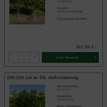
Dunkelgrün
Standort
Sonnig-halbschattig
Lieferbar ab KW43
367,90 €
-
+
In den
Warenkorb
200-250 cm m. Db. mehrstämmig
Wuchsendhöhe
bis zu 5 m
Belaubung
Sommergrün
Blatt- / Nadelfarbe