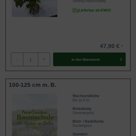
Sonnig-halbschattig
Lieferbar ab KW43
47,90 €
-
+
In den
Warenkorb
100-125 cm m. B.
Wuchsendhöhe
bis zu 5 m
Belaubung
Sommergrün
Blatt- / Nadelfarbe
Dunkelgrün
Standort