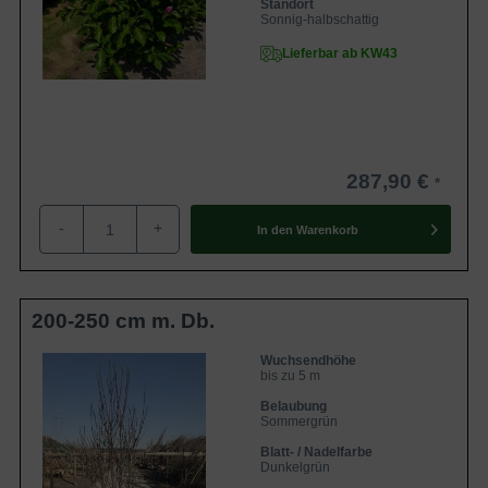
Standort
Sonnig-halbschattig
Lieferbar ab KW43
287,90 €
-
+
In den
Warenkorb
200-250 cm m. Db.
Wuchsendhöhe
bis zu 5 m
Belaubung
Sommergrün
Blatt- / Nadelfarbe
Dunkelgrün