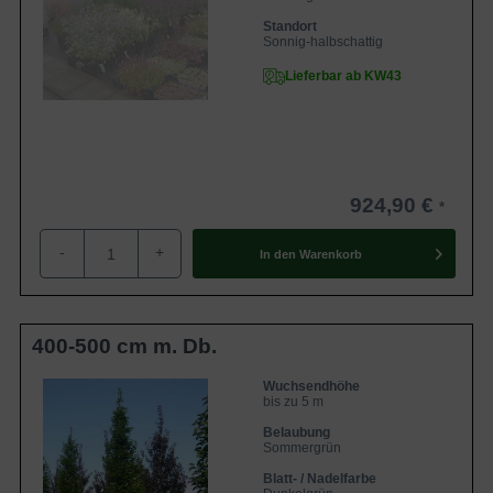
Standort
Sonnig-halbschattig
Lieferbar ab KW43
924,90 €
-
+
In den
Warenkorb
400-500 cm m. Db.
Wuchsendhöhe
bis zu 5 m
Belaubung
Sommergrün
Blatt- / Nadelfarbe