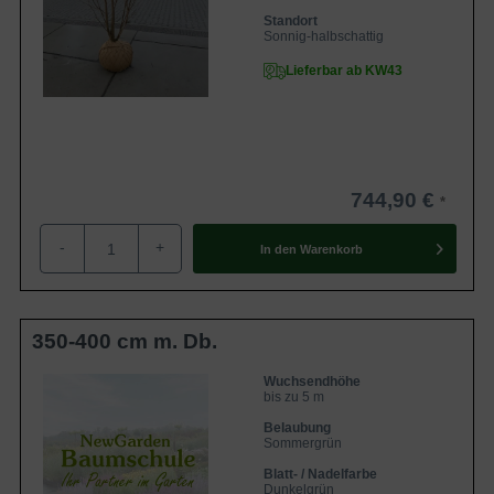
Standort
Sonnig-halbschattig
Lieferbar ab KW43
744,90 €
-
+
In den
Warenkorb
350-400 cm m. Db.
Wuchsendhöhe
bis zu 5 m
Belaubung
Sommergrün
Blatt- / Nadelfarbe
Dunkelgrün