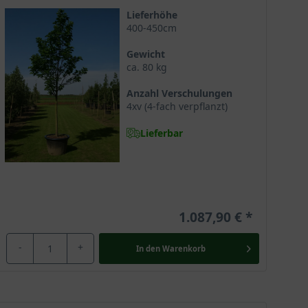
ässe und benötigt hier die Unterstützung des Gärtners.
Lieferhöhe
400-450cm
Gewicht
ca. 80 kg
ie sollte daher einen sonnigen bis absonnigen und
Anzahl Verschulungen
4xv (4-fach verpflanzt)
Lieferbar
flanzen an kalten Tagen zum Beispielmit einem
 Sie gilt dann als ganzjährige Gartenbereicherung
1.087,90 €
-
+
In den
Warenkorb
verwöhnt mit einem malerischen Wuchs und einer
 und weiß zu jeder Jahreszeit mit ihren Vorzügen zu
rt aber ebenso Parkanlagen und sollte am besten einen
te Gartenschönheit, die eine vielseitige Verwendung