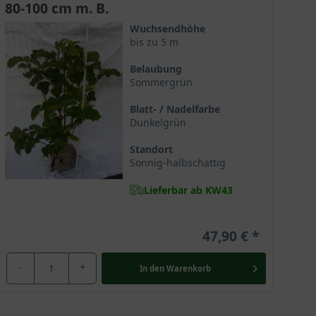
80-100 cm m. B.
Wuchsendhöhe
bis zu 5 m
Belaubung
hstofflieferant für diverse Arzneien. Die Magnolie gilt
Sommergrün
löstern kultiviert und war als Zierelement sehr
eit und Würde. Der chinesische Name “Mulan“ ist in
Blatt- / Nadelfarbe
Dunkelgrün
Standort
Sonnig-halbschattig
Lieferbar ab KW43
47,90 €
-
+
In den
Warenkorb