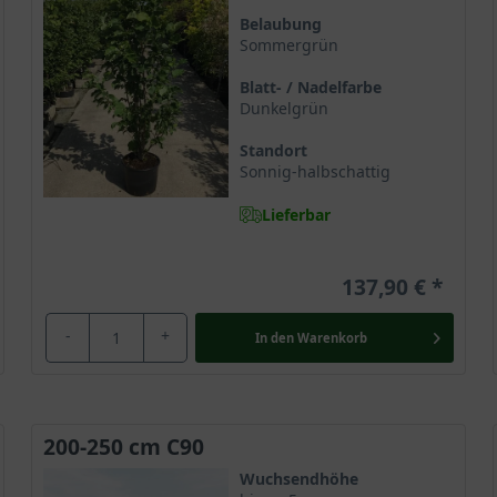
onal Arboretum in Washington selektiert und im Jahre 1980 in den 
Belaubung
Sommergrün
gnolia sprengeri entstand und erfreut vorwiegend durch ihre auff
Magnolie ’Galaxy‘ im Handel geführt. Die junge Sorte ist bisher
Blatt- / Nadelfarbe
rität und gilt als absolutes Gartenhighlight.
Dunkelgrün
Standort
rhaupt
Sonnig-halbschattig
Familie der Magnoliengewächse (Magnoliaceae). Sie gilt als ältest
Lieferbar
hkundige Gärtner erkennt die Magnolie an der Organisation ihrer F
 und glamouröse Ausstrahlung.
137,90 €
r hoch
-
+
In den
Warenkorb
ig zu einem kleinen Baum oder großen Strauch und erscheint dur
gnolie eine zunächst kegelförmige und später nahezu eiförmige Baum
Entfaltung ihrer formschönen Krone einen Platz von circa 3 bis 4 
ert traumhafte Gartenimpressionen. Gerade die Pflanzung in solit
200-250 cm C90
Gartenschönheit.
Wuchsendhöhe