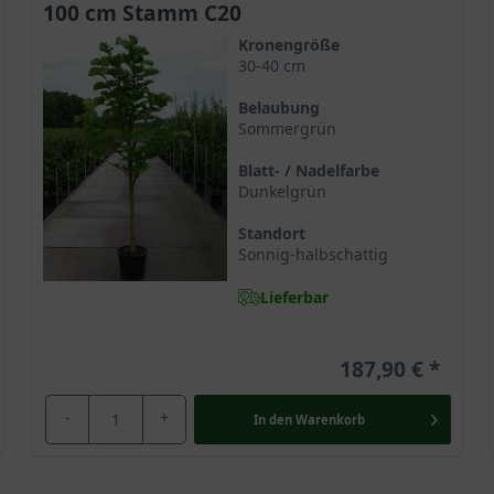
100 cm Stamm C20
Kronengröße
30-40 cm
Belaubung
t für den Garten, sondern dient zudem im Bereich der Medizin als Ro
Sommergrün
urde die Magnolie bereits im 7. Jahrhundert in buddhistischen K
s weibliche Prinzip (Yin) und repräsentiert Werte wie Anmut, Reinh
Blatt- / Nadelfarbe
Dunkelgrün
setzt Magnolie.
Standort
Sonnig-halbschattig
Lieferbar
187,90 €
-
+
In den
Warenkorb