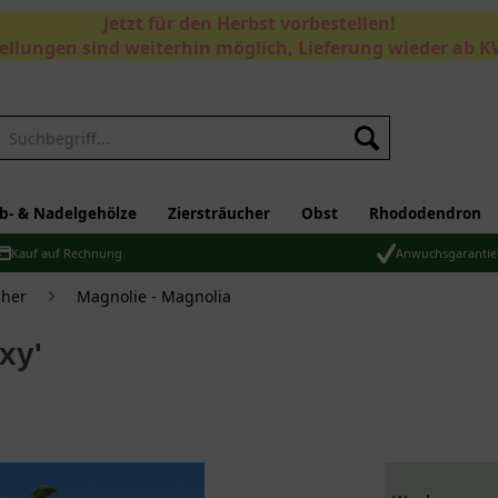
Jetzt für den Herbst vorbestellen!
ellungen sind weiterhin möglich, Lieferung wieder ab K
Suchen
b- & Nadelgehölze
Ziersträucher
Obst
Rhododendron
Kauf auf Rechnung
Anwuchsgarantie
üher
Magnolie - Magnolia
xy'