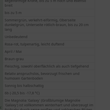
kegelförmige Krone, bis zu 5 m hoch und ebenso
breit
bis zu 5 m
Sommergrün, verkehrt-eiförmig, Oberseite
dunkelgrün, Unterseite rötlich-braun, bis zu 20 cm
lang
Unbedeutend
Rosa-rot, tulpenartig, leicht duftend
April / Mai
Braun-grau
Fleischig, sowohl oberflächlich als auch tiefgehend
Relativ anspruchslos, bevorzugt frischen und
humosen Gartenboden
Sonnig bis halbschattig
6b (-20,5 bis -17,8 °C)
Die Magnolia 'Galaxy' (Großblumige Magnolie
'Galaxy') ist vollkommen winterhart und überzeugt im
:
Frühjahr durch seine großen und zahlreichen Blüten.