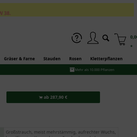
W 38.
0,0
*
Gräser & Farne
Stauden
Rosen
Kletterpflanzen
Mehr als 10.000 Pflanzen
ab 287,90 €
Großstrauch, meist mehrstämmig, aufrechter Wuchs,