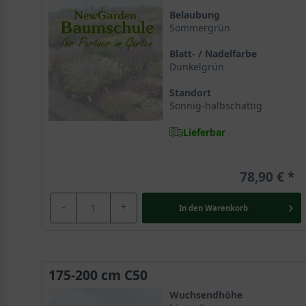
Die Magnolia ’Galaxy‘ wurde erstmals in dem U.S. Nati
Belaubung
Sommergrün
durch die Kreuzung der Magnolia lilliflora und der Ma
daher auch unter dem deutschen Synonym Großblumige 
Blatt- / Nadelfarbe
recht unbekannt, sie erfährt aber zunehmend an Popula
Dunkelgrün
Standort
Die Magnolie gehört zur ältesten Pflanzenfamilie übe
Sonnig-halbschattig
Die Züchtung ’Galaxy‘ gehört, wie
alle Magnolien
, zur 
Lieferbar
die 100 Millionen Jahre zurückzuverfolgen ist. Der fac
und verschafft jeder Pflanze ihrer Art eine exotische
78,90 €
Großblumige Magnolie ’Galaxy‘ wird 5 bis 7 Mete
-
+
In den
Warenkorb
Die Großblumige Magnolie ’Galaxy‘ wächst recht züg
malerisch. Mit einer aufrechten Linie bildet diese Ma
ungefähre Endhöhe von 5 bis 7 Metern und benötigt zur 
sie sich mit einer romantischen Ausstrahlung und lief
175-200 cm C50
sensationellen Aufritt und macht sie zu einer echten 
Wuchsendhöhe