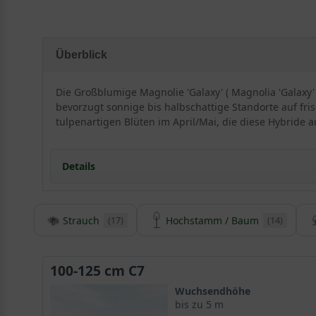
Überblick
Die Großblumige Magnolie 'Galaxy' ( Magnolia 'Galaxy'
bevorzugt sonnige bis halbschattige Standorte auf fri
tulpenartigen Blüten im April/Mai, die diese Hybride a
Details
Strauch
Hochstamm / Baum
(17)
(14)
Herkunft und Besonderheiten der Großblumigen 
Die Magnolia ’Galaxy‘ ist eine malerisch wachsende Zü
Traumhafte rosaviolette Blüten verwöhnen den Gärtne
100-125 cm C7
Wuchsendhöhe
bis zu 5 m
Junge Züchtung verbreitet sich zunehmend in Europ