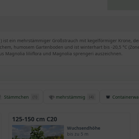
 ) ist ein mehrstämmiger Großstrauch mit kegelförmiger Krone, der
schem, humosem Gartenboden und ist winterhart bis -20,5 °C (Zone 
us Magnolia liliiflora und Magnolia sprengeri auszeichnen.
Stämmchen
mehrstämmig
Containerwa
(1)
(4)
Magnolie ’Galaxy‘
chtung, die mit einer attraktiven großen Blüte bezaubert und wun
r mit einem sensationellen Anblick und machen diese
Magnolie
zu
125-150 cm C20
Wuchsendhöhe
bis zu 5 m
a