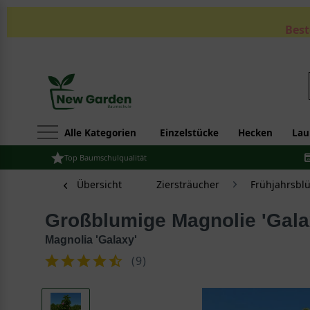
Best
Alle Kategorien
Einzelstücke
Hecken
Lau
Top Baumschulqualität
Übersicht
Ziersträucher
Frühjahrsbl
Großblumige Magnolie 'Gala
Magnolia 'Galaxy'
(
9
)