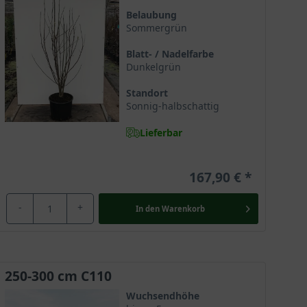
Baumschulmarkt gebracht. Sie ist eine Hybride, die
Belaubung
Sommergrün
allend große Blütenbildung. Magnolia ’Galaxy‘ wird
 wenig in unseren europäischen Gärten verbreitet und
Blatt- / Nadelfarbe
Dunkelgrün
Standort
Sonnig-halbschattig
e Pflanzenfamilie und hat eine Entwicklungsgeschichte,
Lieferbar
rüchte und Blüten, denn sie ist von einfacher Struktur
167,90 €
-
+
In den
Warenkorb
ch ihren zumeist mehrstämmigen Wuchs besonders
krone aus. Die Selektion ’Galaxy‘ erreicht eine
Metern in der Breite. Erhält sie diesen, präsentiert
ärem Stand verschafft dieser Magnolie einen
250-300 cm C110
Wuchsendhöhe