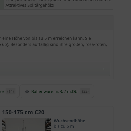
Attraktives Solitärgehölz!
 eine Höhe von bis zu 5 m erreichen kann. Sie
6b). Besonders auffällig sind ihre großen, rosa-roten,
re
Ballenware m.B. / m.Db.
(14)
(22)
derschöne Farbakzente in den Garten setzt.
 einem echten Blütentraum.
150-175 cm C20
Wuchsendhöhe
bis zu 5 m