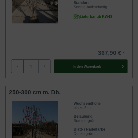
Standort
Sonnig-halbschattig
Lieferbar ab KW43
367,90 €
-
+
In den
Warenkorb
250-300 cm m. Db.
Wuchsendhöhe
bis zu 5 m
Belaubung
Sommergrün
Blatt- / Nadelfarbe
Dunkelgrün