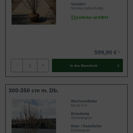
Standort
Sonnig-halbschattig
Lieferbar ab KW43
599,90 €
-
+
In den
Warenkorb
300-350 cm m. Db.
Wuchsendhöhe
bis zu 5 m
Belaubung
Sommergrün
Blatt- / Nadelfarbe
Dunkelgrün