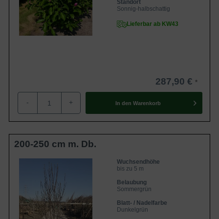
Standort
Sonnig-halbschattig
Lieferbar ab KW43
287,90 €
-
+
In den
Warenkorb
200-250 cm m. Db.
Wuchsendhöhe
bis zu 5 m
Belaubung
Sommergrün
Blatt- / Nadelfarbe
Dunkelgrün