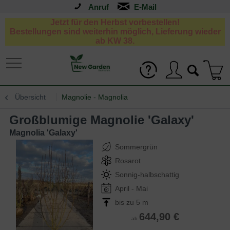
Anruf
Jetzt für den Herbst vorbestellen!
Bestellungen sind weiterhin möglich, Lieferung wieder
ab KW 38.
Übersicht
Magnolie - Magnolia
Großblumige Magnolie 'Galaxy'
Magnolia 'Galaxy'
Sommergrün
Rosarot
Sonnig-halbschattig
April - Mai
bis zu 5 m
644,90 €
ab