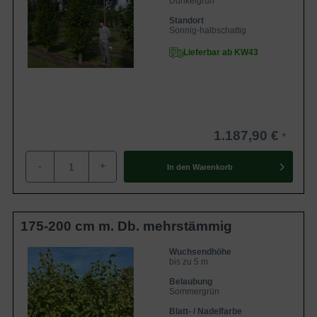
Dunkelgrün
Standort
Sonnig-halbschattig
Lieferbar ab KW43
1.187,90 €
-
+
In den
Warenkorb
175-200 cm m. Db. mehrstämmig
Wuchsendhöhe
bis zu 5 m
Belaubung
Sommergrün
Blatt- / Nadelfarbe