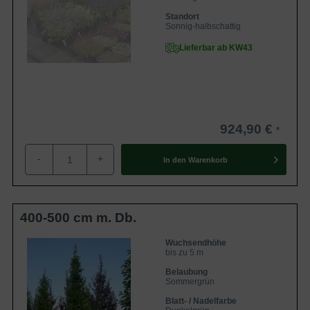
Standort
Sonnig-halbschattig
Lieferbar ab KW43
924,90 €
-
+
In den
Warenkorb
400-500 cm m. Db.
Wuchsendhöhe
bis zu 5 m
Belaubung
Sommergrün
Blatt- / Nadelfarbe