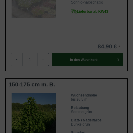
Sonnig-halbschattig
Lieferbar ab KW43
84,90 €
-
+
In den
Warenkorb
150-175 cm m. B.
Wuchsendhöhe
bis zu 5 m
Belaubung
Sommergrün
Blatt- / Nadelfarbe
Dunkelgrün
Standort