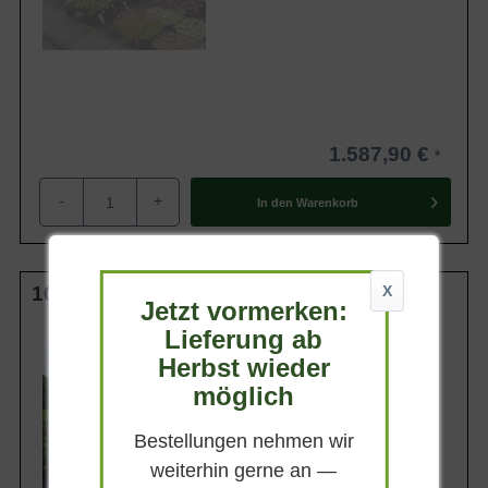
1.587,90 €
-
+
In den
Warenkorb
100 cm Stamm C20
X
Jetzt vormerken:
Lieferung ab
Kronengröße
30-40 cm
Herbst wieder
Belaubung
möglich
Sommergrün
Blatt- / Nadelfarbe
Bestellungen nehmen wir
Dunkelgrün
weiterhin gerne an —
Standort
Sonnig-halbschattig