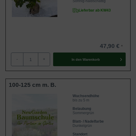
Sonnig-halbschattig
Lieferbar ab KW43
47,90 €
-
+
In den
Warenkorb
100-125 cm m. B.
Wuchsendhöhe
bis zu 5 m
Belaubung
Sommergrün
Blatt- / Nadelfarbe
Dunkelgrün
Standort