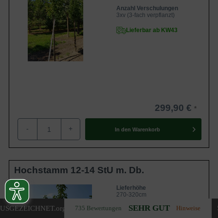
Anzahl Verschulungen
3xv (3-fach verpflanzt)
Lieferbar ab KW43
299,90 €
-
+
In den
Warenkorb
Hochstamm 12-14 StU m. Db.
Lieferhöhe
270-320cm
SEHR GUT
USGEZEICHNET
.org
735 Bewertungen
Hinweise
Gewicht
ca. 50 kg