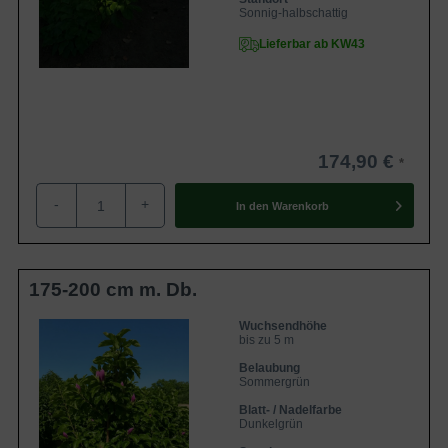
Sonnig-halbschattig
Lieferbar ab KW43
174,90 €
-
+
In den
Warenkorb
175-200 cm m. Db.
Wuchsendhöhe
bis zu 5 m
Belaubung
Sommergrün
Blatt- / Nadelfarbe
Dunkelgrün