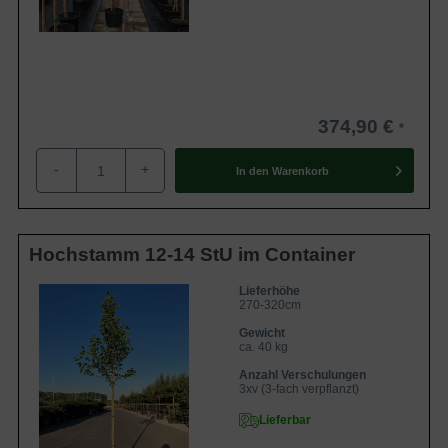
374,90 €
-
+
In den
Warenkorb
Hochstamm 12-14 StU im Container
Lieferhöhe
270-320cm
Gewicht
ca. 40 kg
Anzahl Verschulungen
3xv (3-fach verpflanzt)
Lieferbar