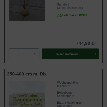
Standort
Sonnig-halbschattig
Lieferbar ab KW43
744,90 €
-
+
In den
Warenkorb
350-400 cm m. Db.
Wuchsendhöhe
bis zu 5 m
Belaubung
Sommergrün
Blatt- / Nadelfarbe
Dunkelgrün