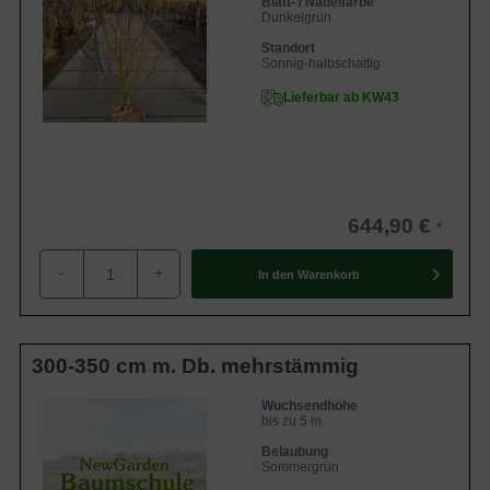
Blatt- / Nadelfarbe
Dunkelgrün
Standort
Sonnig-halbschattig
Lieferbar ab KW43
644,90 €
-
+
In den
Warenkorb
300-350 cm m. Db. mehrstämmig
Wuchsendhöhe
bis zu 5 m
Belaubung
Sommergrün