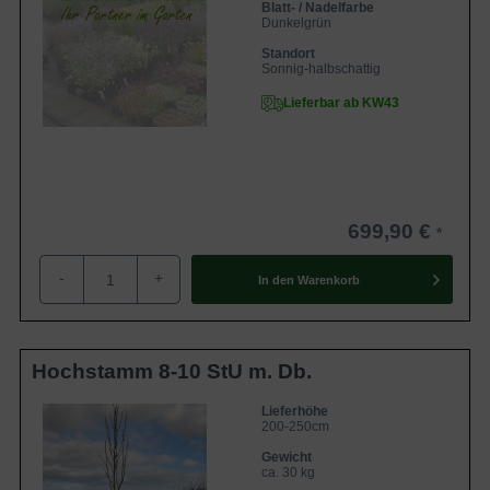
Blatt- / Nadelfarbe
Dunkelgrün
Standort
Sonnig-halbschattig
Lieferbar ab KW43
699,90 €
-
+
In den
Warenkorb
Hochstamm 8-10 StU m. Db.
Lieferhöhe
200-250cm
Gewicht
ca. 30 kg