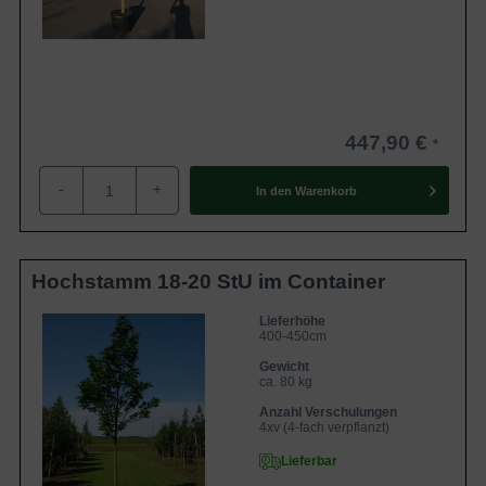
447,90 €
-
+
In den
Warenkorb
Hochstamm 18-20 StU im Container
Lieferhöhe
400-450cm
Gewicht
ca. 80 kg
Anzahl Verschulungen
4xv (4-fach verpflanzt)
Lieferbar