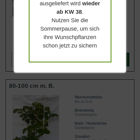
ausgeliefert wird
wieder
Lieferbar
ab KW 38
.
Nutzen Sie die
Sommerpause, um sich
Ihre Wunschpflanzen
schon jetzt zu sichern
187,90 €
-
+
In den
Warenkorb
80-100 cm m. B.
Wuchsendhöhe
bis zu 5 m
Belaubung
Sommergrün
Blatt- / Nadelfarbe
Dunkelgrün
Standort