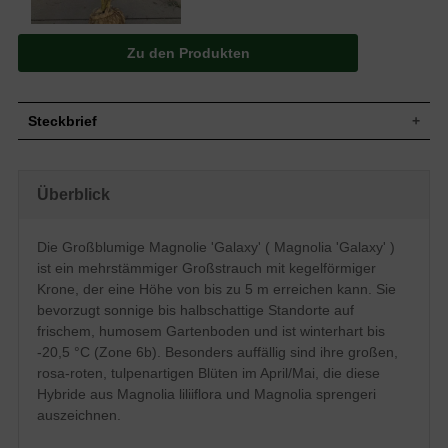
Zu den Produkten
Steckbrief
Großstrauch, meist mehrstämmig,
Wuchs
aufrechter Wuchs, kegelförmige Krone,
Überblick
bis zu 5 m hoch und ebenso breit
Wuchshöhe
bis zu 5 m
Sommergrün, verkehrt-eiförmig,
Die Großblumige Magnolie 'Galaxy' ( Magnolia 'Galaxy' )
Blatt
Oberseite dunkelgrün, Unterseite rötlich-
ist ein mehrstämmiger Großstrauch mit kegelförmiger
braun, bis zu 20 cm lang
Krone, der eine Höhe von bis zu 5 m erreichen kann. Sie
Frucht
Unbedeutend
bevorzugt sonnige bis halbschattige Standorte auf
Blüte
Rosa-rot, tulpenartig, leicht duftend
frischem, humosem Gartenboden und ist winterhart bis
Blütezeit
April / Mai
-20,5 °C (Zone 6b). Besonders auffällig sind ihre großen,
Rinde
Braun-grau
rosa-roten, tulpenartigen Blüten im April/Mai, die diese
Fleischig, sowohl oberflächlich als auch
Hybride aus Magnolia liliiflora und Magnolia sprengeri
Wurzeln
tiefgehend
auszeichnen.
Relativ anspruchslos, bevorzugt frischen
Boden
und humosen Gartenboden