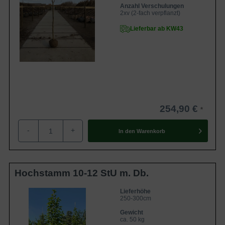
Anzahl Verschulungen
2xv (2-fach verpflanzt)
Lieferbar ab KW43
254,90 €
-
+
In den
Warenkorb
Hochstamm 10-12 StU m. Db.
Lieferhöhe
250-300cm
Gewicht
ca. 50 kg