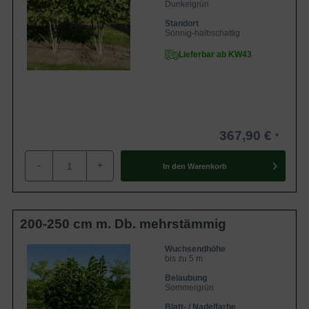
Dunkelgrün
Standort
Sonnig-halbschattig
Lieferbar ab KW43
367,90 €
-
+
In den
Warenkorb
200-250 cm m. Db. mehrstämmig
Wuchsendhöhe
bis zu 5 m
Belaubung
Sommergrün
Blatt- / Nadelfarbe