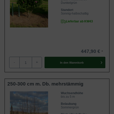
Dunkelgrün
Standort
Sonnig-halbschattig
Lieferbar ab KW43
447,90 €
-
+
In den
Warenkorb
250-300 cm m. Db. mehrstämmig
Wuchsendhöhe
bis zu 5 m
Belaubung
Sommergrün