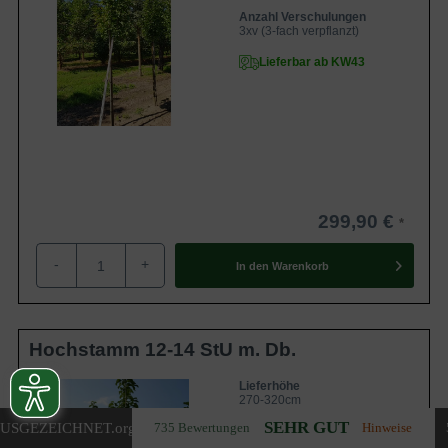
Anzahl Verschulungen
3xv (3-fach verpflanzt)
Lieferbar ab KW43
299,90 €
-
+
In den
Warenkorb
Hochstamm 12-14 StU m. Db.
Lieferhöhe
270-320cm
SEHR GUT
USGEZEICHNET
.org
735 Bewertungen
Hinweise
Gewicht
ca. 50 kg