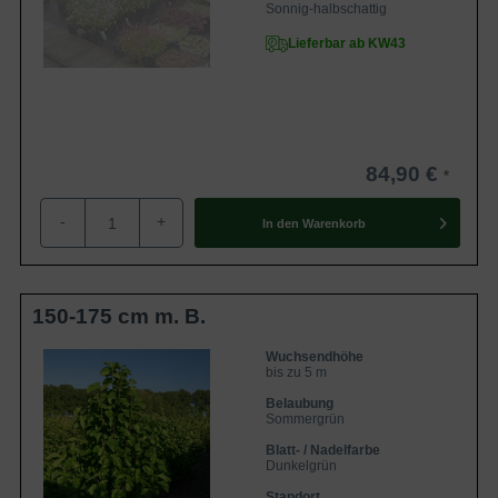
Sonnig-halbschattig
Lieferbar ab KW43
84,90 €
-
+
In den
Warenkorb
150-175 cm m. B.
Wuchsendhöhe
bis zu 5 m
Belaubung
Sommergrün
Blatt- / Nadelfarbe
Dunkelgrün
Standort