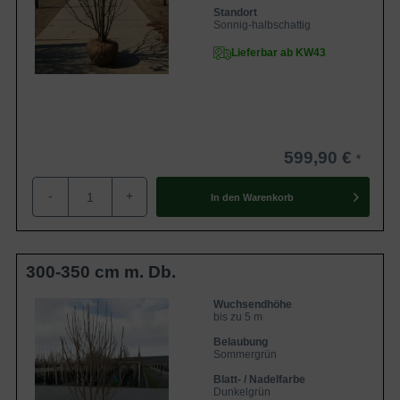
Standort
Sonnig-halbschattig
Lieferbar ab KW43
599,90 €
-
+
In den
Warenkorb
300-350 cm m. Db.
Wuchsendhöhe
bis zu 5 m
Belaubung
Sommergrün
Blatt- / Nadelfarbe
Dunkelgrün