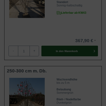
Standort
Sonnig-halbschattig
Lieferbar ab KW43
367,90 €
-
+
In den
Warenkorb
250-300 cm m. Db.
Wuchsendhöhe
bis zu 5 m
Belaubung
Sommergrün
Blatt- / Nadelfarbe
Dunkelgrün