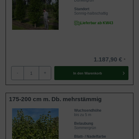
Dunkelgrün
Standort
Sonnig-halbschattig
Lieferbar ab KW43
1.187,90 €
-
+
In den
Warenkorb
175-200 cm m. Db. mehrstämmig
Wuchsendhöhe
bis zu 5 m
Belaubung
Sommergrün
Blatt- / Nadelfarbe