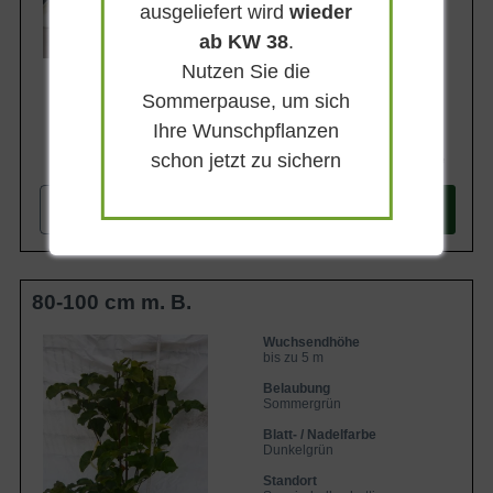
ausgeliefert wird
wieder
Lieferbar
ab KW 38
.
Nutzen Sie die
Sommerpause, um sich
Ihre Wunschpflanzen
schon jetzt zu sichern
187,90 €
-
+
In den
Warenkorb
80-100 cm m. B.
Wuchsendhöhe
bis zu 5 m
Belaubung
Sommergrün
Blatt- / Nadelfarbe
Dunkelgrün
Standort