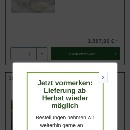
1.587,90 €
-
+
In den
Warenkorb
100 cm Stamm C20
X
Jetzt vormerken:
Lieferung ab
Kronengröße
30-40 cm
Herbst wieder
Belaubung
möglich
Sommergrün
Blatt- / Nadelfarbe
Bestellungen nehmen wir
Dunkelgrün
weiterhin gerne an —
Standort
Sonnig-halbschattig