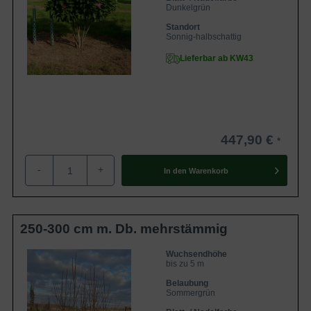
Dunkelgrün
Standort
Sonnig-halbschattig
Lieferbar ab KW43
447,90 €
-
+
In den
Warenkorb
250-300 cm m. Db. mehrstämmig
Wuchsendhöhe
bis zu 5 m
Belaubung
Sommergrün