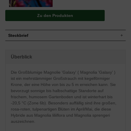
Zu den Produkten
Steckbrief
Großstrauch, meist mehrstämmig,
Wuchs
aufrechter Wuchs, kegelförmige Krone,
Überblick
bis zu 5 m hoch und ebenso breit
Wuchshöhe
bis zu 5 m
Sommergrün, verkehrt-eiförmig,
Die Großblumige Magnolie 'Galaxy' ( Magnolia 'Galaxy' )
Blatt
Oberseite dunkelgrün, Unterseite rötlich-
ist ein mehrstämmiger Großstrauch mit kegelförmiger
braun, bis zu 20 cm lang
Krone, der eine Höhe von bis zu 5 m erreichen kann. Sie
Frucht
Unbedeutend
bevorzugt sonnige bis halbschattige Standorte auf
Blüte
Rosa-rot, tulpenartig, leicht duftend
frischem, humosem Gartenboden und ist winterhart bis
Blütezeit
April / Mai
-20,5 °C (Zone 6b). Besonders auffällig sind ihre großen,
Rinde
Braun-grau
rosa-roten, tulpenartigen Blüten im April/Mai, die diese
Fleischig, sowohl oberflächlich als auch
Hybride aus Magnolia liliiflora und Magnolia sprengeri
Wurzeln
tiefgehend
auszeichnen.
Relativ anspruchslos, bevorzugt frischen
Boden
und humosen Gartenboden