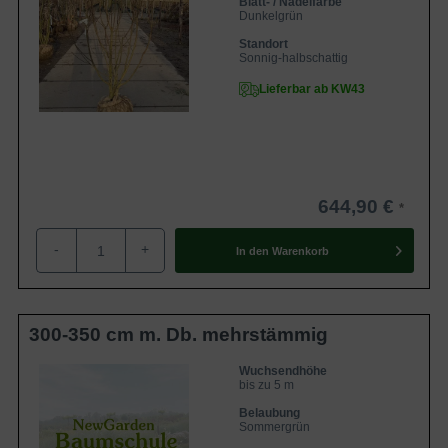
Blatt- / Nadelfarbe
Dunkelgrün
Standort
Sonnig-halbschattig
Lieferbar ab KW43
644,90 €
-
+
In den
Warenkorb
300-350 cm m. Db. mehrstämmig
Wuchsendhöhe
bis zu 5 m
Belaubung
Sommergrün