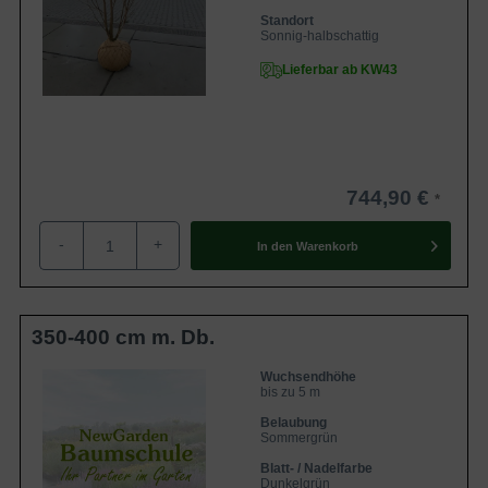
Standort
Sonnig-halbschattig
Lieferbar ab KW43
744,90 €
-
+
In den
Warenkorb
350-400 cm m. Db.
Wuchsendhöhe
bis zu 5 m
Belaubung
Sommergrün
Blatt- / Nadelfarbe
Dunkelgrün