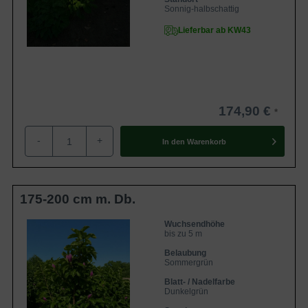
Sonnig-halbschattig
Lieferbar ab KW43
174,90 €
-
+
In den
Warenkorb
175-200 cm m. Db.
Wuchsendhöhe
bis zu 5 m
Belaubung
Sommergrün
Blatt- / Nadelfarbe
Dunkelgrün