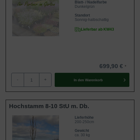
Blatt- / Nadelfarbe
Dunkelgrün
Standort
Sonnig-halbschattig
Lieferbar ab KW43
699,90 €
-
+
In den
Warenkorb
Hochstamm 8-10 StU m. Db.
Lieferhöhe
200-250cm
Gewicht
ca. 30 kg