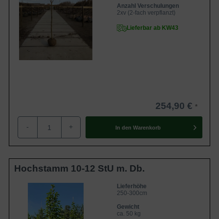
Anzahl Verschulungen
2xv (2-fach verpflanzt)
Lieferbar ab KW43
254,90 €
-
+
In den
Warenkorb
Hochstamm 10-12 StU m. Db.
Lieferhöhe
250-300cm
Gewicht
ca. 50 kg