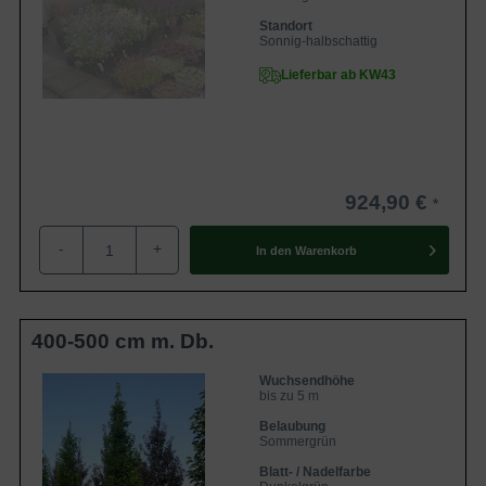
Standort
Sonnig-halbschattig
Lieferbar ab KW43
924,90 €
-
+
In den
Warenkorb
400-500 cm m. Db.
Wuchsendhöhe
bis zu 5 m
Belaubung
Sommergrün
Blatt- / Nadelfarbe