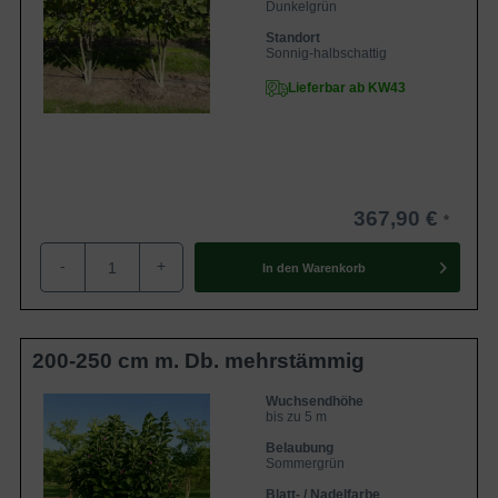
Dunkelgrün
Standort
Sonnig-halbschattig
Lieferbar ab KW43
367,90 €
-
+
In den
Warenkorb
200-250 cm m. Db. mehrstämmig
Wuchsendhöhe
bis zu 5 m
Belaubung
Sommergrün
Blatt- / Nadelfarbe