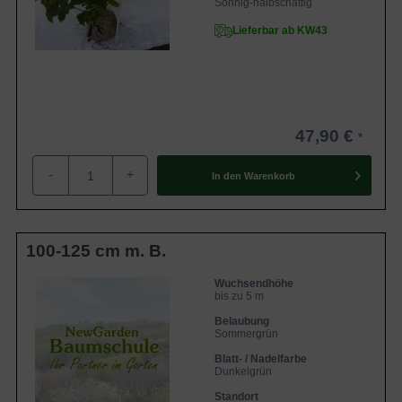
Sonnig-halbschattig
Lieferbar ab KW43
47,90 €
-
+
In den
Warenkorb
100-125 cm m. B.
Wuchsendhöhe
bis zu 5 m
Belaubung
Sommergrün
Blatt- / Nadelfarbe
Dunkelgrün
Standort