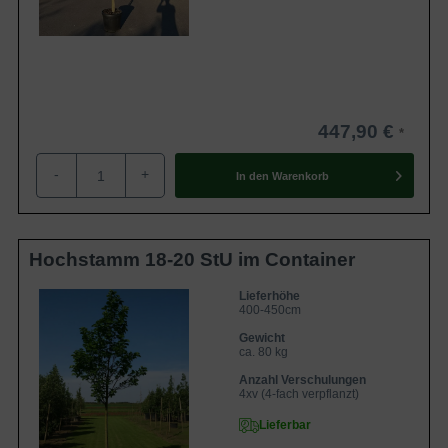
447,90 €
-
+
In den
Warenkorb
Hochstamm 18-20 StU im Container
Lieferhöhe
400-450cm
Gewicht
ca. 80 kg
Anzahl Verschulungen
4xv (4-fach verpflanzt)
Lieferbar