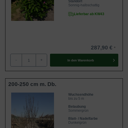
Standort
Sonnig-halbschattig
Lieferbar ab KW43
287,90 €
-
+
In den
Warenkorb
200-250 cm m. Db.
Wuchsendhöhe
bis zu 5 m
Belaubung
Sommergrün
Blatt- / Nadelfarbe
Dunkelgrün