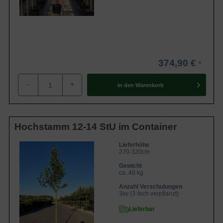
374,90 €
-
+
In den
Warenkorb
Hochstamm 12-14 StU im Container
Lieferhöhe
270-320cm
Gewicht
ca. 40 kg
Anzahl Verschulungen
3xv (3-fach verpflanzt)
Lieferbar