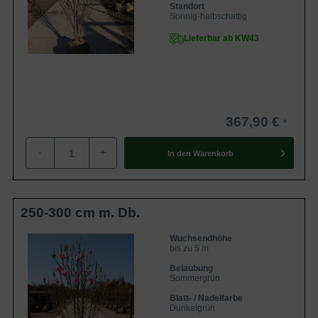
Standort
Sonnig-halbschattig
Lieferbar ab KW43
367,90 €
-
+
In den
Warenkorb
250-300 cm m. Db.
Wuchsendhöhe
bis zu 5 m
Belaubung
Sommergrün
Blatt- / Nadelfarbe
Dunkelgrün