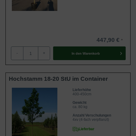
447,90 €
-
+
In den
Warenkorb
Hochstamm 18-20 StU im Container
Lieferhöhe
400-450cm
Gewicht
ca. 80 kg
Anzahl Verschulungen
4xv (4-fach verpflanzt)
Lieferbar