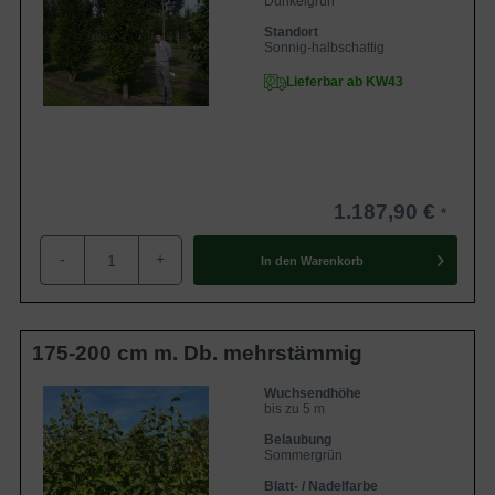
Dunkelgrün
Standort
Sonnig-halbschattig
Lieferbar ab KW43
1.187,90 €
-
+
In den
Warenkorb
175-200 cm m. Db. mehrstämmig
Wuchsendhöhe
bis zu 5 m
Belaubung
Sommergrün
Blatt- / Nadelfarbe