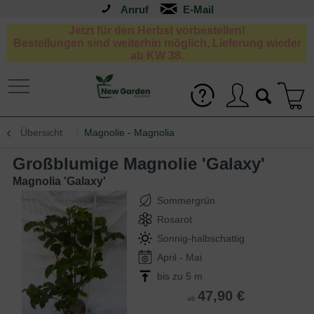
Anruf
Jetzt für den Herbst vorbestellen!
Bestellungen sind weiterhin möglich, Lieferung wieder
ab KW 38.
Übersicht
Magnolie - Magnolia
Großblumige Magnolie 'Galaxy'
Magnolia 'Galaxy'
Sommergrün
Rosarot
Sonnig-halbschattig
April - Mai
bis zu 5 m
47,90 €
ab