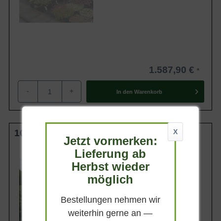
1.587,90 €
-
+
In den
Warenkorb
100 cm Stamm C20
X
Jetzt vormerken:
Lieferung ab
Kronengröße
30-40 cm
Herbst wieder
Belaubung
möglich
Sommergrün
Blatt- / Nadelfarbe
Bestellungen nehmen wir
Dunkelgrün
weiterhin gerne an —
Standort
Sonnig-halbschattig