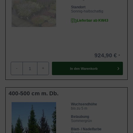
Standort
Sonnig-halbschattig
Lieferbar ab KW43
924,90 €
-
+
In den
Warenkorb
400-500 cm m. Db.
Wuchsendhöhe
bis zu 5 m
Belaubung
Sommergrün
Blatt- / Nadelfarbe