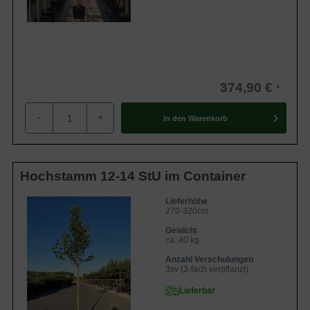
374,90 €
-
+
In den
Warenkorb
Hochstamm 12-14 StU im Container
Lieferhöhe
270-320cm
Gewicht
ca. 40 kg
Anzahl Verschulungen
3xv (3-fach verpflanzt)
Lieferbar