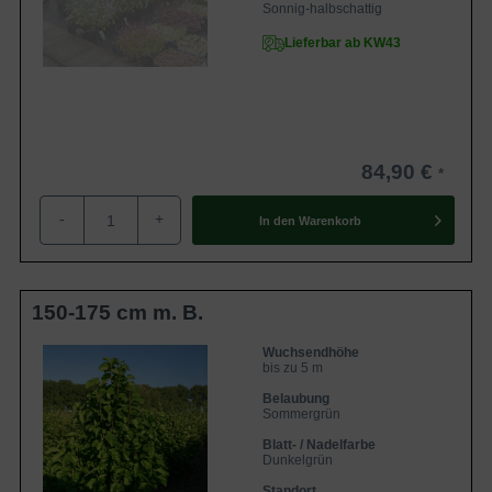
Sonnig-halbschattig
Lieferbar ab KW43
84,90 €
-
+
In den
Warenkorb
150-175 cm m. B.
Wuchsendhöhe
bis zu 5 m
Belaubung
Sommergrün
Blatt- / Nadelfarbe
Dunkelgrün
Standort