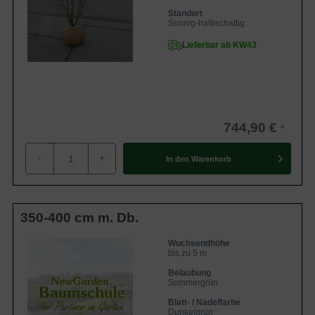
Standort
Sonnig-halbschattig
Lieferbar ab KW43
744,90 €
-
+
In den
Warenkorb
350-400 cm m. Db.
Wuchsendhöhe
bis zu 5 m
Belaubung
Sommergrün
Blatt- / Nadelfarbe
Dunkelgrün