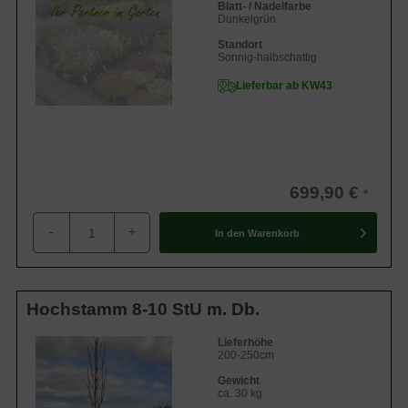
Blatt- / Nadelfarbe
Dunkelgrün
Standort
Sonnig-halbschattig
Lieferbar ab KW43
699,90 €
-
+
In den
Warenkorb
Hochstamm 8-10 StU m. Db.
Lieferhöhe
200-250cm
Gewicht
ca. 30 kg