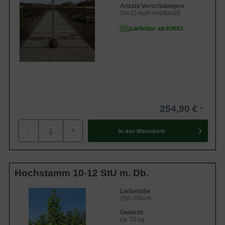
Anzahl Verschulungen
2xv (2-fach verpflanzt)
Lieferbar ab KW43
254,90 €
-
+
In den
Warenkorb
Hochstamm 10-12 StU m. Db.
Lieferhöhe
250-300cm
Gewicht
ca. 50 kg