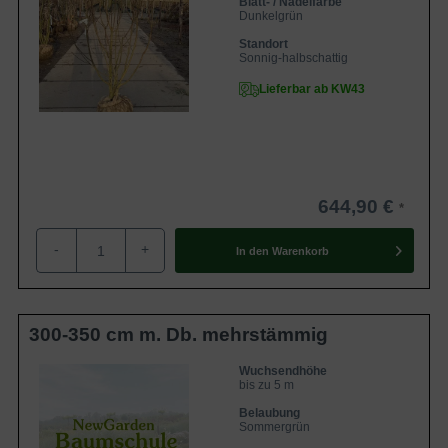
Blatt- / Nadelfarbe
Dunkelgrün
Standort
Sonnig-halbschattig
Lieferbar ab KW43
644,90 €
-
+
In den
Warenkorb
300-350 cm m. Db. mehrstämmig
Wuchsendhöhe
bis zu 5 m
Belaubung
Sommergrün