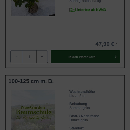
Sonnig-halbschattig
Lieferbar ab KW43
47,90 €
-
+
In den
Warenkorb
100-125 cm m. B.
Wuchsendhöhe
bis zu 5 m
Belaubung
Sommergrün
Blatt- / Nadelfarbe
Dunkelgrün
Standort