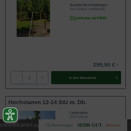
Anzahl Verschulungen
3xv (3-fach verpflanzt)
Lieferbar ab KW43
299,90 €
-
+
In den
Warenkorb
Hochstamm 12-14 StU m. Db.
Lieferhöhe
270-320cm
SEHR GUT
USGEZEICHNET
.org
735 Bewertungen
Hinweise
Gewicht
ca. 50 kg