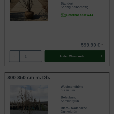
Standort
Sonnig-halbschattig
Lieferbar ab KW43
599,90 €
-
+
In den
Warenkorb
300-350 cm m. Db.
Wuchsendhöhe
bis zu 5 m
Belaubung
Sommergrün
Blatt- / Nadelfarbe
Dunkelgrün