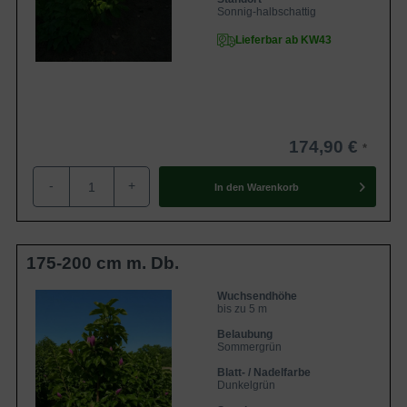
Sonnig-halbschattig
Lieferbar ab KW43
174,90 €
-
+
In den
Warenkorb
175-200 cm m. Db.
Wuchsendhöhe
bis zu 5 m
Belaubung
Sommergrün
Blatt- / Nadelfarbe
Dunkelgrün