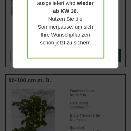
ausgeliefert wird
wieder
Lieferbar
ab KW 38
.
Nutzen Sie die
Sommerpause, um sich
Ihre Wunschpflanzen
schon jetzt zu sichern
187,90 €
-
+
In den
Warenkorb
80-100 cm m. B.
Wuchsendhöhe
bis zu 5 m
Belaubung
Sommergrün
Blatt- / Nadelfarbe
Dunkelgrün
Standort