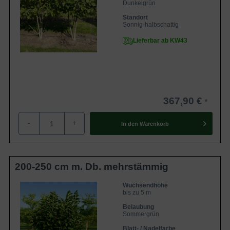
Dunkelgrün
Standort
Sonnig-halbschattig
Lieferbar ab KW43
367,90 €
-
+
In den
Warenkorb
200-250 cm m. Db. mehrstämmig
Wuchsendhöhe
bis zu 5 m
Belaubung
Sommergrün
Blatt- / Nadelfarbe