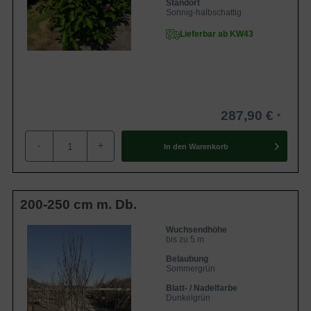
Standort
Sonnig-halbschattig
Lieferbar ab KW43
287,90 €
-
+
In den
Warenkorb
200-250 cm m. Db.
Wuchsendhöhe
bis zu 5 m
Belaubung
Sommergrün
Blatt- / Nadelfarbe
Dunkelgrün