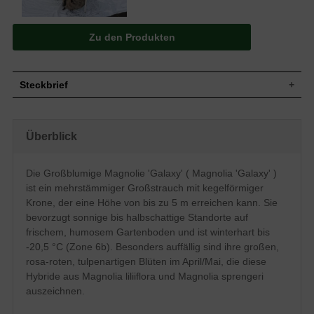
Zu den Produkten
Steckbrief
Großstrauch, meist mehrstämmig,
Wuchs
aufrechter Wuchs, kegelförmige Krone,
Überblick
bis zu 5 m hoch und ebenso breit
Wuchshöhe
bis zu 5 m
Sommergrün, verkehrt-eiförmig,
Die Großblumige Magnolie 'Galaxy' ( Magnolia 'Galaxy' )
Blatt
Oberseite dunkelgrün, Unterseite rötlich-
ist ein mehrstämmiger Großstrauch mit kegelförmiger
braun, bis zu 20 cm lang
Krone, der eine Höhe von bis zu 5 m erreichen kann. Sie
Frucht
Unbedeutend
bevorzugt sonnige bis halbschattige Standorte auf
Blüte
Rosa-rot, tulpenartig, leicht duftend
frischem, humosem Gartenboden und ist winterhart bis
Blütezeit
April / Mai
-20,5 °C (Zone 6b). Besonders auffällig sind ihre großen,
Rinde
Braun-grau
rosa-roten, tulpenartigen Blüten im April/Mai, die diese
Fleischig, sowohl oberflächlich als auch
Hybride aus Magnolia liliiflora und Magnolia sprengeri
Wurzeln
tiefgehend
auszeichnen.
Relativ anspruchslos, bevorzugt frischen
Boden
und humosen Gartenboden