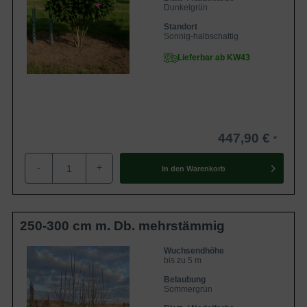
Dunkelgrün
Standort
Sonnig-halbschattig
Lieferbar ab KW43
447,90 €
-
+
In den
Warenkorb
250-300 cm m. Db. mehrstämmig
Wuchsendhöhe
bis zu 5 m
Belaubung
Sommergrün