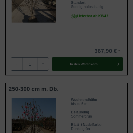
Standort
Sonnig-halbschattig
Lieferbar ab KW43
367,90 €
-
+
In den
Warenkorb
250-300 cm m. Db.
Wuchsendhöhe
bis zu 5 m
Belaubung
Sommergrün
Blatt- / Nadelfarbe
Dunkelgrün