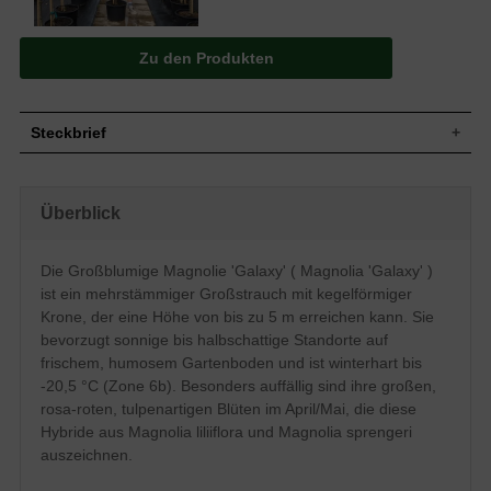
Zu den Produkten
Steckbrief
Großstrauch, meist mehrstämmig,
Wuchs
aufrechter Wuchs, kegelförmige Krone,
Überblick
bis zu 5 m hoch und ebenso breit
Wuchshöhe
bis zu 5 m
Sommergrün, verkehrt-eiförmig,
Die Großblumige Magnolie 'Galaxy' ( Magnolia 'Galaxy' )
Blatt
Oberseite dunkelgrün, Unterseite rötlich-
ist ein mehrstämmiger Großstrauch mit kegelförmiger
braun, bis zu 20 cm lang
Krone, der eine Höhe von bis zu 5 m erreichen kann. Sie
Frucht
Unbedeutend
bevorzugt sonnige bis halbschattige Standorte auf
Blüte
Rosa-rot, tulpenartig, leicht duftend
frischem, humosem Gartenboden und ist winterhart bis
Blütezeit
April / Mai
-20,5 °C (Zone 6b). Besonders auffällig sind ihre großen,
Rinde
Braun-grau
rosa-roten, tulpenartigen Blüten im April/Mai, die diese
Fleischig, sowohl oberflächlich als auch
Hybride aus Magnolia liliiflora und Magnolia sprengeri
Wurzeln
tiefgehend
auszeichnen.
Relativ anspruchslos, bevorzugt frischen
Boden
und humosen Gartenboden