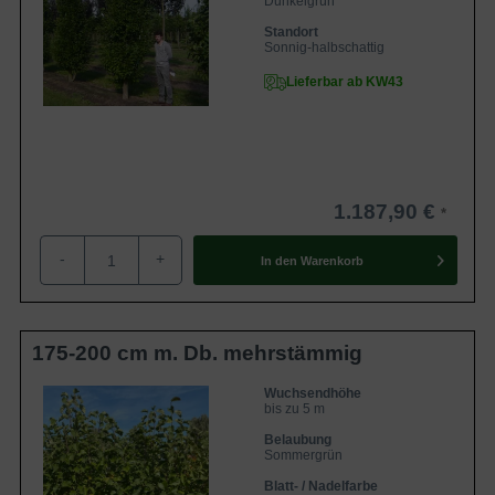
Dunkelgrün
Standort
Sonnig-halbschattig
Lieferbar ab KW43
1.187,90 €
-
+
In den
Warenkorb
175-200 cm m. Db. mehrstämmig
Wuchsendhöhe
bis zu 5 m
Belaubung
Sommergrün
Blatt- / Nadelfarbe