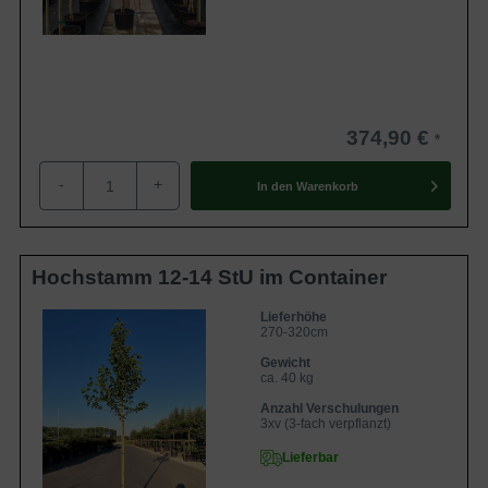
374,90 €
-
+
In den
Warenkorb
Hochstamm 12-14 StU im Container
Lieferhöhe
270-320cm
Gewicht
ca. 40 kg
Anzahl Verschulungen
3xv (3-fach verpflanzt)
Lieferbar