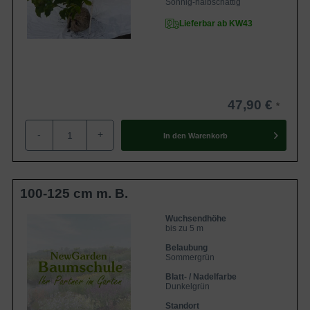
Sonnig-halbschattig
Lieferbar ab KW43
47,90 €
-
+
In den
Warenkorb
100-125 cm m. B.
Wuchsendhöhe
bis zu 5 m
Belaubung
Sommergrün
Blatt- / Nadelfarbe
Dunkelgrün
Standort