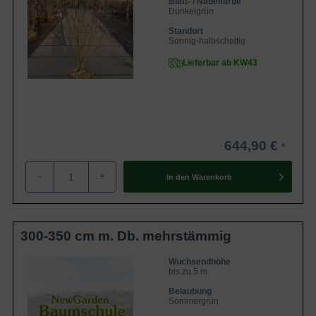
Blatt- / Nadelfarbe
Dunkelgrün
Standort
Sonnig-halbschattig
Lieferbar ab KW43
644,90 €
-
+
In den
Warenkorb
300-350 cm m. Db. mehrstämmig
Wuchsendhöhe
bis zu 5 m
Belaubung
Sommergrün