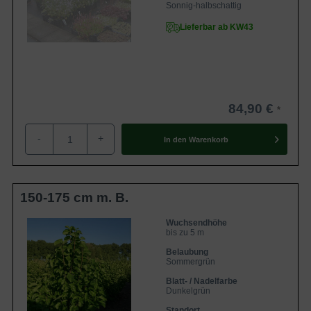
Sonnig-halbschattig
Lieferbar ab KW43
84,90 €
-
+
In den
Warenkorb
150-175 cm m. B.
Wuchsendhöhe
bis zu 5 m
Belaubung
Sommergrün
Blatt- / Nadelfarbe
Dunkelgrün
Standort