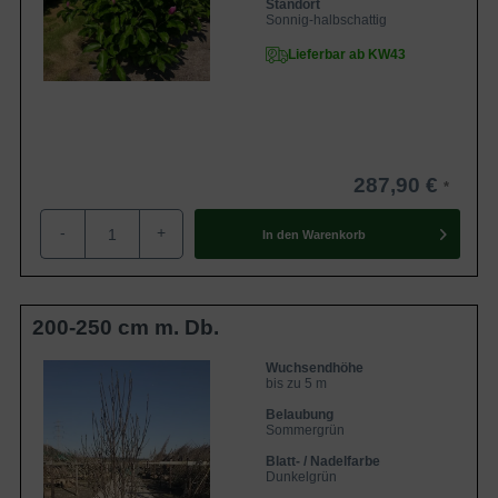
Standort
Sonnig-halbschattig
Lieferbar ab KW43
287,90 €
-
+
In den
Warenkorb
200-250 cm m. Db.
Wuchsendhöhe
bis zu 5 m
Belaubung
Sommergrün
Blatt- / Nadelfarbe
Dunkelgrün