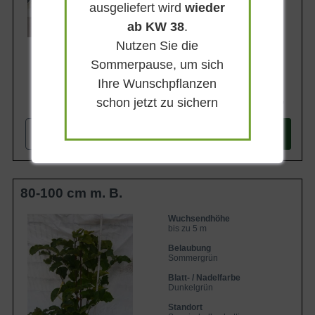
ausgeliefert wird
wieder
Lieferbar
ab KW 38
.
Nutzen Sie die
Sommerpause, um sich
Ihre Wunschpflanzen
schon jetzt zu sichern
187,90 €
-
+
In den
Warenkorb
80-100 cm m. B.
Wuchsendhöhe
bis zu 5 m
Belaubung
Sommergrün
Blatt- / Nadelfarbe
Dunkelgrün
Standort