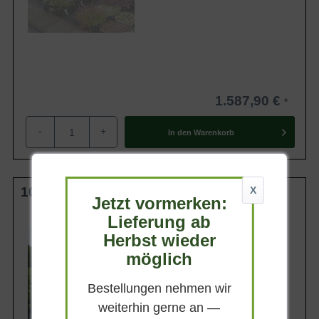
1.587,90 €
-
+
In den
Warenkorb
100 cm Stamm C20
X
Jetzt vormerken:
Lieferung ab
Kronengröße
30-40 cm
Herbst wieder
Belaubung
möglich
Sommergrün
Blatt- / Nadelfarbe
Bestellungen nehmen wir
Dunkelgrün
weiterhin gerne an —
Standort
Sonnig-halbschattig