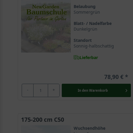
Die Magnolia ’Galaxy‘ wurde erstmals in dem U.S. Nati
Belaubung
Sommergrün
durch die Kreuzung der Magnolia lilliflora und der Ma
daher auch unter dem deutschen Synonym Großblumige 
Blatt- / Nadelfarbe
recht unbekannt, sie erfährt aber zunehmend an Popula
Dunkelgrün
Standort
Die Magnolie gehört zur ältesten Pflanzenfamilie übe
Sonnig-halbschattig
Die Züchtung ’Galaxy‘ gehört, wie
alle Magnolien
, zur 
Lieferbar
die 100 Millionen Jahre zurückzuverfolgen ist. Der fac
und verschafft jeder Pflanze ihrer Art eine exotische
78,90 €
Großblumige Magnolie ’Galaxy‘ wird 5 bis 7 Mete
-
+
In den
Warenkorb
Die Großblumige Magnolie ’Galaxy‘ wächst recht züg
malerisch. Mit einer aufrechten Linie bildet diese Ma
ungefähre Endhöhe von 5 bis 7 Metern und benötigt zur 
sie sich mit einer romantischen Ausstrahlung und lief
175-200 cm C50
sensationellen Aufritt und macht sie zu einer echten 
Wuchsendhöhe