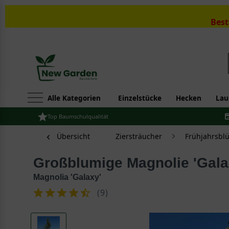
Best
Alle Kategorien
Einzelstücke
Hecken
Lau
Top Baumschulqualität
Übersicht
Ziersträucher
Frühjahrsbl
Großblumige Magnolie 'Gala
Magnolia 'Galaxy'
(
9
)