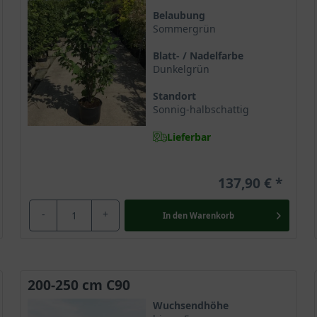
onal Arboretum in Washington selektiert und im Jahre 1980 in den 
Belaubung
Sommergrün
gnolia sprengeri entstand und erfreut vorwiegend durch ihre auff
Magnolie ’Galaxy‘ im Handel geführt. Die junge Sorte ist bisher
Blatt- / Nadelfarbe
rität und gilt als absolutes Gartenhighlight.
Dunkelgrün
Standort
rhaupt
Sonnig-halbschattig
Familie der Magnoliengewächse (Magnoliaceae). Sie gilt als ältest
Lieferbar
hkundige Gärtner erkennt die Magnolie an der Organisation ihrer F
 und glamouröse Ausstrahlung.
137,90 €
r hoch
-
+
In den
Warenkorb
ig zu einem kleinen Baum oder großen Strauch und erscheint dur
gnolie eine zunächst kegelförmige und später nahezu eiförmige Baum
Entfaltung ihrer formschönen Krone einen Platz von circa 3 bis 4 
ert traumhafte Gartenimpressionen. Gerade die Pflanzung in solit
200-250 cm C90
Gartenschönheit.
Wuchsendhöhe