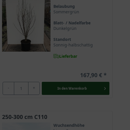
Baumschulmarkt gebracht. Sie ist eine Hybride, die
Belaubung
Sommergrün
allend große Blütenbildung. Magnolia ’Galaxy‘ wird
 wenig in unseren europäischen Gärten verbreitet und
Blatt- / Nadelfarbe
Dunkelgrün
Standort
Sonnig-halbschattig
e Pflanzenfamilie und hat eine Entwicklungsgeschichte,
Lieferbar
rüchte und Blüten, denn sie ist von einfacher Struktur
167,90 €
-
+
In den
Warenkorb
ch ihren zumeist mehrstämmigen Wuchs besonders
krone aus. Die Selektion ’Galaxy‘ erreicht eine
Metern in der Breite. Erhält sie diesen, präsentiert
ärem Stand verschafft dieser Magnolie einen
250-300 cm C110
Wuchsendhöhe