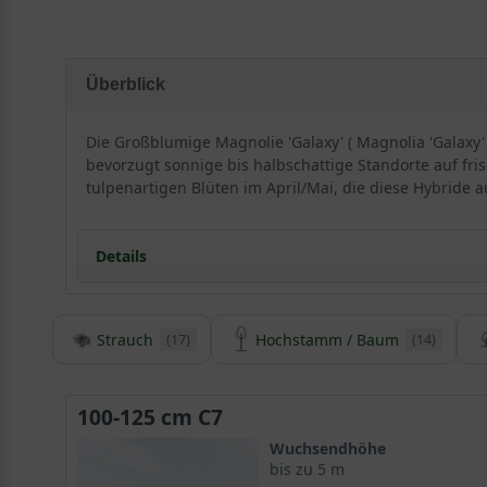
Überblick
Die Großblumige Magnolie 'Galaxy' ( Magnolia 'Galaxy'
bevorzugt sonnige bis halbschattige Standorte auf fri
tulpenartigen Blüten im April/Mai, die diese Hybride a
Details
Strauch
Hochstamm / Baum
(17)
(14)
Herkunft und Besonderheiten der Großblumigen 
Die Magnolia ’Galaxy‘ ist eine malerisch wachsende Zü
Traumhafte rosaviolette Blüten verwöhnen den Gärtne
100-125 cm C7
Wuchsendhöhe
bis zu 5 m
Junge Züchtung verbreitet sich zunehmend in Europ