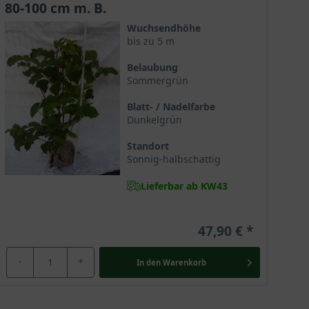
80-100 cm m. B.
Wuchsendhöhe
bis zu 5 m
Belaubung
hstofflieferant für diverse Arzneien. Die Magnolie gilt
Sommergrün
löstern kultiviert und war als Zierelement sehr
eit und Würde. Der chinesische Name “Mulan“ ist in
Blatt- / Nadelfarbe
Dunkelgrün
Standort
Sonnig-halbschattig
Lieferbar ab KW43
47,90 €
-
+
In den
Warenkorb