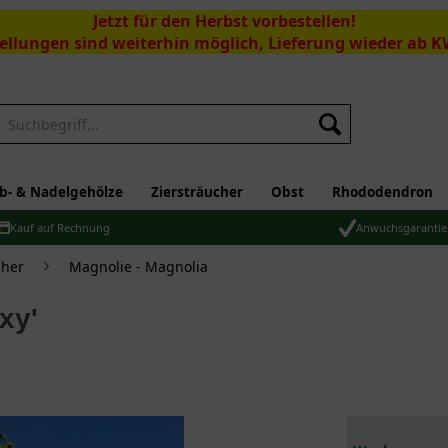
Jetzt für den Herbst vorbestellen!
ellungen sind weiterhin möglich, Lieferung wieder ab K
Suchen
b- & Nadelgehölze
Ziersträucher
Obst
Rhododendron
Kauf auf Rechnung
Anwuchsgarantie
üher
Magnolie - Magnolia
xy'