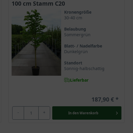
100 cm Stamm C20
Kronengröße
30-40 cm
Belaubung
t für den Garten, sondern dient zudem im Bereich der Medizin als Ro
Sommergrün
urde die Magnolie bereits im 7. Jahrhundert in buddhistischen K
s weibliche Prinzip (Yin) und repräsentiert Werte wie Anmut, Reinh
Blatt- / Nadelfarbe
Dunkelgrün
setzt Magnolie.
Standort
Sonnig-halbschattig
Lieferbar
187,90 €
-
+
In den
Warenkorb