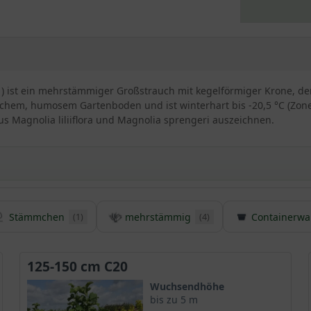
 ) ist ein mehrstämmiger Großstrauch mit kegelförmiger Krone, der
schem, humosem Gartenboden und ist winterhart bis -20,5 °C (Zone 
us Magnolia liliiflora und Magnolia sprengeri auszeichnen.
Stämmchen
mehrstämmig
Containerwa
(1)
(4)
Magnolie ’Galaxy‘
chtung, die mit einer attraktiven großen Blüte bezaubert und wun
r mit einem sensationellen Anblick und machen diese
Magnolie
zu
125-150 cm C20
Wuchsendhöhe
bis zu 5 m
a