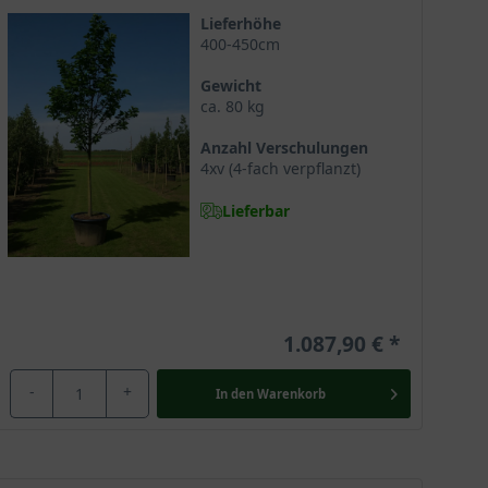
ässe und benötigt hier die Unterstützung des Gärtners.
Lieferhöhe
400-450cm
Gewicht
ca. 80 kg
ie sollte daher einen sonnigen bis absonnigen und
Anzahl Verschulungen
4xv (4-fach verpflanzt)
Lieferbar
flanzen an kalten Tagen zum Beispielmit einem
 Sie gilt dann als ganzjährige Gartenbereicherung
1.087,90 €
-
+
In den
Warenkorb
verwöhnt mit einem malerischen Wuchs und einer
 und weiß zu jeder Jahreszeit mit ihren Vorzügen zu
rt aber ebenso Parkanlagen und sollte am besten einen
te Gartenschönheit, die eine vielseitige Verwendung