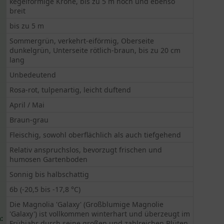
kegelförmige Krone, bis zu 5 m hoch und ebenso
breit
bis zu 5 m
Sommergrün, verkehrt-eiförmig, Oberseite
dunkelgrün, Unterseite rötlich-braun, bis zu 20 cm
lang
Unbedeutend
Rosa-rot, tulpenartig, leicht duftend
April / Mai
Braun-grau
Fleischig, sowohl oberflächlich als auch tiefgehend
Relativ anspruchslos, bevorzugt frischen und
humosen Gartenboden
Sonnig bis halbschattig
6b (-20,5 bis -17,8 °C)
Die Magnolia 'Galaxy' (Großblumige Magnolie
'Galaxy') ist vollkommen winterhart und überzeugt im
:
Frühjahr durch seine großen und zahlreichen Blüten.