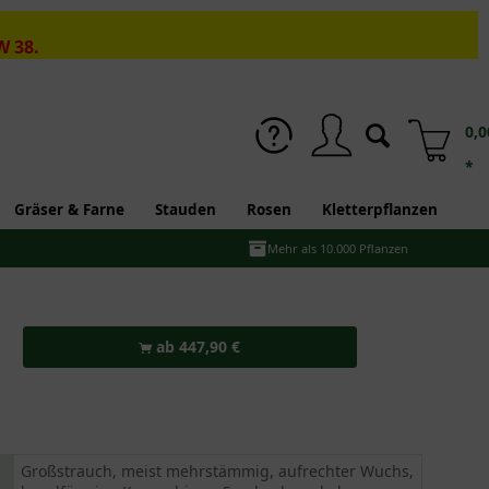
W 38.
0,0
*
Gräser & Farne
Stauden
Rosen
Kletterpflanzen
Mehr als 10.000 Pflanzen
ab 447,90 €
Großstrauch, meist mehrstämmig, aufrechter Wuchs,