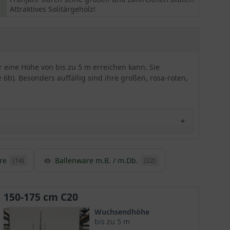
Attraktives Solitärgehölz!
 eine Höhe von bis zu 5 m erreichen kann. Sie
6b). Besonders auffällig sind ihre großen, rosa-roten,
re
Ballenware m.B. / m.Db.
(14)
(22)
derschöne Farbakzente in den Garten setzt.
 einem echten Blütentraum.
150-175 cm C20
Wuchsendhöhe
bis zu 5 m