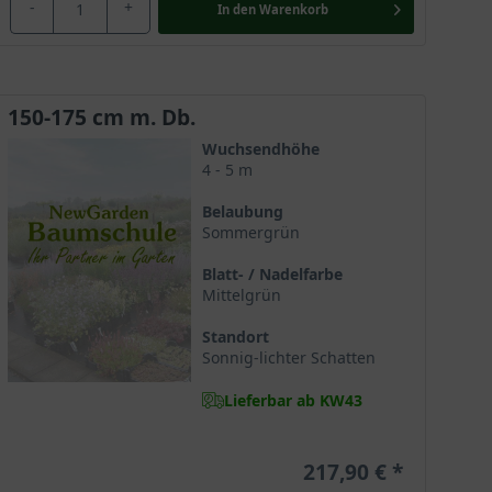
-
+
In den
Warenkorb
sammenspiel mit ihrer ausladenden und besonders
geistert. Sie sollte aufgrund ihres breiten Wuchses
et sich für die Verschönerung des eigenen Gartens
rsprüht eine romantische Ausstrahlung und gilt
150-175 cm m. Db.
Wuchsendhöhe
4 - 5 m
Belaubung
genutzt und liefern Rohstoffe zur Herstellung von
Sommergrün
en wurde die Magnolie bereits im 7. Jahrhundert in
zip (Yin) und steht für Anmut, Reinheit und Würde. Der
Blatt- / Nadelfarbe
Mittelgrün
Standort
Sonnig-lichter Schatten
Lieferbar ab KW43
217,90 €