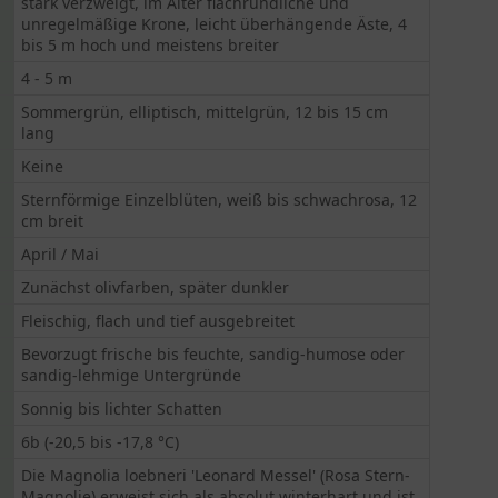
stark verzweigt, im Alter flachrundliche und
unregelmäßige Krone, leicht überhängende Äste, 4
bis 5 m hoch und meistens breiter
4 - 5 m
Sommergrün, elliptisch, mittelgrün, 12 bis 15 cm
lang
Keine
Sternförmige Einzelblüten, weiß bis schwachrosa, 12
cm breit
April / Mai
Zunächst olivfarben, später dunkler
Fleischig, flach und tief ausgebreitet
Bevorzugt frische bis feuchte, sandig-humose oder
sandig-lehmige Untergründe
Sonnig bis lichter Schatten
6b (-20,5 bis -17,8 °C)
Die Magnolia loebneri 'Leonard Messel' (Rosa Stern-
Magnolie) erweist sich als absolut winterhart und ist