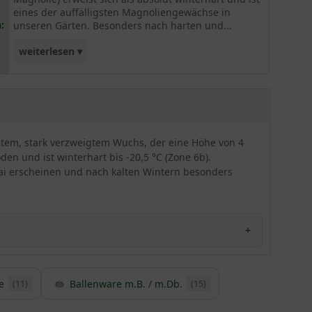
eines der auffälligsten Magnoliengewächse in
:
unseren Gärten. Besonders nach harten und...
weiterlesen ▾
kalten Wintermonaten blüht diese Sorte extrem
farbintensiv. Sie sollte auf jeden Fall als
Solitärgehölz gepflanzt werden, um voll zur
Geltung zu kommen.
chtem, stark verzweigtem Wuchs, der eine Höhe von 4
en und ist winterhart bis -20,5 °C (Zone 6b).
Mai erscheinen und nach kalten Wintern besonders
e
Ballenware m.B. / m.Db.
(11)
(15)