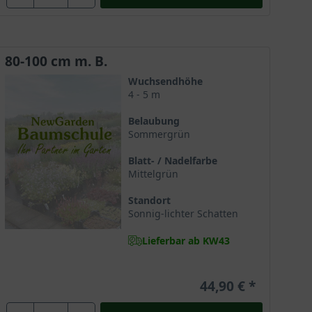
80-100 cm m. B.
en und verschafft dieser Magnolie eine große
Wuchsendhöhe
 geachtet werden sollte.
4 - 5 m
Belaubung
Sommergrün
n. Es empfiehlt sich, ihr einen geschützten Platz im
Blatt- / Nadelfarbe
öhnen.
Mittelgrün
Standort
Sonnig-lichter Schatten
0°C und eignet sich daher hervorragend für die
Lieferbar ab KW43
 Mulchung des Wurzelbereiches.
44,90 €
usstrahlung. Die zarte und doch extravagante Blüte