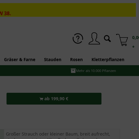
W 38.
0,0
*
Gräser & Farne
Stauden
Rosen
Kletterpflanzen
Mehr als 10.000 Pflanzen
ab 199,90 €
Großer Strauch oder kleiner Baum, breit aufrecht,