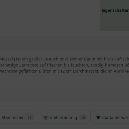
Eigenschaften
Messel') ist ein großer Strauch oder kleiner Baum mit breit aufre
tschattige Standorte auf frischen bis feuchten, sandig-humosen Böd
chwachrosa gefärbten Blüten mit 12 cm Durchmesser, die im April/
Stämmchen
mehrstämmig
Containerwar
(1)
(2)
gnolie