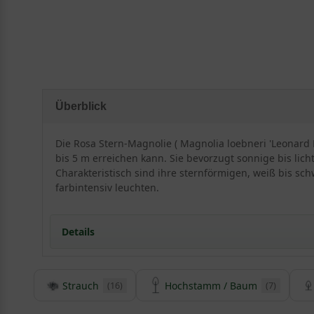
Überblick
Die Rosa Stern-Magnolie ( Magnolia loebneri 'Leonard 
bis 5 m erreichen kann. Sie bevorzugt sonnige bis lich
Charakteristisch sind ihre sternförmigen, weiß bis s
farbintensiv leuchten.
Details
Strauch
Hochstamm / Baum
(16)
(7)
Herkunft und Besonderheiten der Rosa Stern-Ma