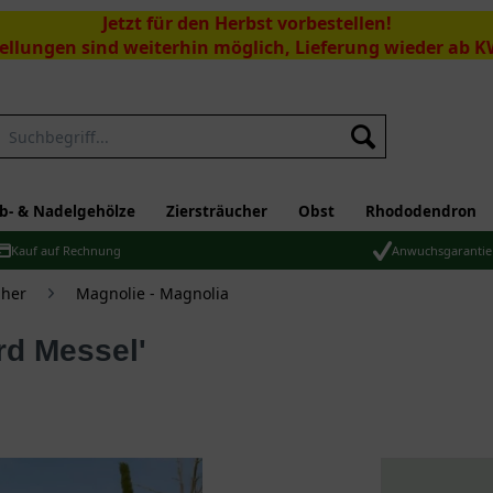
Jetzt für den Herbst vorbestellen!
ellungen sind weiterhin möglich, Lieferung wieder ab K
Suchen
b- & Nadelgehölze
Ziersträucher
Obst
Rhododendron
Kauf auf Rechnung
Anwuchsgarantie
üher
Magnolie - Magnolia
rd Messel'