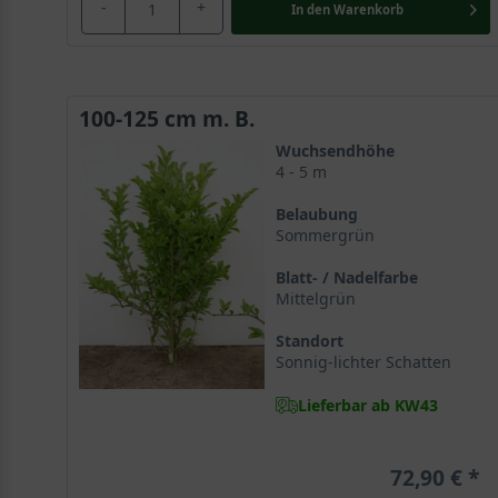
-
+
In den
Warenkorb
strahlt in einem liebreizenden Rosa und entführt de
malerischen Wuchsform bietet die Rosa Stern-Magnolie
einen freien Stand erhalten und entlohnt diesen mit i
oder ebenso, zum Beispiel inmitten einer Rasenfläche 
100-125 cm m. B.
darüber hinaus als winterhart sowie pflegeleicht.
Wuchsendhöhe
4 - 5 m
Wissenswertes zur Magnolie allgemein
Belaubung
Neben ihrer Verwendung als attraktives Ziergehölz we
Sommergrün
Arzneien. Sie werden zum Beispiel bei Verdauungspro
buddhistischen Klöstern kultiviert und als Zierelement
Blatt- / Nadelfarbe
Mittelgrün
chinesische Name “Mulan“ ist in vielen Filmen und Sag
Standort
Sonnig-lichter Schatten
Lieferbar ab KW43
72,90 €