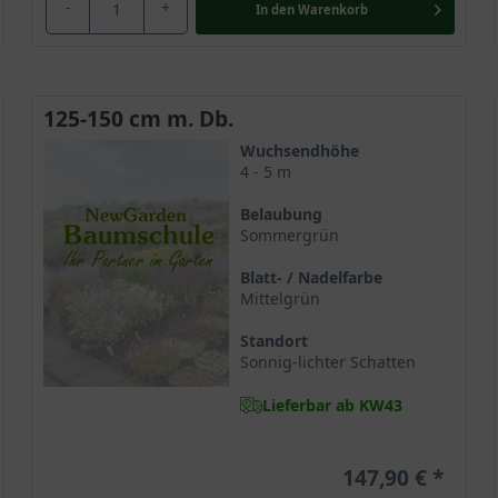
-
+
In den
Warenkorb
n Betrachter für einen kurzen Moment in eine Märchenwelt. Im Zu
 einen traumhaften Anblick, der garantiert jeden Magnolienfan be
hrem attraktiven Charme. Magnolia loeberni ’Leonard Messel‘ eign
gepflanzt, für die Gestaltung einer erholsamen Parkanlage. Sie ve
125-150 cm m. Db.
Wuchsendhöhe
4 - 5 m
Belaubung
rden einige Arten der Magnolie auch im Bereich der Naturmedizin 
Sommergrün
blemen, Entzündungen, Erkältungen und Asthma eingesetzt. In Asi
 verehrt. Sie steht dort generell als Symbol für das weibliche Prin
Blatt- / Nadelfarbe
Mittelgrün
en ein Begriff, er bedeutet übersetzt Magnolie.
Standort
Sonnig-lichter Schatten
Lieferbar ab KW43
147,90 €