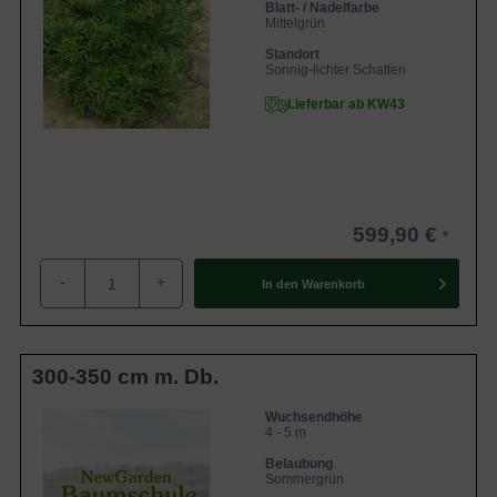
Blatt- / Nadelfarbe
Mittelgrün
Standort
Sonnig-lichter Schatten
Lieferbar ab KW43
599,90 €
-
+
In den
Warenkorb
300-350 cm m. Db.
Wuchsendhöhe
4 - 5 m
Belaubung
Sommergrün