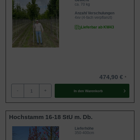
Gewicht
ca. 70 kg
Anzahl Verschulungen
4xv (4-fach verpflanzt)
Lieferbar ab KW43
474,90 €
-
+
In den
Warenkorb
Hochstamm 16-18 StU m. Db.
Lieferhöhe
350-400cm