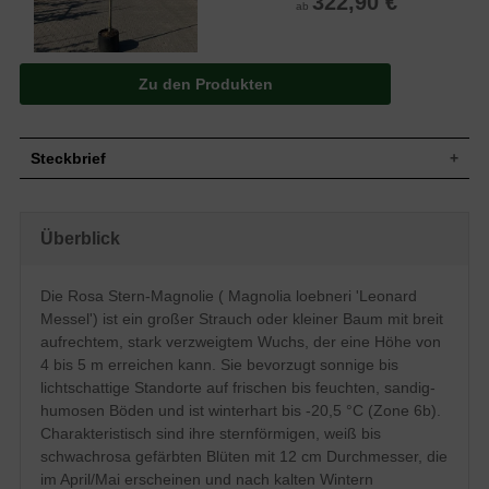
322,90 €
ab
Zu den Produkten
Steckbrief
Großer Strauch oder kleiner Baum, breit
aufrecht, stark verzweigt, im Alter
Überblick
Wuchs
flachrundliche und unregelmäßige Krone,
leicht überhängende Äste, 4 bis 5 m hoch
und meistens breiter
Die Rosa Stern-Magnolie ( Magnolia loebneri 'Leonard
Wuchshöhe
4 - 5 m
Messel') ist ein großer Strauch oder kleiner Baum mit breit
Sommergrün, elliptisch, mittelgrün, 12 bis
Blatt
15 cm lang
aufrechtem, stark verzweigtem Wuchs, der eine Höhe von
4 bis 5 m erreichen kann. Sie bevorzugt sonnige bis
Frucht
Keine
lichtschattige Standorte auf frischen bis feuchten, sandig-
Sternförmige Einzelblüten, weiß bis
Blüte
schwachrosa, 12 cm breit
humosen Böden und ist winterhart bis -20,5 °C (Zone 6b).
Charakteristisch sind ihre sternförmigen, weiß bis
Blütezeit
April / Mai
schwachrosa gefärbten Blüten mit 12 cm Durchmesser, die
Rinde
Zunächst olivfarben, später dunkler
im April/Mai erscheinen und nach kalten Wintern
Wurzeln
Fleischig, flach und tief ausgebreitet