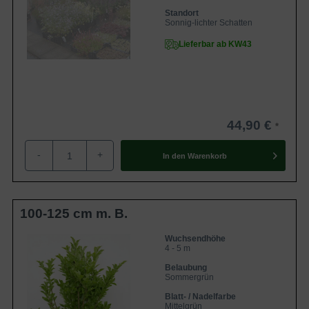
Standort
Sonnig-lichter Schatten
Lieferbar ab KW43
44,90 €
-
+
In den
Warenkorb
100-125 cm m. B.
Wuchsendhöhe
4 - 5 m
Belaubung
Sommergrün
Blatt- / Nadelfarbe
Mittelgrün