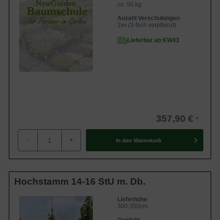
ca. 50 kg
Anzahl Verschulungen
3xv (3-fach verpflanzt)
Lieferbar ab KW43
357,90 €
-
+
In den
Warenkorb
Hochstamm 14-16 StU m. Db.
Lieferhöhe
300-350cm