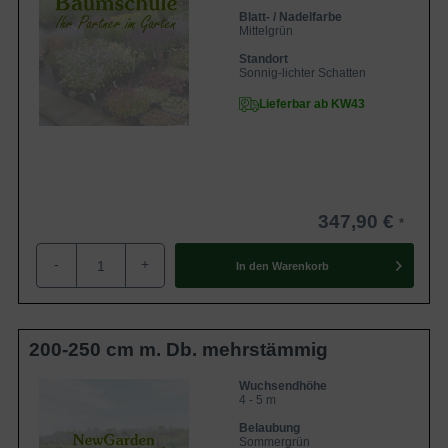
Blatt- / Nadelfarbe
Mittelgrün
Standort
Sonnig-lichter Schatten
Lieferbar ab KW43
347,90 €
-
+
In den
Warenkorb
200-250 cm m. Db. mehrstämmig
Wuchsendhöhe
4 - 5 m
Belaubung
Sommergrün