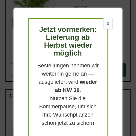
Standort
Sonnig-lichter Schatten
Lieferbar ab KW43
X
Jetzt vormerken:
Lieferung ab
Herbst wieder
möglich
72,90 €
Bestellungen nehmen wir
-
+
In den
Warenkorb
weiterhin gerne an —
ausgeliefert wird
wieder
ab KW 38
.
125-150 cm m. Db.
Nutzen Sie die
Sommerpause, um sich
Wuchsendhöhe
4 - 5 m
Ihre Wunschpflanzen
Belaubung
schon jetzt zu sichern
Sommergrün
Blatt- / Nadelfarbe