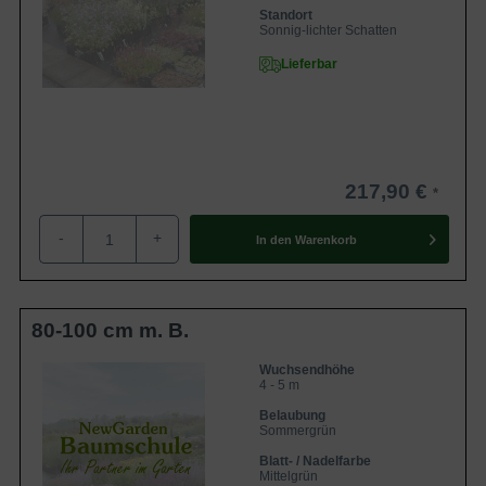
Standort
Sonnig-lichter Schatten
Lieferbar
217,90 €
-
+
In den
Warenkorb
80-100 cm m. B.
Wuchsendhöhe
4 - 5 m
Belaubung
Sommergrün
Blatt- / Nadelfarbe
Mittelgrün