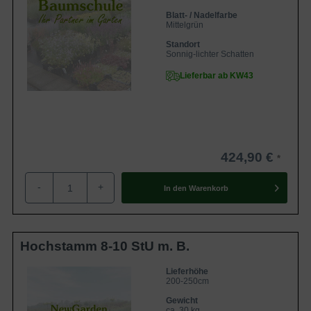
Blatt- / Nadelfarbe
Mittelgrün
Standort
Sonnig-lichter Schatten
Lieferbar ab KW43
424,90 €
-
+
In den
Warenkorb
Hochstamm 8-10 StU m. B.
Lieferhöhe
200-250cm
Gewicht
ca. 30 kg