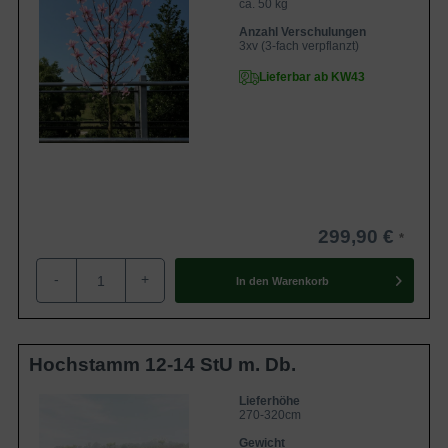
ca. 50 kg
Anzahl Verschulungen
3xv (3-fach verpflanzt)
Lieferbar ab KW43
299,90 €
-
+
In den
Warenkorb
Hochstamm 12-14 StU m. Db.
Lieferhöhe
270-320cm
Gewicht