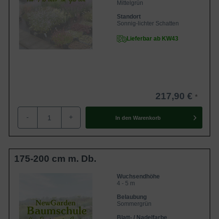
Mittelgrün
Standort
Sonnig-lichter Schatten
Lieferbar ab KW43
217,90 €
-
+
In den
Warenkorb
175-200 cm m. Db.
Wuchsendhöhe
4 - 5 m
Belaubung
Sommergrün
Blatt- / Nadelfarbe