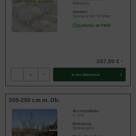
Mittelgrün
Standort
Sonnig-lichter Schatten
Lieferbar ab KW43
287,90 €
-
+
In den
Warenkorb
200-250 cm m. Db.
Wuchsendhöhe
4 - 5 m
Belaubung
Sommergrün