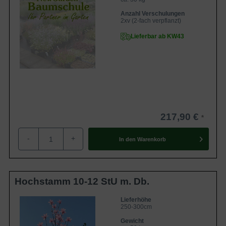
Anzahl Verschulungen
2xv (2-fach verpflanzt)
Lieferbar ab KW43
217,90 €
-
+
In den
Warenkorb
Hochstamm 10-12 StU m. Db.
Lieferhöhe
250-300cm
Gewicht