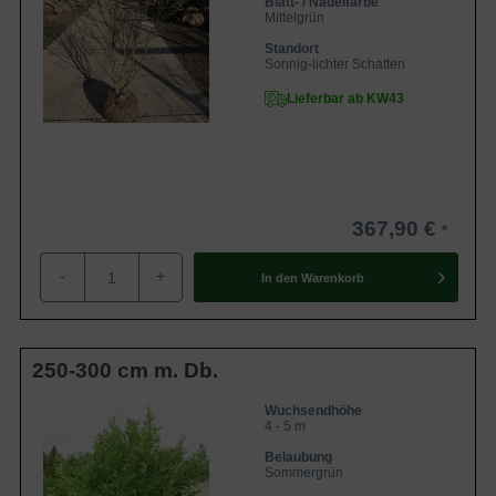
Blatt- / Nadelfarbe
Mittelgrün
Standort
Sonnig-lichter Schatten
Lieferbar ab KW43
367,90 €
-
+
In den
Warenkorb
250-300 cm m. Db.
Wuchsendhöhe
4 - 5 m
Belaubung
Sommergrün