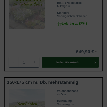
Blatt- / Nadelfarbe
Mittelgrün
Standort
Sonnig-lichter Schatten
Lieferbar ab KW43
649,90 €
-
+
In den
Warenkorb
150-175 cm m. Db. mehrstämmig
Wuchsendhöhe
4 - 5 m
Belaubung
Sommergrün