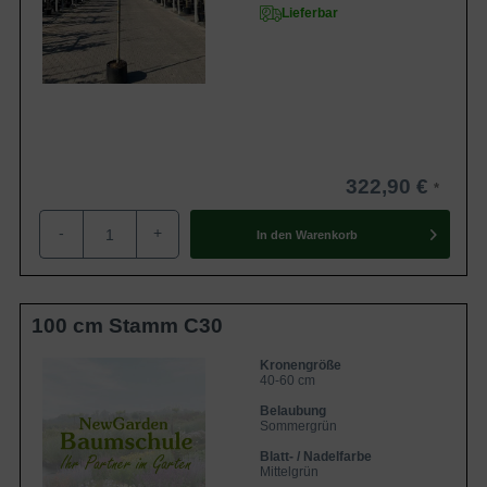
Lieferbar
322,90 €
-
+
In den
Warenkorb
100 cm Stamm C30
Kronengröße
40-60 cm
Belaubung
Sommergrün
Blatt- / Nadelfarbe
Mittelgrün