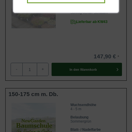
Mittelgrün
Standort
Sonnig-lichter Schatten
Lieferbar ab KW43
147,90 €
-
+
In den
Warenkorb
150-175 cm m. Db.
Wuchsendhöhe
4 - 5 m
Belaubung
Sommergrün
Blatt- / Nadelfarbe