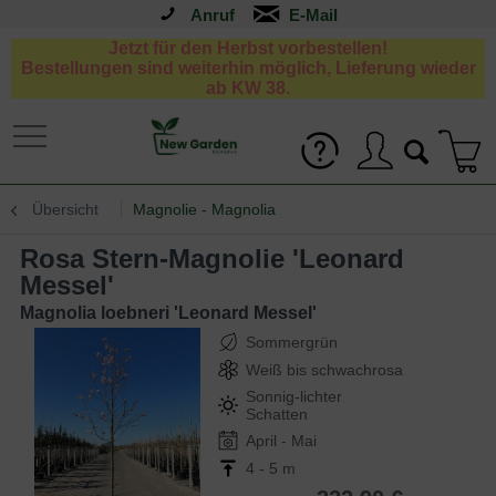
Anruf
Jetzt für den Herbst vorbestellen!
Bestellungen sind weiterhin möglich, Lieferung wieder
ab KW 38.
Übersicht
Magnolie - Magnolia
Rosa Stern-Magnolie 'Leonard
Messel'
Magnolia loebneri 'Leonard Messel'
Sommergrün
Weiß bis schwachrosa
Sonnig-lichter
Schatten
April - Mai
4 - 5 m