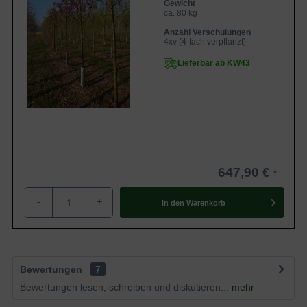
Gewicht
ca. 80 kg
Anzahl Verschulungen
4xv (4-fach verpflanzt)
Lieferbar ab KW43
647,90 €
-
+
In den
Warenkorb
Bewertungen
7
Bewertungen lesen, schreiben und diskutieren...
mehr