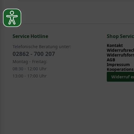
Mit ein paar kleinen Tipps und Tricks kann man Garte
Pflege- und Pflanztipps
, wo Sie zahlreiche Information
Sie suchen eine Alternative?
Pflegeanleitung zum Download an, die Sie nachstehe
In folgenden Kategorien finden Sie schöne Alternativen
Service Hotline
Ziergehölze > Frühjahrsblüher > Sonstige Frühjahrs
Shop Servi
Ziergehölze > Sommerblüher > Pfeifenstrauch - Phi
Kontakt
Telefonische Beratung unter:
Widerrufsrec
02862 - 700 207
Widerrufsfor
AGB
Montag - Freitag:
Impressum
08:30 - 12:00 Uhr
Kooperations
13:00 - 17:00 Uhr
Widerruf e