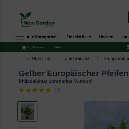
Alle Kategorien
Einzelstücke
Hecken
Lau
Top Baumschulqualität
Übersicht
Ziersträucher
Frühjahrsbl
Gelber Europäischer Pfeife
Philadelphus coronarius 'Aureus'
(
2
)