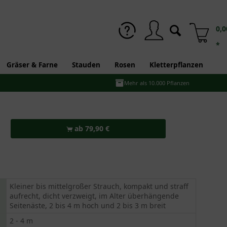
0,0
*
Gräser & Farne
Stauden
Rosen
Kletterpflanzen
Mehr als 10.000 Pflanzen
ab 79,90 €
Kleiner bis mittelgroßer Strauch, kompakt und straff
aufrecht, dicht verzweigt, im Alter überhängende
Seitenäste, 2 bis 4 m hoch und 2 bis 3 m breit
2 - 4 m