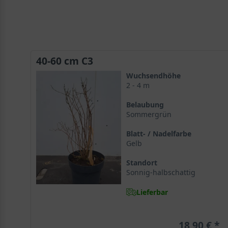
40-60 cm C3
Wuchsendhöhe
2 - 4 m
Belaubung
Sommergrün
Blatt- / Nadelfarbe
Gelb
Standort
Sonnig-halbschattig
Lieferbar
18,90 €