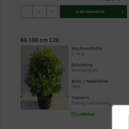
-
+
In den
Warenkorb
80-100 cm C20
Wuchsendhöhe
2 - 4 m
Belaubung
Sommergrün
Blatt- / Nadelfarbe
Gelb
Standort
Sonnig-halbschattig
Lieferbar