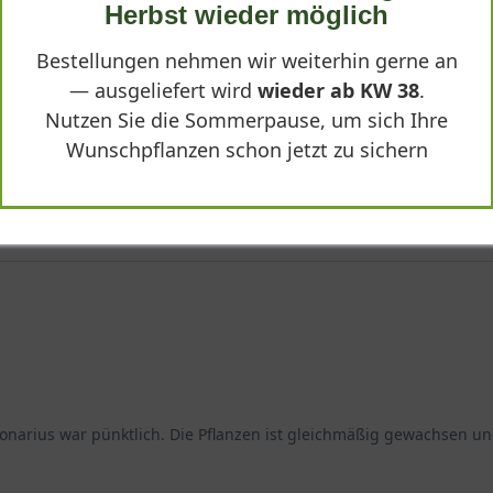
Herbst wieder möglich
79,90 €
Bestellungen nehmen wir weiterhin gerne an
-
+
In den
Warenkorb
— ausgeliefert wird
wieder ab KW 38
.
Nutzen Sie die Sommerpause, um sich Ihre
Wunschpflanzen schon jetzt zu sichern
ladelphus coronarius 'Aureus'"
ronarius war pünktlich. Die Pflanzen ist gleichmäßig gewachsen un