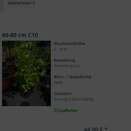
weiterlesen ▾
kaum Pflege und lässt sich als Heckenelement
oder Solitärgehölz perfekt in Szene setzen.
Absolut winterhart!
60-80 cm C10
Wuchsendhöhe
2 - 4 m
Belaubung
Sommergrün
Blatt- / Nadelfarbe
Gelb
Standort
Sonnig-halbschattig
Lieferbar
44,90 €