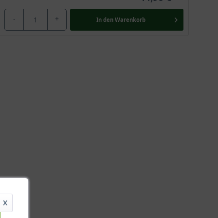
-
+
In den
Warenkorb
X