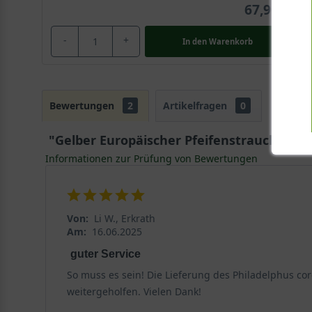
67,90 €
-
+
In den
Warenkorb
Bewertungen
2
Artikelfragen
0
"Gelber Europäischer Pfeifenstrauch / Phi
Informationen zur Prüfung von Bewertungen
Von:
Li W., Erkrath
Am:
16.06.2025
guter Service
So muss es sein! Die Lieferung des Philadelphus co
weitergeholfen. Vielen Dank!