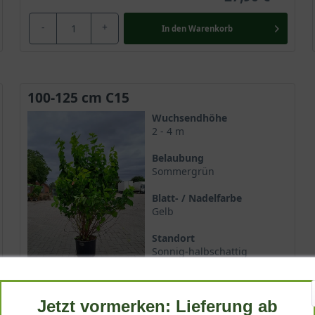
-
+
In den
Warenkorb
100-125 cm C15
Wuchsendhöhe
2 - 4 m
Belaubung
Sommergrün
Blatt- / Nadelfarbe
Gelb
Standort
Sonnig-halbschattig
Lieferbar
Jetzt vormerken: Lieferung ab