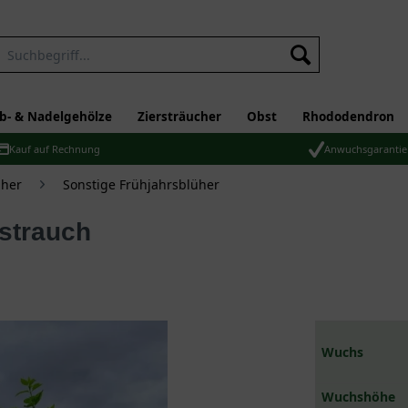
b- & Nadelgehölze
Ziersträucher
Obst
Rhododendron
Kauf auf Rechnung
Anwuchsgarantie
üher
Sonstige Frühjahrsblüher
nstrauch
Wuchs
Wuchshöhe