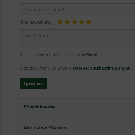
Ihre Bewertung:
Die mit einem * markierten Felder sind Pflichtfelder.
Bitte beachten Sie unsere
Datenschutzbestimmungen
.
Speichern
Pflegehinweise
Pflanz- und Pflegetipps Philadelphus coronarius
Alternative Pflanzen