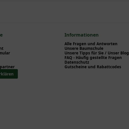
npflanzen einen optimalen Start am neuen Standort geben. Auf der
en zu Pflanzzeitpunkt, Pflege, Bewässerung etc. finden können. Al
nd herunterladen können.
 zum hier gezeigten Artikel Philadelphus coronarius 'Aureus' / Ge
blüher
ce
Informationen
ladelphus
Alle Fragen und Antworten
ht
Unsere Baumschule
mular
Unsere Tipps für Sie / Unser Blog
FAQ - Häufig gestellte Fragen
Datenschutz
partner
Gutscheine und Rabattcodes
rklären