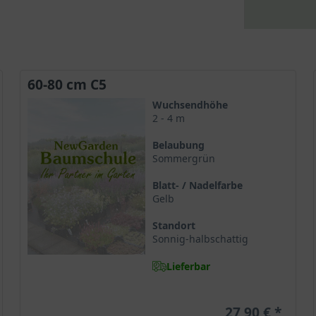
60-80 cm C5
Wuchsendhöhe
2 - 4 m
Belaubung
Sommergrün
Blatt- / Nadelfarbe
Gelb
Standort
Sonnig-halbschattig
Lieferbar
27,90 €