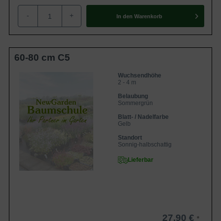
Winterhart
5a (-28,8 bis -26,1 °C)
-
+
In den
Warenkorb
Der Philadelphus coronarius 'Aureus'
(Gelber Europäischer Pfeifenstrauch
'Aureus') gehört zu den schönsten,
robustesten und duftintensivsten
Eigenschaften
Wildgehölzen in unseren heimischen
60-80 cm C5
Gärten. Er bedarf kaum Pflege und lässt
sich als Heckenelement oder
Solitärgehölz perfekt in Szene setzen.
Wuchsendhöhe
2 - 4 m
Absolut winterhart!
Belaubung
Sommergrün
Blatt- / Nadelfarbe
Gelb
Standort
Sonnig-halbschattig
Lieferbar
27,90 €