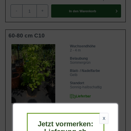
-
+
In den
Warenkorb
60-80 cm C10
Wuchsendhöhe
2 - 4 m
Belaubung
Sommergrün
Blatt- / Nadelfarbe
Gelb
Standort
Sonnig-halbschattig
Lieferbar
X
Jetzt vormerken:
44,90 €