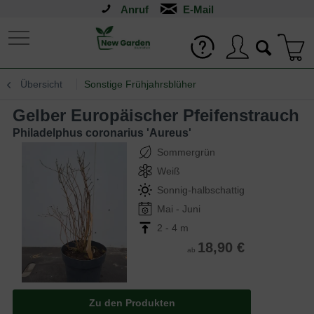
Anruf
Übersicht
Sonstige Frühjahrsblüher
Gelber Europäischer Pfeifenstrauch
Philadelphus coronarius 'Aureus'
Sommergrün
Weiß
Sonnig-halbschattig
Mai - Juni
2 - 4 m
18,90 €
ab
Zu den Produkten