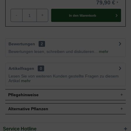
79,90 €
-
+
In den
Warenkorb
Bewertungen
2
Bewertungen lesen, schreiben und diskutieren...
mehr
Artikelfragen
0
Lesen Sie von weiteren Kunden gestellte Fragen zu diesem
Artikel
mehr
Pflegehinweise
Alternative Pflanzen
Pflanz- und Pflegetipps Philadelphus coronarius
'Aureus' / Gelber Europäischer Pfeifenstrauch
Service Hotline
Sie suchen eine Alternative?
'Aureus'