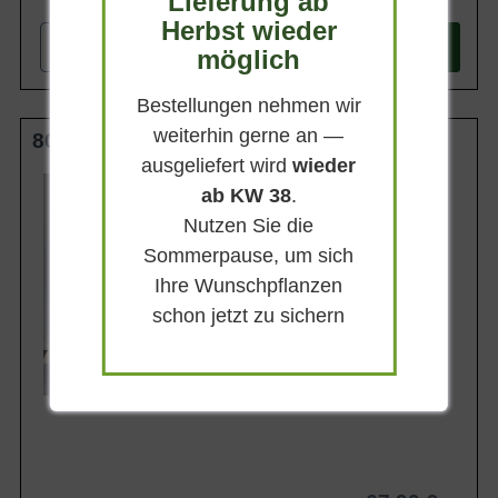
Lieferung ab
Herbst wieder
-
+
In den
Warenkorb
möglich
Bestellungen nehmen wir
weiterhin gerne an —
80-100 cm C20
ausgeliefert wird
wieder
Wuchsendhöhe
ab KW 38
.
2 - 4 m
Nutzen Sie die
Belaubung
Sommergrün
Sommerpause, um sich
Blatt- / Nadelfarbe
Ihre Wunschpflanzen
Gelb
schon jetzt zu sichern
Standort
Sonnig-halbschattig
Lieferbar