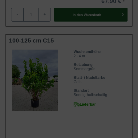
67,90 €
-
+
In den
Warenkorb
100-125 cm C15
Wuchsendhöhe
2 - 4 m
Belaubung
Sommergrün
Blatt- / Nadelfarbe
Gelb
Standort
Sonnig-halbschattig
Lieferbar