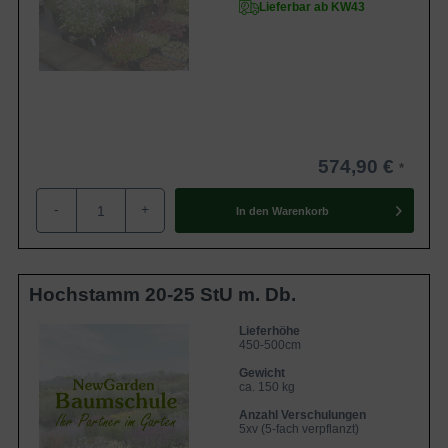
Lieferbar ab KW43
574,90 €
-
+
In den
Warenkorb
Hochstamm 20-25 StU m. Db.
Lieferhöhe
450-500cm
Gewicht
ca. 150 kg
Anzahl Verschulungen
5xv (5-fach verpflanzt)