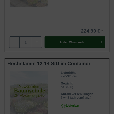
224,90 €
-
+
In den
Warenkorb
Hochstamm 12-14 StU im Container
Lieferhöhe
270-320cm
Gewicht
ca. 40 kg
Anzahl Verschulungen
3xv (3-fach verpflanzt)
Lieferbar