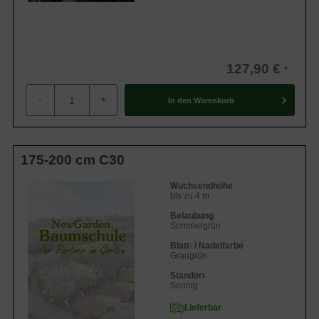
127,90 €
-
+
In den
Warenkorb
175-200 cm C30
Wuchsendhöhe
bis zu 4 m
Belaubung
Sommergrün
Blatt- / Nadelfarbe
Graugrün
Standort
Sonnig
Lieferbar