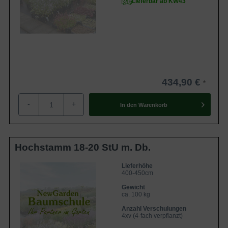
Lieferbar ab KW43
434,90 €
-
+
In den
Warenkorb
Hochstamm 18-20 StU m. Db.
Lieferhöhe
400-450cm
Gewicht
ca. 100 kg
Anzahl Verschulungen
4xv (4-fach verpflanzt)