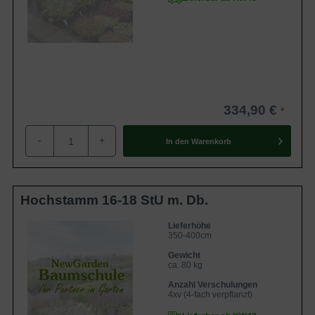
334,90 €
-
+
In den
Warenkorb
Hochstamm 16-18 StU m. Db.
Lieferhöhe
350-400cm
Gewicht
ca. 80 kg
Anzahl Verschulungen
4xv (4-fach verpflanzt)