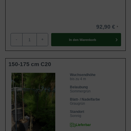
92,90 €
-
+
In den
Warenkorb
150-175 cm C20
Wuchsendhöhe
bis zu 4 m
Belaubung
Sommergrün
Blatt- / Nadelfarbe
Graugrün
Standort
Sonnig
Lieferbar