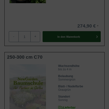
274,90 €
-
+
In den
Warenkorb
250-300 cm C70
Wuchsendhöhe
bis zu 4 m
Belaubung
Sommergrün
Blatt- / Nadelfarbe
Graugrün
Standort
Sonnig
Lieferbar