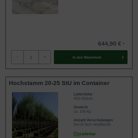
644,90 €
-
+
In den
Warenkorb
Hochstamm 20-25 StU im Container
Lieferhöhe
450-500cm
Gewicht
ca. 100 kg
Anzahl Verschulungen
5xv (5-fach verpflanzt)
Lieferbar