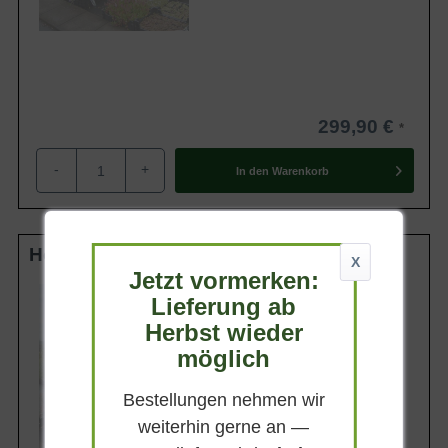
299,90 €
-
+
In den
Warenkorb
Hochstamm 14-16 StU im Container
X
Jetzt vormerken:
Lieferhöhe
Lieferung ab
300-350cm
Herbst wieder
Gewicht
ca. 50 kg
möglich
Anzahl Verschulungen
4xv (4-fach verpflanzt)
Bestellungen nehmen wir
Lieferbar
weiterhin gerne an —