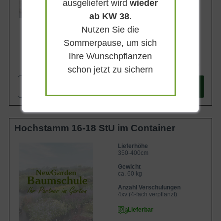
ausgeliefert wird
wieder
ab KW 38
.
Nutzen Sie die
Sommerpause, um sich
Ihre Wunschpflanzen
387,90 €
schon jetzt zu sichern
-
+
In den
Warenkorb
Hochstamm 16-18 StU im Container
Lieferhöhe
350-400cm
Gewicht
ca. 60 kg
Anzahl Verschulungen
4xv (4-fach verpflanzt)
Lieferbar