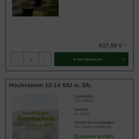
837,90 €
-
+
In den
Warenkorb
Hochstamm 12-14 StU m. Db.
Lieferhöhe
270-320cm
Gewicht
ca. 50 kg
Anzahl Verschulungen
3xv (3-fach verpflanzt)
Lieferbar ab KW43