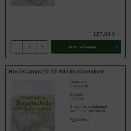
187,90 €
-
+
In den
Warenkorb
Hochstamm 10-12 StU im Container
Lieferhöhe
250-300cm
Gewicht
ca. 30 kg
Anzahl Verschulungen
3xv (3-fach verpflanzt)
Lieferbar