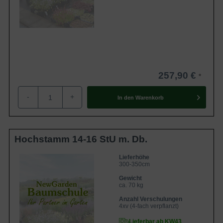
257,90 €
-
+
In den
Warenkorb
Hochstamm 14-16 StU m. Db.
Lieferhöhe
300-350cm
Gewicht
ca. 70 kg
Anzahl Verschulungen
4xv (4-fach verpflanzt)
Lieferbar ab KW43