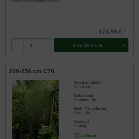
174,90 €
-
+
In den
Warenkorb
200-250 cm C70
Wuchsendhöhe
bis zu 4 m
Belaubung
Sommergrün
Blatt- / Nadelfarbe
Graugrün
Standort
Sonnig
Lieferbar