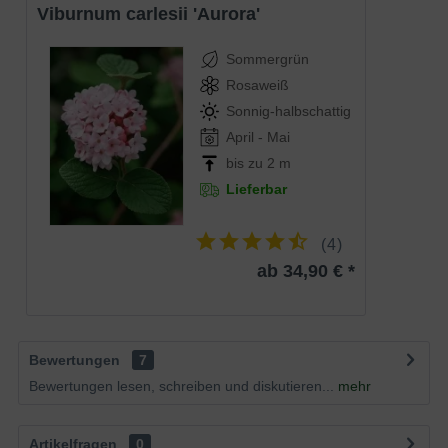
Viburnum carlesii 'Aurora'
Sommergrün
Rosaweiß
Sonnig-halbschattig
April - Mai
bis zu 2 m
Lieferbar
(
4
)
ab 34,90 € *
Bewertungen
7
Bewertungen lesen, schreiben und diskutieren...
mehr
Artikelfragen
0