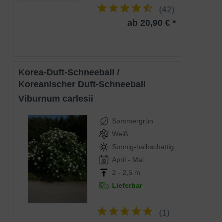
Der Viburnum tinus 'Variegatum'
(
42
)
(Buntblättriger Mittelmeer-Schneeball
ab 20,90 € *
'Variegatum') erweist sich als gut hitze-
und schnittverträglich. Dieses immergrüne
Gehölz sollte bei uns eine geschützte
Eigenschaften
Lage bekommen, so dass im Winter keine
Frostschäden entstehen. Tolles und
zahlreiches Blühverhalten, das zusätzlich
von einer ansprechenden Belaubung
Korea-Duft-Schneeball /
unterstützt wird.
Koreanischer Duft-Schneeball
Viburnum carlesii
Sommergrün
Weiß
Sonnig-halbschattig
April - Mai
2 - 2,5 m
Lieferbar
(
1
)