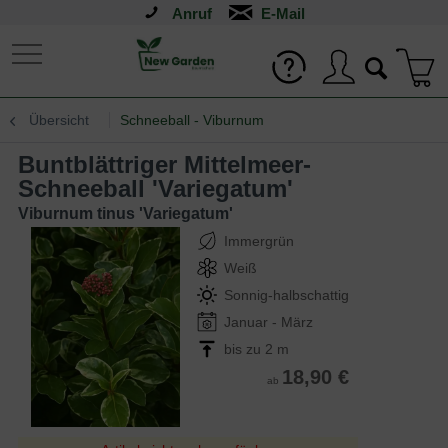
Anruf
Übersicht
Schneeball - Viburnum
Buntblättriger Mittelmeer-
Schneeball 'Variegatum'
Viburnum tinus 'Variegatum'
Immergrün
Weiß
Sonnig-halbschattig
Januar - März
bis zu 2 m
18,90 €
ab