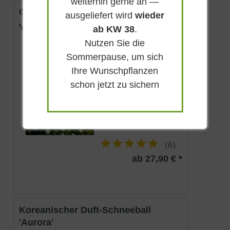
weiterhin gerne an —
Großblumiger Duft-Schneeball
ausgeliefert wird
wieder
Viburnum carlcephalum
ab KW 38
.
Nutzen Sie die
Sommergrün
Sommerpause, um sich
Weiß
Ihre Wunschpflanzen
Sonnig-halbschattig
schon jetzt zu sichern
Mai
bis zu 3 m
Lieferbar
(
6
)
ab 27,90 € *
Koreanischer Duft-Schneeball
'Aurora'