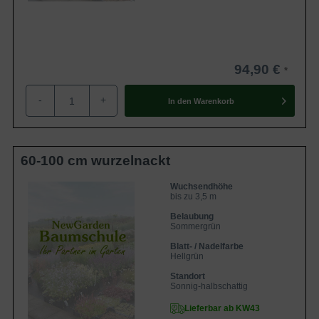
94,90 €
-
+
In den
Warenkorb
60-100 cm wurzelnackt
Wuchsendhöhe
bis zu 3,5 m
Belaubung
Sommergrün
Blatt- / Nadelfarbe
Hellgrün
Standort
Sonnig-halbschattig
Lieferbar ab KW43