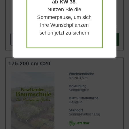
ab KW 38
.
Nutzen Sie die
Sommerpause, um sich
Ihre Wunschpflanzen
84,90 €
schon jetzt zu sichern
-
+
In den
Warenkorb
175-200 cm C20
Wuchsendhöhe
bis zu 3,5 m
Belaubung
Sommergrün
Blatt- / Nadelfarbe
Hellgrün
Standort
Sonnig-halbschattig
Lieferbar