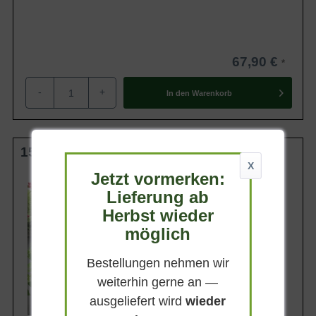
67,90 €
-
+
In den
Warenkorb
150-175 cm C20
X
Jetzt vormerken:
Wuchsendhöhe
bis zu 3,5 m
Lieferung ab
Belaubung
Herbst wieder
Sommergrün
möglich
Blatt- / Nadelfarbe
Hellgrün
Bestellungen nehmen wir
Standort
Sonnig-halbschattig
weiterhin gerne an —
Lieferbar
ausgeliefert wird
wieder