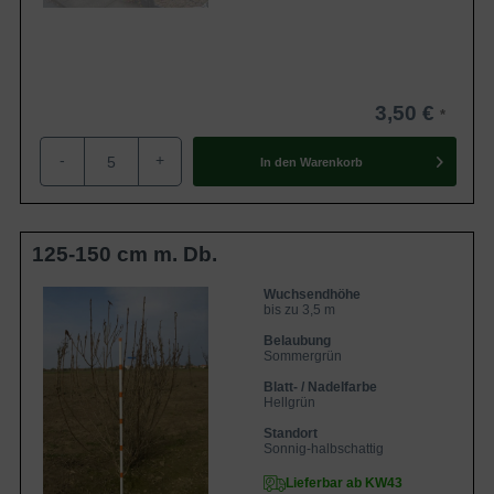
3,50 €
-
+
In den
Warenkorb
125-150 cm m. Db.
Wuchsendhöhe
bis zu 3,5 m
Belaubung
Sommergrün
Blatt- / Nadelfarbe
Hellgrün
Standort
Sonnig-halbschattig
Lieferbar ab KW43