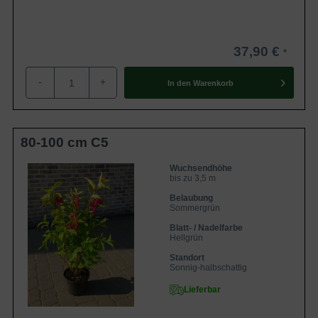
37,90 €
-
+
In den
Warenkorb
80-100 cm C5
Wuchsendhöhe
bis zu 3,5 m
Belaubung
Sommergrün
Blatt- / Nadelfarbe
Hellgrün
Standort
Sonnig-halbschattig
Lieferbar