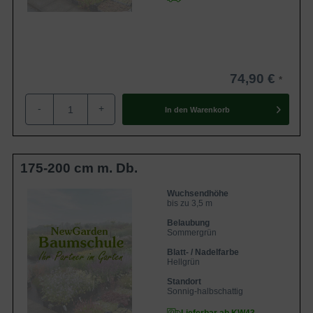
74,90 €
-
+
In den
Warenkorb
175-200 cm m. Db.
Wuchsendhöhe
bis zu 3,5 m
Belaubung
Sommergrün
Blatt- / Nadelfarbe
Hellgrün
Standort
Sonnig-halbschattig