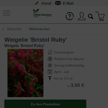
Anruf
Übersicht
Wildsträucher
Weigelie 'Bristol Ruby'
Weigela 'Bristol Ruby'
Sommergrün
Rubinrot bis blaurot
Sonnig-halbschattig
April - Juli
bis zu 3,5 m
3,50 €
ab
Zu den Produkten