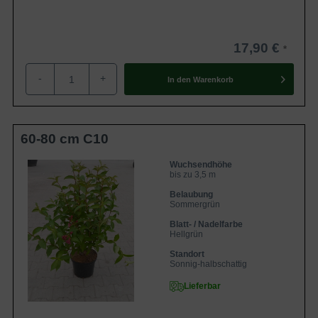
17,90 €
-
+
In den
Warenkorb
60-80 cm C10
Wuchsendhöhe
bis zu 3,5 m
Belaubung
Sommergrün
Blatt- / Nadelfarbe
Hellgrün
Standort
Sonnig-halbschattig
Lieferbar