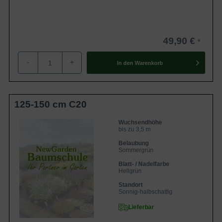
49,90 €
-
+
In den
Warenkorb
125-150 cm C20
Wuchsendhöhe
bis zu 3,5 m
Belaubung
Sommergrün
Blatt- / Nadelfarbe
Hellgrün
Standort
Sonnig-halbschattig
Lieferbar