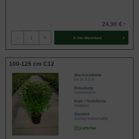
24,90 €
-
+
In den
Warenkorb
100-125 cm C12
Wuchsendhöhe
bis zu 3,5 m
Belaubung
Sommergrün
Blatt- / Nadelfarbe
Hellgrün
Standort
Sonnig-halbschattig
Lieferbar