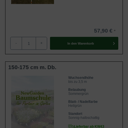
57,90 €
-
+
In den
Warenkorb
150-175 cm m. Db.
Wuchsendhöhe
bis zu 3,5 m
Belaubung
Sommergrün
Blatt- / Nadelfarbe
Hellgrün
Standort
Sonnig-halbschattig
Lieferbar ab KW43