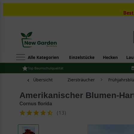
Best
Alle Kategorien
Einzelstücke
Hecken
Lau
Top Baumschulqualität
Übersicht
Ziersträucher
Frühjahrsbl
Amerikanischer Blumen-Hart
Cornus florida
(
13
)