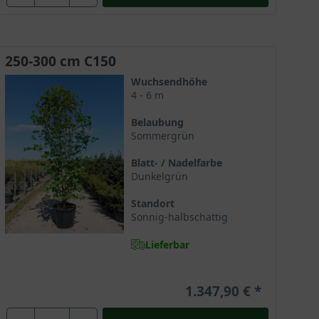
berrascht und viele neugierige Blicke auf sich zieht.
ie einzelnen Früchte haben einen Kern und stehen
250-300 cm C150
Wuchsendhöhe
4 - 6 m
Belaubung
ch lockere, sandige und humose Böden. Perfekt für ein
Sommergrün
 diese aber mit seiner sensationellen Schönheit.
Blatt- / Nadelfarbe
Dunkelgrün
Standort
n Strauch am Boden und dienen zur Stabilisierung von
Sonnig-halbschattig
n und Hanglagen gepflanzt und bezaubert zugleich
Lieferbar
1.347,90 €
hatten wird akzeptiert, begünstigt aber nicht die