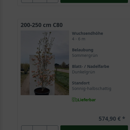
Exotische Frucht überrascht mit ungewöhnlicher
Aus der zauberhaften Blüte bildet sich im Verlaufe de
Die länglichen, orangeroten Früchte erinnern an die F
200-250 cm C80
doldenartig in Gruppen zusammen. Sie bilden einen e
Wuchsendhöhe
4 - 6 m
Der optimale Standort für den Amerikanischen B
Belaubung
An seinen Untergrund hat der Cornus florida konkrete 
Sommergrün
gutes Wachstum ist ein zudem Standort in luftfeuchter
Blatt- / Nadelfarbe
Dunkelgrün
Flachwurzler bildet viele Feinwurzeln aus
Standort
Cornus florida ist ein Flachwurzler und lässt seine W
Sonnig-halbschattig
erosionsgefährdeten Untergründen. Der Amerikanisch
Lieferbar
mit seiner dekorativen Optik.
574,90 €
Sonniger Stand begünstigt schöne Laubfärbung
Der Cornus florida bildet seine Laubfärbung am schöns