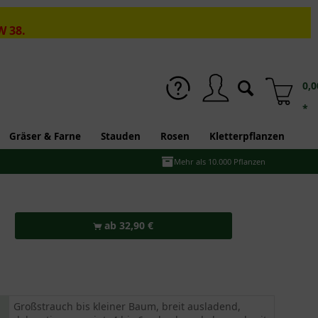
W 38.
0,0
*
Gräser & Farne
Stauden
Rosen
Kletterpflanzen
Mehr als 10.000 Pflanzen
ab 32,90 €
Großstrauch bis kleiner Baum, breit ausladend,