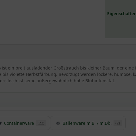
Eigenschaften
 ist ein breit ausladender Großstrauch bis kleiner Baum, der eine H
e bis violette Herbstfärbung. Bevorzugt werden lockere, humose, k
teristisch ist seine außergewöhnlich hohe Blühintensität.
Containerware
Ballenware m.B. / m.Db.
(22)
(2)
a/ Amerikanischen Blumen-Hartriegels
ynonym Amerikanischer Blumen-Hartriegel bekannt und begeistert v