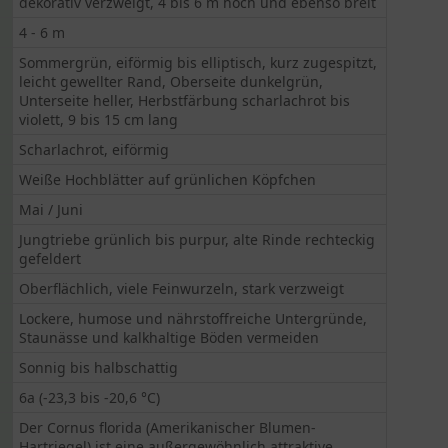
dekorativ verzweigt, 4 bis 6 m hoch und ebenso breit
4 - 6 m
Sommergrün, eiförmig bis elliptisch, kurz zugespitzt,
leicht gewellter Rand, Oberseite dunkelgrün,
Unterseite heller, Herbstfärbung scharlachrot bis
violett, 9 bis 15 cm lang
Scharlachrot, eiförmig
Weiße Hochblätter auf grünlichen Köpfchen
Mai / Juni
Jungtriebe grünlich bis purpur, alte Rinde rechteckig
gefeldert
Oberflächlich, viele Feinwurzeln, stark verzweigt
Lockere, humose und nährstoffreiche Untergründe,
Staunässe und kalkhaltige Böden vermeiden
Sonnig bis halbschattig
6a (-23,3 bis -20,6 °C)
Der Cornus florida (Amerikanischer Blumen-
Hartriegel) ist eine außergewöhnlich attraktive