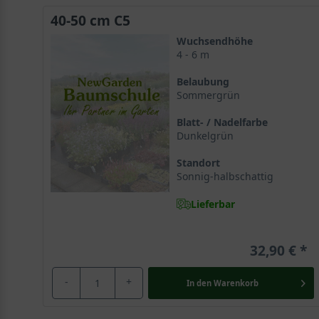
und einem malerischen Wuchs. Der attraktive
Zierstra
40-50 cm C5
Blütenmeer.
Wuchsendhöhe
4 - 6 m
Anspruchsvoller Strauch entlohnt die Mühe mit sensat
Belaubung
Sommergrün
Cornus florida benötigt etwas gärtnerisches Feingefüh
Wasserversorgung, entlohnt die Mühe des Gärtners abe
Blatt- / Nadelfarbe
Dunkelgrün
Dekorativer Zierstrauch ist weltweit sehr beliebt
Standort
Der Amerikanische Blumen-Hartriegel wächst, wie dies
Sonnig-halbschattig
im Unterholz an Böschungen. Der attraktive Strauch b
Lieferbar
dekorativen Blüte zu verschönern. Cornus florida ist s
32,90 €
Langsame wachsende Pflanze mit charismatischer Op
Wie auch
andere Hartriegel
verfügt er über ein stabil
-
+
In den
Warenkorb
zur Gattung der
Cornus
in der großen Familie der
Har
recht alt werden und verspricht dauerhaft mit seinem 