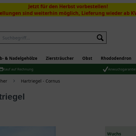
Jetzt für den Herbst vorbestellen!
ellungen sind weiterhin möglich, Lieferung wieder ab K
Suchen
b- & Nadelgehölze
Ziersträucher
Obst
Rhododendron
Kauf auf Rechnung
Anwuchsgarantie
üher
Hartriegel - Cornus
riegel
Wuchs