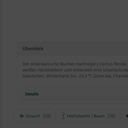
Überblick
Der Amerikanische Blumen-Hartriegel ( Cornus florida )
weißen Hochblättern und entwickelt eine scharlachrot
Standorten. Winterhärte bis -23,3 °C (Zone 6a). Charak
Details
Strauch
Hochstamm / Baum
(14)
(10)
Herkunft und Besonderheiten des Cornus florid
Der Cornus florida ist in Deutschland unter seinem S