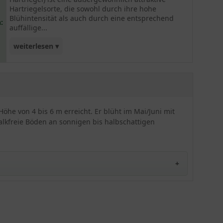
Hartriegelsorte, die sowohl durch ihre hohe
Blühintensität als auch durch eine entsprechend
:
auffällige...
weiterlesen ▾
Herbstfärbung jeden Pflanzenliebhaber zu
überzeugen weiß.
öhe von 4 bis 6 m erreicht. Er blüht im Mai/Juni mit
alkfreie Böden an sonnigen bis halbschattigen
iele Gartenliebhaber mit seiner traumhaften Blüte