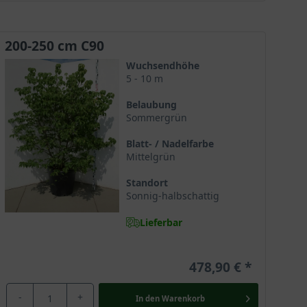
200-250 cm C90
Wuchsendhöhe
 kräftige Pfahlwurzel und viele Feinwurzeln streben
5 - 10 m
ht gut vertragen, hier reagiert der Hartriegel
Belaubung
Sommergrün
Blatt- / Nadelfarbe
Mittelgrün
 Standort zu pflanzen. Er gilt als wärmeliebend und
Standort
Sonnig-halbschattig
Lieferbar
ausreichend frosthart für den mitteleuropäischen
478,90 €
-
+
In den
Warenkorb