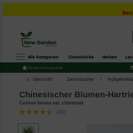
Best
Alle Kategorien
Einzelstücke
Hecken
Lau
Top Baumschulqualität
Übersicht
Ziersträucher
Frühjahrsbl
Chinesischer Blumen-Hartri
Cornus kousa var. chinensis
(
39
)