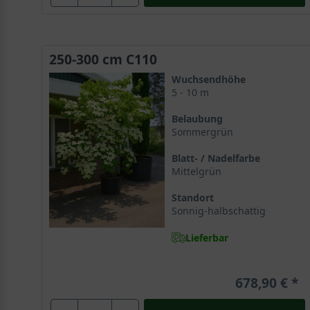
Cornus kousa var. chinensis ist eines der schönsten 
im Herbst. Der malerisch wachsende Strauch verleih
250-300 cm C110
Ideal als Solitär oder auch Teil einer (Misch-) Hecke
Wuchsendhöhe
Er sollte, um besonders ausdrucksstark zur Geltung z
5 - 10 m
präsentieren und romantische Momente bescheren. In s
Belaubung
Hartriegel kommt aber auch in einer Hecke gepflanzt 
Sommergrün
einen Platz an einem Gebäude, um dieses mit seiner n
Blatt- / Nadelfarbe
Mittelgrün
Standort
Sonnig-halbschattig
Lieferbar
678,90 €