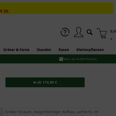
W 38.
0,0
*
Gräser & Farne
Stauden
Rosen
Kletterpflanzen
Mehr als 10.000 Pflanzen
ab 174,90 €
Großer Strauch, etagenförmiger Aufbau, aufrecht, im