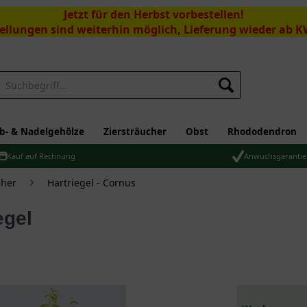
Jetzt für den Herbst vorbestellen!
ellungen sind weiterhin möglich, Lieferung wieder ab K
Suchen
b- & Nadelgehölze
Ziersträucher
Obst
Rhododendron
Kauf auf Rechnung
Anwuchsgarantie
üher
Hartriegel - Cornus
egel