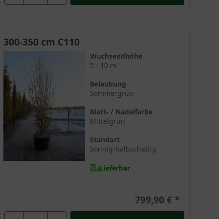
ppigen Blüte im Frühjahr und einer exotischen Frucht
it einem außerordentlich großen Zierwert.
300-350 cm C110
Wuchsendhöhe
sich seine ausladende Wuchslinie am besten
5 - 10 m
eht alle Blicke auf sich. Der Chinesische Blumen-
Belaubung
lagen oder erhält zur Verschönerung einer Fassade
Sommergrün
en.
Blatt- / Nadelfarbe
Mittelgrün
Standort
Sonnig-halbschattig
Lieferbar
799,90 €