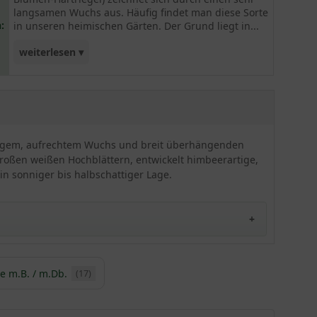
langsamen Wuchs aus. Häufig findet man diese Sorte
:
in unseren heimischen Gärten. Der Grund liegt in...
weiterlesen ▾
der unwiderstehlichen Blütenpracht und dem
malerischen Aufbau dieses Gehölzes.
örmigem, aufrechtem Wuchs und breit überhängenden
 großen weißen Hochblättern, entwickelt himbeerartige,
in sonniger bis halbschattiger Lage.
e m.B. / m.Db.
(17)
 China und Taiwan. Dort wächst dieses
Ziergehölz
in