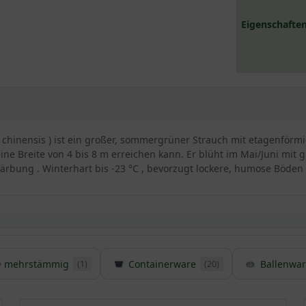
Eigenschaften
r. chinensis ) ist ein großer, sommergrüner Strauch mit etagenf
ine Breite von 4 bis 8 m erreichen kann. Er blüht im Mai/Juni mit
färbung . Winterhart bis -23 °C , bevorzugt lockere, humose Böden 
mehrstämmig
Containerware
Ballenwar
(1)
(20)
Blumen-Hartriegels / Cornus kousa var. Chinensis
des Cornus kousa und stammt, wie der Name bereits preisgibt, aus