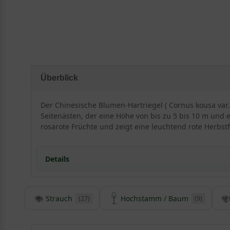
Überblick
Der Chinesische Blumen-Hartriegel ( Cornus kousa va
Seitenästen, der eine Höhe von bis zu 5 bis 10 m und e
rosarote Früchte und zeigt eine leuchtend rote Herbst
Details
Strauch
Hochstamm / Baum
(27)
(9)
Herkunft und Besonderheiten des Chinesischen 
Der Chinesische Blumen-Hartriegel ist eine Unterart 