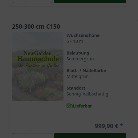
Ziergehölze überhaupt und überrascht mit einer grandiosen sowie ü
t seiner Umgebung einen fremdländischen Charme und überzeugt m
250-300 cm C150
Wuchsendhöhe
u kommen einen ausreichend großen Standort erhalten. Hier wird 
5 - 10 m
olitärem Stand gepflanzt wird er zum absoluten Gartenstar und zi
Belaubung
hervorragend zur Geltung. Er schmückt zumeist Gärten und Parkan
Sommergrün
atürlichen Erscheinung zu verschönern und Natürlichkeit zu bring
Blatt- / Nadelfarbe
Mittelgrün
Standort
Sonnig-halbschattig
Lieferbar
999,90 €