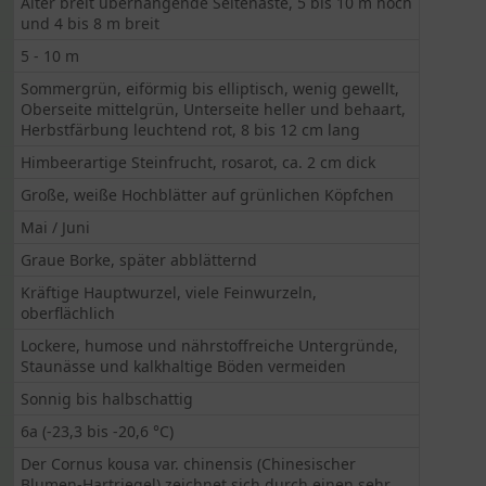
Alter breit überhängende Seitenäste, 5 bis 10 m hoch
und 4 bis 8 m breit
5 - 10 m
Sommergrün, eiförmig bis elliptisch, wenig gewellt,
Oberseite mittelgrün, Unterseite heller und behaart,
Herbstfärbung leuchtend rot, 8 bis 12 cm lang
Himbeerartige Steinfrucht, rosarot, ca. 2 cm dick
Große, weiße Hochblätter auf grünlichen Köpfchen
Mai / Juni
Graue Borke, später abblätternd
Kräftige Hauptwurzel, viele Feinwurzeln,
oberflächlich
Lockere, humose und nährstoffreiche Untergründe,
Staunässe und kalkhaltige Böden vermeiden
Sonnig bis halbschattig
6a (-23,3 bis -20,6 °C)
Der Cornus kousa var. chinensis (Chinesischer
Blumen-Hartriegel) zeichnet sich durch einen sehr