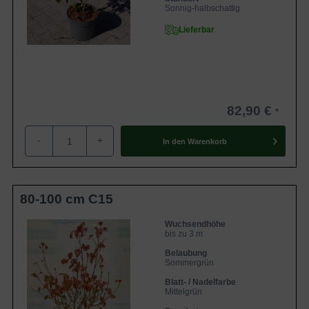
Sonnig-halbschattig
Lieferbar
82,90 €
-
+
In den
Warenkorb
80-100 cm C15
Wuchsendhöhe
bis zu 3 m
Belaubung
Sommergrün
Blatt- / Nadelfarbe
Mittelgrün