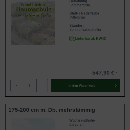
Belaubung
Sommergrün
Blatt- / Nadelfarbe
Mittelgrün
Standort
Sonnig-halbschattig
Lieferbar ab KW43
547,90 €
-
+
In den
Warenkorb
175-200 cm m. Db. mehrstämmig
Wuchsendhöhe
bis zu 3 m