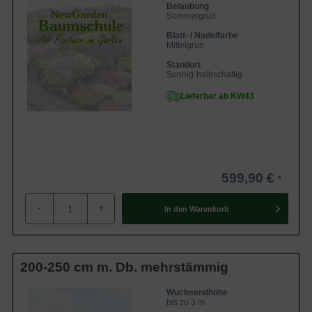
Belaubung
Sommergrün
Blatt- / Nadelfarbe
Mittelgrün
Standort
Sonnig-halbschattig
Lieferbar ab KW43
599,90 €
-
+
In den
Warenkorb
200-250 cm m. Db. mehrstämmig
Wuchsendhöhe
bis zu 3 m