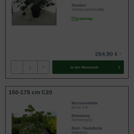
Standort
Sonnig-halbschattig
Lieferbar
264,90 €
-
+
In den
Warenkorb
150-175 cm C20
Wuchsendhöhe
bis zu 3 m
Belaubung
Sommergrün
Blatt- / Nadelfarbe
Mittelgrün