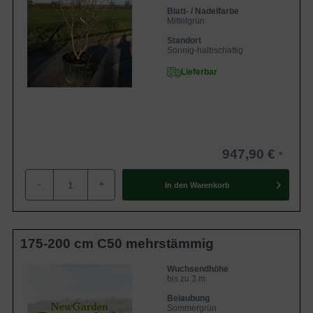
Blatt- / Nadelfarbe
Mittelgrün
Standort
Sonnig-halbschattig
Lieferbar
947,90 €
-
+
In den
Warenkorb
175-200 cm C50 mehrstämmig
Wuchsendhöhe
bis zu 3 m
Belaubung
Sommergrün