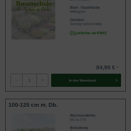
Blatt- / Nadelfarbe
Mittelgrün
Standort
Sonnig-halbschattig
Lieferbar ab KW43
84,90 €
-
+
In den
Warenkorb
100-125 cm m. Db.
Wuchsendhöhe
bis zu 3 m
Belaubung