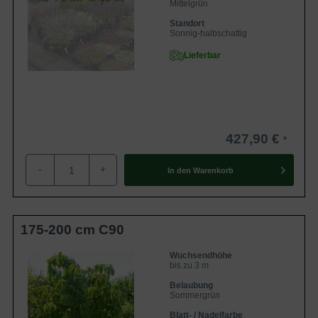
Mittelgrün
Standort
Sonnig-halbschattig
Lieferbar
427,90 €
-
+
In den
Warenkorb
175-200 cm C90
Wuchsendhöhe
bis zu 3 m
Belaubung
Sommergrün
Blatt- / Nadelfarbe