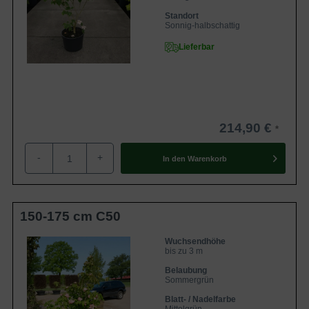
Standort
Sonnig-halbschattig
Lieferbar
214,90 €
-
+
In den
Warenkorb
150-175 cm C50
Wuchsendhöhe
bis zu 3 m
Belaubung
Sommergrün
Blatt- / Nadelfarbe