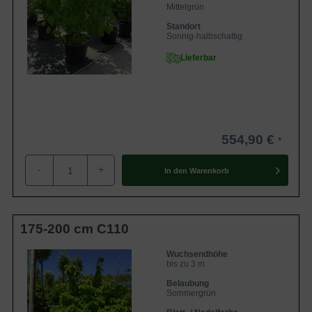
Mittelgrün
Standort
Sonnig-halbschattig
Lieferbar
554,90 €
-
+
In den
Warenkorb
175-200 cm C110
Wuchsendhöhe
bis zu 3 m
Belaubung
Sommergrün