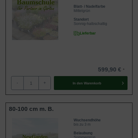
Blatt- / Nadelfarbe
Mittelgrün
Standort
Sonnig-halbschattig
Lieferbar
599,90 €
-
+
In den
Warenkorb
80-100 cm m. B.
Wuchsendhöhe
bis zu 3 m
Belaubung
Sommergrün