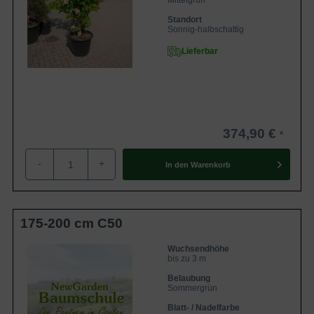
Mittelgrün
Standort
Sonnig-halbschattig
Lieferbar
374,90 €
-
+
In den
Warenkorb
175-200 cm C50
Wuchsendhöhe
bis zu 3 m
Belaubung
Sommergrün
Blatt- / Nadelfarbe