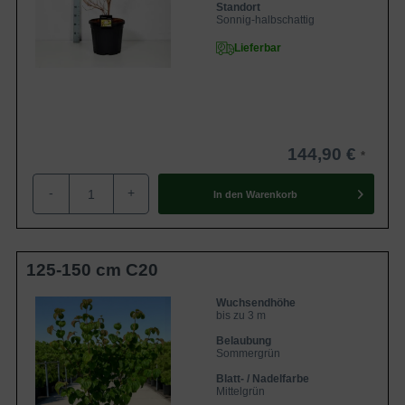
Standort
Sonnig-halbschattig
Lieferbar
144,90 €
-
+
In den
Warenkorb
125-150 cm C20
Wuchsendhöhe
bis zu 3 m
Belaubung
Sommergrün
Blatt- / Nadelfarbe
Mittelgrün