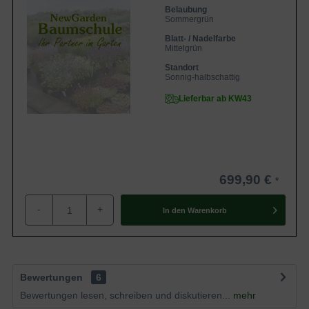
Belaubung
Sommergrün
Blatt- / Nadelfarbe
Mittelgrün
Standort
Sonnig-halbschattig
Lieferbar ab KW43
699,90 €
-
+
In den
Warenkorb
Bewertungen
6
Bewertungen lesen, schreiben und diskutieren...
mehr