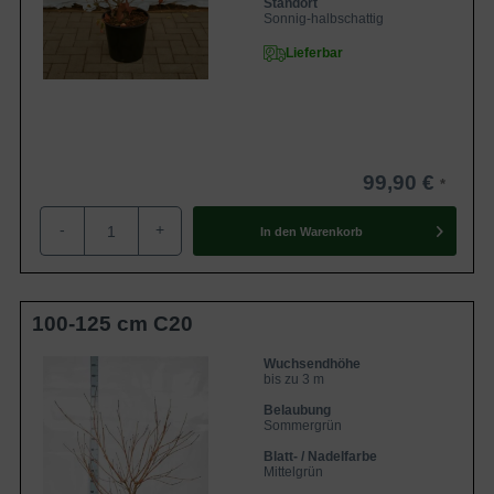
Standort
Sonnig-halbschattig
Lieferbar
99,90 €
-
+
In den
Warenkorb
100-125 cm C20
Wuchsendhöhe
bis zu 3 m
Belaubung
Sommergrün
Blatt- / Nadelfarbe
Mittelgrün