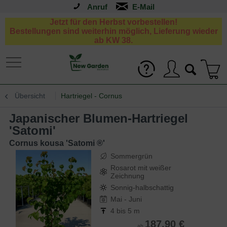
Anruf
Jetzt für den Herbst vorbestellen!
Bestellungen sind weiterhin möglich, Lieferung wieder
ab KW 38.
Übersicht
Hartriegel - Cornus
Japanischer Blumen-Hartriegel
'Satomi'
Cornus kousa 'Satomi ®'
Sommergrün
Rosarot mit weißer
Zeichnung
Sonnig-halbschattig
Mai - Juni
4 bis 5 m
187,90 €
ab