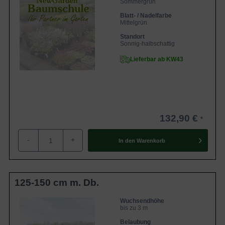
Sommergrün
Blatt- / Nadelfarbe
Mittelgrün
Standort
Sonnig-halbschattig
Lieferbar ab KW43
132,90 €
-
+
In den
Warenkorb
125-150 cm m. Db.
Wuchsendhöhe
bis zu 3 m
Belaubung