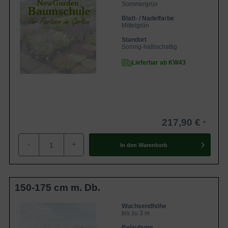
Sommergrün
Blatt- / Nadelfarbe
Mittelgrün
Standort
Sonnig-halbschattig
Lieferbar ab KW43
217,90 €
-
+
In den
Warenkorb
150-175 cm m. Db.
Wuchsendhöhe
bis zu 3 m
Belaubung