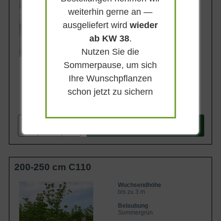
Blatt- / Nadelfarbe
Mittelgrün
weiterhin gerne an —
ausgeliefert wird
wieder
Standort
Sonnig-halbschattig
ab KW 38
.
Lieferbar
Nutzen Sie die
Sommerpause, um sich
Ihre Wunschpflanzen
schon jetzt zu sichern
467,90 €
-
+
In den
Warenkorb
200-250 cm C110
Wuchsendhöhe
bis zu 3 m
Belaubung
Sommergrün