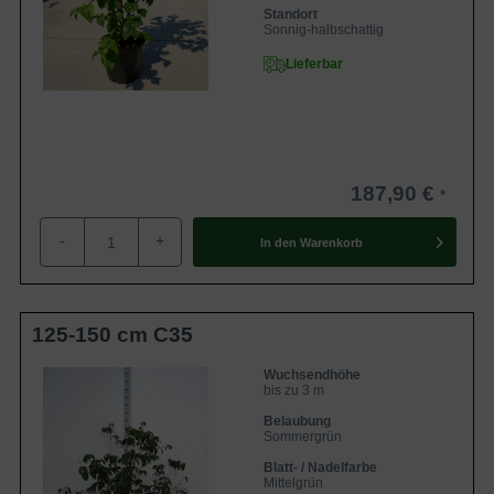
Standort
Sonnig-halbschattig
Lieferbar
187,90 €
-
+
In den
Warenkorb
125-150 cm C35
Wuchsendhöhe
bis zu 3 m
Belaubung
Sommergrün
Blatt- / Nadelfarbe
Mittelgrün