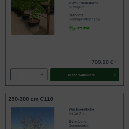
Blatt- / Nadelfarbe
Mittelgrün
Standort
Sonnig-halbschattig
Lieferbar
799,90 €
-
+
In den
Warenkorb
250-300 cm C110
Wuchsendhöhe
bis zu 3 m
Belaubung
Sommergrün