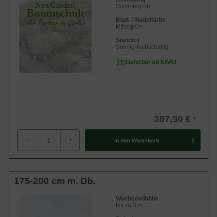
Sommergrün
Blatt- / Nadelfarbe
Mittelgrün
Standort
Sonnig-halbschattig
Lieferbar ab KW43
387,90 €
-
+
In den
Warenkorb
175-200 cm m. Db.
Wuchsendhöhe
bis zu 3 m