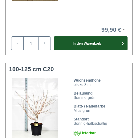
99,90 €
-
+
In den
Warenkorb
100-125 cm C20
Wuchsendhöhe
bis zu 3 m
Belaubung
Sommergrün
Blatt- / Nadelfarbe
Mittelgrün
Standort
Sonnig-halbschattig
Lieferbar