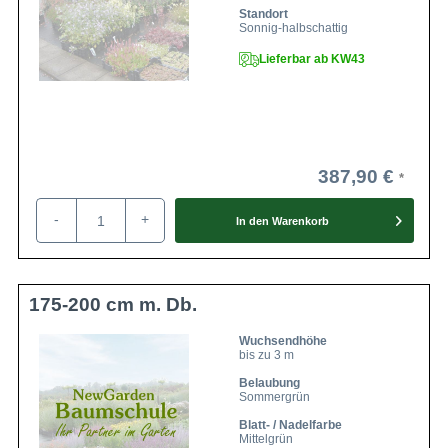
Standort
Sonnig-halbschattig
Lieferbar ab KW43
387,90 €
-
+
In den
Warenkorb
175-200 cm m. Db.
Wuchsendhöhe
bis zu 3 m
Belaubung
Sommergrün
Blatt- / Nadelfarbe
Mittelgrün