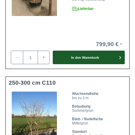
Lieferbar
799,90 €
-
+
In den
Warenkorb
250-300 cm C110
Wuchsendhöhe
bis zu 3 m
Belaubung
Sommergrün
Blatt- / Nadelfarbe
Mittelgrün
Standort