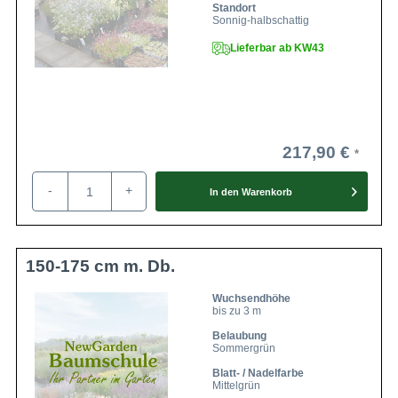
Standort
Sonnig-halbschattig
Lieferbar ab KW43
217,90 €
-
+
In den
Warenkorb
150-175 cm m. Db.
Wuchsendhöhe
bis zu 3 m
Belaubung
Sommergrün
Blatt- / Nadelfarbe
Mittelgrün