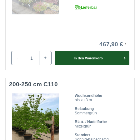
Lieferbar
467,90 €
-
+
In den
Warenkorb
200-250 cm C110
Wuchsendhöhe
bis zu 3 m
Belaubung
Sommergrün
Blatt- / Nadelfarbe
Mittelgrün
Standort
Sonnig-halbschattig