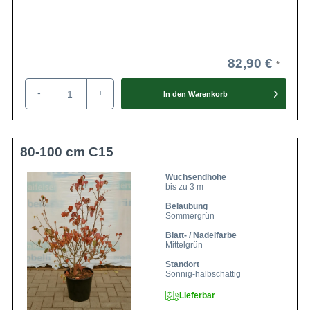
82,90 €
-
+
In den
Warenkorb
80-100 cm C15
Wuchsendhöhe
bis zu 3 m
Belaubung
Sommergrün
Blatt- / Nadelfarbe
Mittelgrün
Standort
Sonnig-halbschattig
Lieferbar