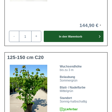
144,90 €
-
+
In den
Warenkorb
125-150 cm C20
Wuchsendhöhe
bis zu 3 m
Belaubung
Sommergrün
Blatt- / Nadelfarbe
Mittelgrün
Standort
Sonnig-halbschattig
Lieferbar