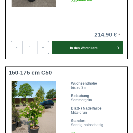
214,90 €
-
+
In den
Warenkorb
150-175 cm C50
Wuchsendhöhe
bis zu 3 m
Belaubung
Sommergrün
Blatt- / Nadelfarbe
Mittelgrün
Standort
Sonnig-halbschattig