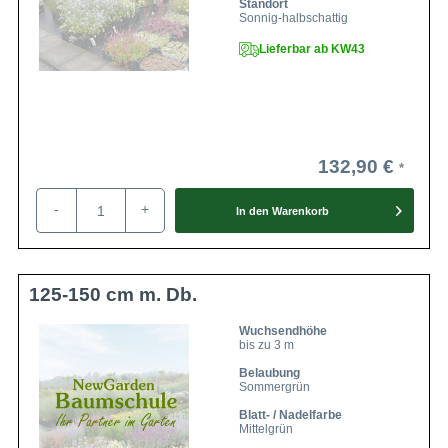
Standort
Sonnig-halbschattig
Lieferbar ab KW43
132,90 €
-
+
In den
Warenkorb
125-150 cm m. Db.
Wuchsendhöhe
bis zu 3 m
Belaubung
Sommergrün
Blatt- / Nadelfarbe
Mittelgrün