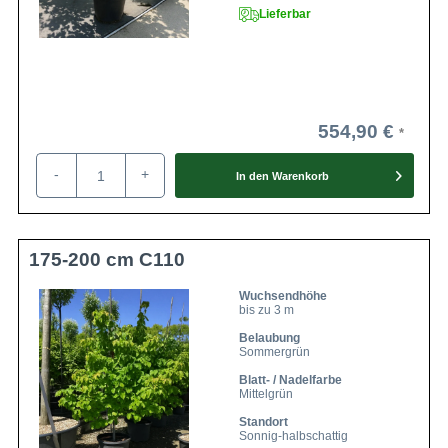
Lieferbar
554,90 €
-
+
In den
Warenkorb
175-200 cm C110
Wuchsendhöhe
bis zu 3 m
Belaubung
Sommergrün
Blatt- / Nadelfarbe
Mittelgrün
Standort
Sonnig-halbschattig