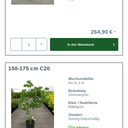
264,90 €
-
+
In den
Warenkorb
150-175 cm C20
Wuchsendhöhe
bis zu 3 m
Belaubung
Sommergrün
Blatt- / Nadelfarbe
Mittelgrün
Standort
Sonnig-halbschattig
Lieferbar