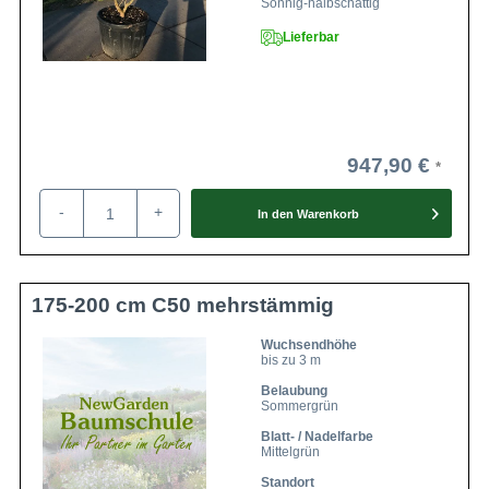
Sonnig-halbschattig
Lieferbar
947,90 €
-
+
In den
Warenkorb
175-200 cm C50 mehrstämmig
Wuchsendhöhe
bis zu 3 m
Belaubung
Sommergrün
Blatt- / Nadelfarbe
Mittelgrün
Standort