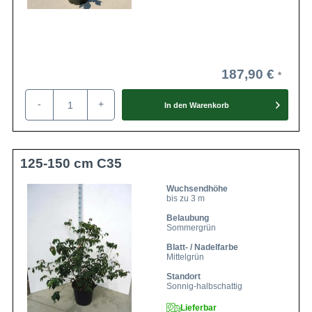
187,90 €
-
+
In den
Warenkorb
125-150 cm C35
Wuchsendhöhe
bis zu 3 m
Belaubung
Sommergrün
Blatt- / Nadelfarbe
Mittelgrün
Standort
Sonnig-halbschattig
Lieferbar