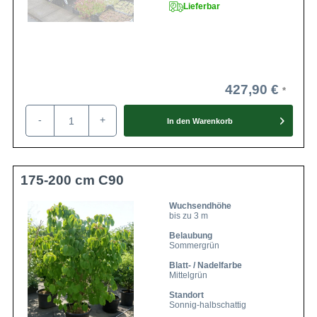
Lieferbar
427,90 €
-
+
In den
Warenkorb
175-200 cm C90
Wuchsendhöhe
bis zu 3 m
Belaubung
Sommergrün
Blatt- / Nadelfarbe
Mittelgrün
Standort
Sonnig-halbschattig