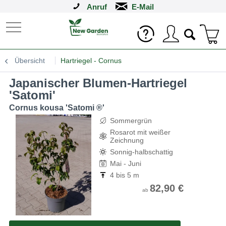
Anruf
Übersicht
Hartriegel - Cornus
Japanischer Blumen-Hartriegel
'Satomi'
Cornus kousa 'Satomi ®'
Sommergrün
Rosarot mit weißer
Zeichnung
Sonnig-halbschattig
Mai - Juni
4 bis 5 m
82,90 €
ab