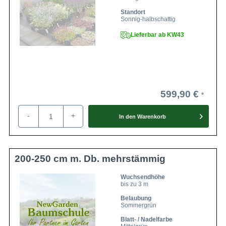
Standort
Sonnig-halbschattig
Lieferbar ab KW43
599,90 €
-
+
In den
Warenkorb
200-250 cm m. Db. mehrstämmig
Wuchsendhöhe
bis zu 3 m
Belaubung
Sommergrün
Blatt- / Nadelfarbe