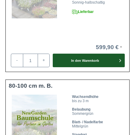
Sonnig-halbschattig
Lieferbar
599,90 €
-
+
In den
Warenkorb
80-100 cm m. B.
Wuchsendhöhe
bis zu 3 m
Belaubung
Sommergrün
Blatt- / Nadelfarbe
Mittelgrün
Standort