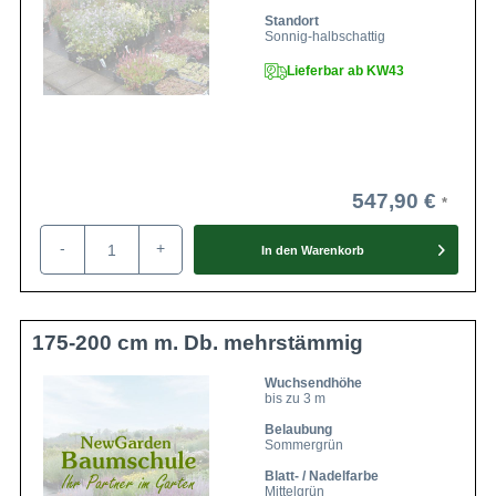
Standort
Sonnig-halbschattig
Lieferbar ab KW43
547,90 €
-
+
In den
Warenkorb
175-200 cm m. Db. mehrstämmig
Wuchsendhöhe
bis zu 3 m
Belaubung
Sommergrün
Blatt- / Nadelfarbe
Mittelgrün