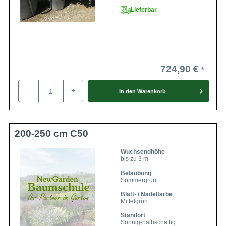
Lieferbar
724,90 €
-
+
In den
Warenkorb
200-250 cm C50
Wuchsendhöhe
bis zu 3 m
Belaubung
Sommergrün
Blatt- / Nadelfarbe
Mittelgrün
Standort
Sonnig-halbschattig