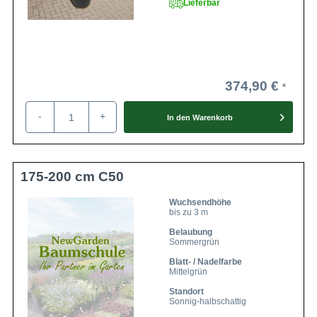
Lieferbar
374,90 €
-
+
In den
Warenkorb
175-200 cm C50
Wuchsendhöhe
bis zu 3 m
Belaubung
Sommergrün
Blatt- / Nadelfarbe
Mittelgrün
Standort
Sonnig-halbschattig