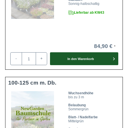
Sonnig-halbschattig
Lieferbar ab KW43
84,90 €
-
+
In den
Warenkorb
100-125 cm m. Db.
Wuchsendhöhe
bis zu 3 m
Belaubung
Sommergrün
Blatt- / Nadelfarbe
Mittelgrün