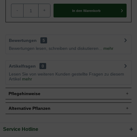
-
+
In den
Warenkorb
Bewertungen
5
Bewertungen lesen, schreiben und diskutieren...
mehr
Artikelfragen
0
Lesen Sie von weiteren Kunden gestellte Fragen zu diesem
Artikel
mehr
Pflegehinweise
Alternative Pflanzen
Pflanz- und Pflegetipps Pinus sylvestris
'Norwegian' / Norwegische Kiefer
Service Hotline
Sie suchen eine Alternative?
Mit ein paar kleinen Tipps und Tricks kann man