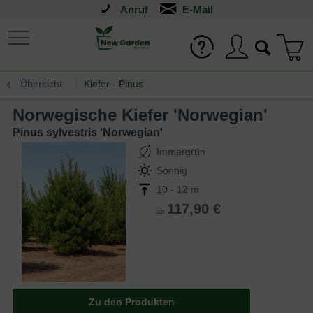
Anruf
Übersicht
Kiefer - Pinus
Norwegische Kiefer 'Norwegian'
Pinus sylvestris 'Norwegian'
Immergrün
Sonnig
10 - 12 m
117,90 €
ab
Zu den Produkten