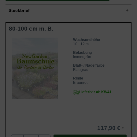
Steckbrief
Mittlerer Baum mit dichter, kompakter
80-100 cm m. B.
Wuchs
Krone, Äste bis zum Boden reichend, 10-
12 m hoch und 5-7 m breit.
Wuchshöhe
10 - 12 m
Wuchsendhöhe
10 - 12 m
Immergrün, Nadeln, blaugrau, gedreht, 3-
Blatt
6 cm lang
Belaubung
Immergrün
Frucht
Graubraune Zapfen
Die Rinde zeigt sich im oberen
Blatt- / Nadelfarbe
Blaugrau
Kronenbereich fuchsrot. Altes Geäst
Rinde
präsentiert sich in braunroter bis
Rinde
schwärzlicher Plattenborke.
Braunrot
Boden
Anspruchslos, trocken bis feucht, nahrhaft
Lieferbar ab KW41
Standort
Sonnig, freistehend
Der Sorte Pinus sylvestris 'Norwegian'
(Norwegische Kiefer) sagt man neben der
Eigenschaften
Frosthärte und Trockenheitsresistenz
auch noch eine besondere
Industriefestigkeit nach.
117,90 €