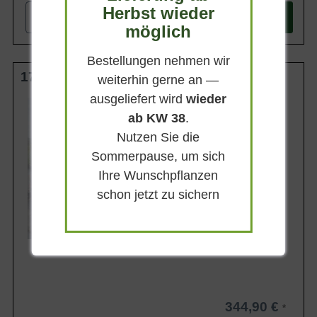
Herbst wieder
-
+
In den
Warenkorb
möglich
Bestellungen nehmen wir
175-200 cm m. Db.
weiterhin gerne an —
ausgeliefert wird
wieder
Wuchsendhöhe
10 - 12 m
ab KW 38
.
Belaubung
Nutzen Sie die
Immergrün
Sommerpause, um sich
Blatt- / Nadelfarbe
Blaugrau
Ihre Wunschpflanzen
Rinde
schon jetzt zu sichern
Braunrot
Lieferbar ab KW41
344,90 €