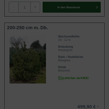
-
+
In den
Warenkorb
200-250 cm m. Db.
Wuchsendhöhe
10 - 12 m
Belaubung
Immergrün
Blatt- / Nadelfarbe
Blaugrau
Rinde
Braunrot
Lieferbar ab KW41
499,90 €