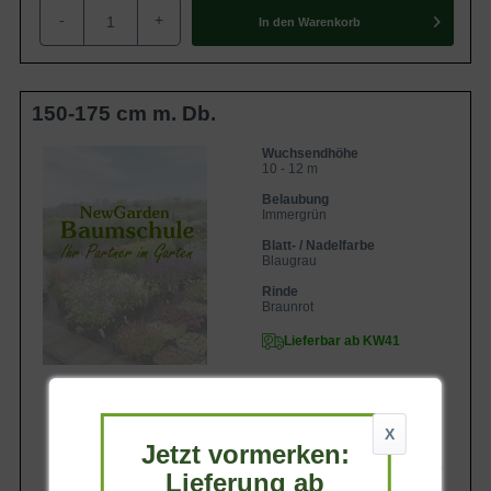
-
+
In den
Warenkorb
150-175 cm m. Db.
Wuchsendhöhe
10 - 12 m
Belaubung
Immergrün
Blatt- / Nadelfarbe
Blaugrau
Rinde
Braunrot
Lieferbar ab KW41
X
Jetzt vormerken:
254,90 €
Lieferung ab