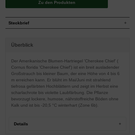
Zu den Produkten
Steckbrief
Großstrauch bis kleiner Baum, breit
Wuchs
ausladend, dekorativ verzweigt, 4 bis 6 m
Überblick
hoch und ebenso breit
Wuchshöhe
4 - 6 m
Sommergrün, eiförmig bis elliptisch, kurz
Der Amerikanische Blumen-Hartriegel 'Cherokee Chief' (
zugespitzt, leicht gewellter Rand,
Cornus florida 'Cherokee Chief') ist ein breit ausladender
Blatt
Oberseite dunkelgrün, Unterseite heller,
Herbstfärbung scharlachrot bis violett, 9
Großstrauch bis kleiner Baum, der eine Höhe von 4 bis 6
bis 15 cm lang
m erreichen kann. Er blüht im Mai/Juni mit strahlend
Frucht
Scharlachrot, eiförmig
tiefrosa gefärbten Hochblättern und zeigt im Herbst eine
Blüte
Strahlend tiefrosa gefärbte Hochblätter
scharlachrote bis violette Laubfärbung. Die Pflanze
bevorzugt lockere, humose, nährstoffreiche Böden ohne
Blütezeit
Mai / Juni
Kalk und ist bis -20,5 °C winterhart (Zone 6b).
Jungtriebe grünlich bis purpur, alte Rinde
Rinde
rechteckig gefeldert
Wurzeln
Dichtverzweigt, feinwurzelig, oberflächlich
Details
Lockere, humose und nährstoffreiche
Boden
Untergründe, Staunässe und kalkhaltige
Böden vermeiden