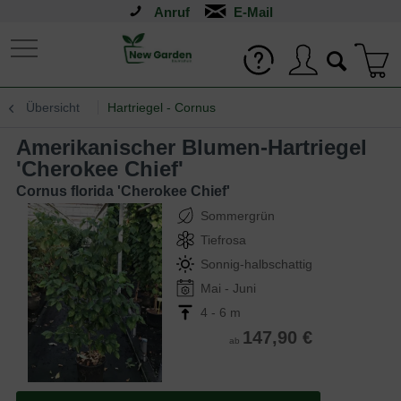
Anruf
Übersicht
Hartriegel - Cornus
Amerikanischer Blumen-Hartriegel
'Cherokee Chief'
Cornus florida 'Cherokee Chief'
Sommergrün
Tiefrosa
Sonnig-halbschattig
Mai - Juni
4 - 6 m
147,90 €
ab