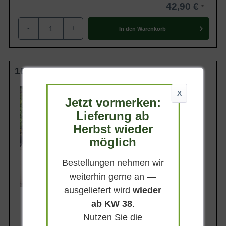
Winterhart
6b (-20,5 bis -17,8 °C)
42,90 €
Der Cornus florida 'Daybreak'
(Amerikanischer Blumen-Hartriegel
-
+
In den
Warenkorb
'Daybreak') ist ein Solitärgehölz, das
Eigenschaften
hartriegeltypisch durch Blühfreudigkeit
und Herbstfärbung einzigartige Akzente
setzt.
100-125 cm C12
Wuchsendhöhe
X
Jetzt vormerken:
Belaubung
Lieferung ab
Sommergrün
Herbst wieder
Blatt- / Nadelfarbe
möglich
Mittelgrün weiß gepfleckt
Standort
Sonnig-halbschattig
Bestellungen nehmen wir
weiterhin gerne an —
Lieferbar
ausgeliefert wird
wieder
ab KW 38
.
Nutzen Sie die