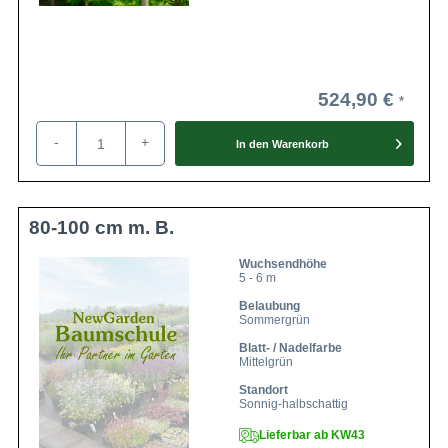
524,90 €
-
+
In den
Warenkorb
80-100 cm m. B.
Wuchsendhöhe
5 - 6 m
Belaubung
Sommergrün
Blatt- / Nadelfarbe
Mittelgrün
Standort
Sonnig-halbschattig
Lieferbar ab KW43