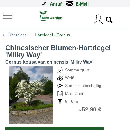
Anruf
Übersicht
Hartriegel - Cornus
Chinesischer Blumen-Hartriegel
'Milky Way'
Cornus kousa var. chinensis 'Milky Way'
Sommergrün
Weiß
Sonnig-halbschattig
Mai - Juni
5 - 6 m
52,90 €
ab