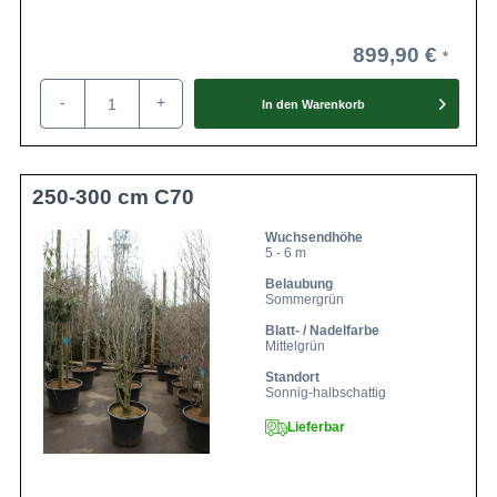
899,90 €
-
+
In den
Warenkorb
250-300 cm C70
Wuchsendhöhe
5 - 6 m
Belaubung
Sommergrün
Blatt- / Nadelfarbe
Mittelgrün
Standort
Sonnig-halbschattig
Lieferbar