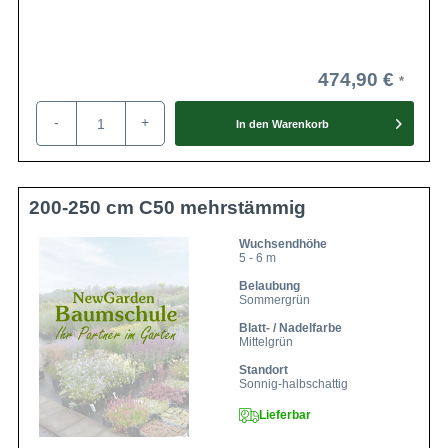
474,90 €
-
+
In den
Warenkorb
200-250 cm C50 mehrstämmig
Wuchsendhöhe
5 - 6 m
Belaubung
Sommergrün
Blatt- / Nadelfarbe
Mittelgrün
Standort
Sonnig-halbschattig
Lieferbar