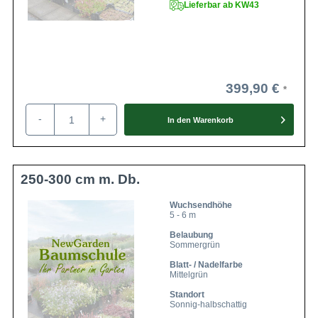
Lieferbar ab KW43
399,90 €
-
+
In den
Warenkorb
250-300 cm m. Db.
Wuchsendhöhe
5 - 6 m
Belaubung
Sommergrün
Blatt- / Nadelfarbe
Mittelgrün
Standort
Sonnig-halbschattig