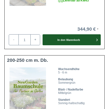
Lieferbar ab KW43
344,90 €
-
+
In den
Warenkorb
200-250 cm m. Db.
Wuchsendhöhe
5 - 6 m
Belaubung
Sommergrün
Blatt- / Nadelfarbe
Mittelgrün
Standort
Sonnig-halbschattig