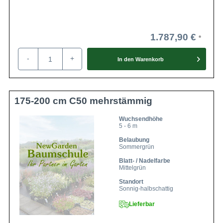
1.787,90 €
-
+
In den
Warenkorb
175-200 cm C50 mehrstämmig
Wuchsendhöhe
5 - 6 m
Belaubung
Sommergrün
Blatt- / Nadelfarbe
Mittelgrün
Standort
Sonnig-halbschattig
Lieferbar