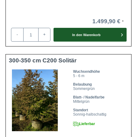
1.499,90 €
-
+
In den
Warenkorb
300-350 cm C200 Solitär
Wuchsendhöhe
5 - 6 m
Belaubung
Sommergrün
Blatt- / Nadelfarbe
Mittelgrün
Standort
Sonnig-halbschattig
Lieferbar