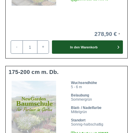
278,90 €
-
+
In den
Warenkorb
175-200 cm m. Db.
Wuchsendhöhe
5 - 6 m
Belaubung
Sommergrün
Blatt- / Nadelfarbe
Mittelgrün
Standort
Sonnig-halbschattig