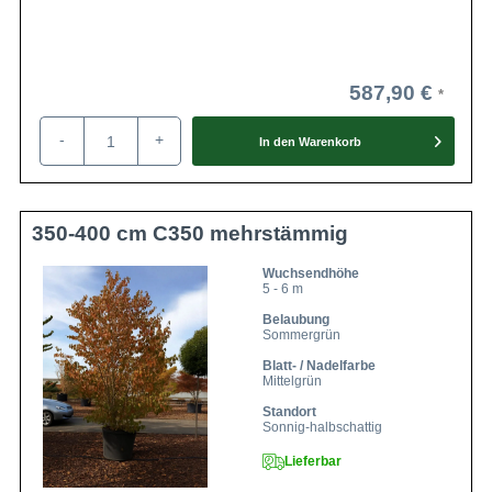
587,90 €
-
+
In den
Warenkorb
350-400 cm C350 mehrstämmig
Wuchsendhöhe
5 - 6 m
Belaubung
Sommergrün
Blatt- / Nadelfarbe
Mittelgrün
Standort
Sonnig-halbschattig
Lieferbar