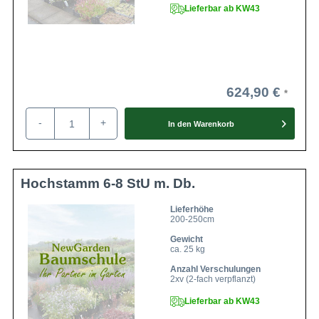
Lieferbar ab KW43
624,90 €
-
+
In den
Warenkorb
Hochstamm 6-8 StU m. Db.
Lieferhöhe
200-250cm
Gewicht
ca. 25 kg
Anzahl Verschulungen
2xv (2-fach verpflanzt)
Lieferbar ab KW43