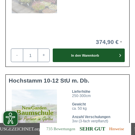
374,90 €
-
+
In den
Warenkorb
Hochstamm 10-12 StU m. Db.
Lieferhöhe
250-300cm
Gewicht
ca. 50 kg
Anzahl Verschulungen
3xv (3-fach verpflanzt)
SEHR GUT
USGEZEICHNET
.org
735 Bewertungen
Hinweise
Lieferbar ab KW43