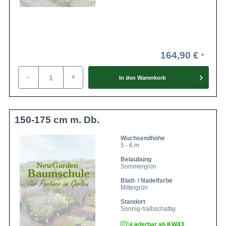
164,90 €
-
+
In den
Warenkorb
150-175 cm m. Db.
Wuchsendhöhe
5 - 6 m
Belaubung
Sommergrün
Blatt- / Nadelfarbe
Mittelgrün
Standort
Sonnig-halbschattig
Lieferbar ab KW43