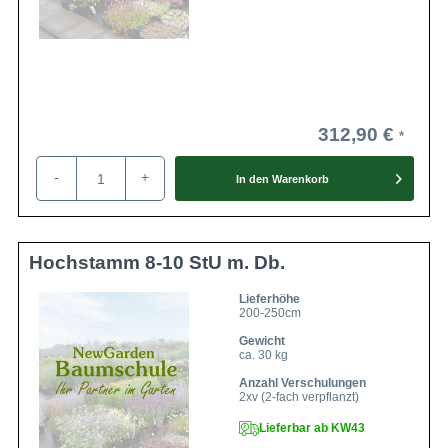
312,90 €
-
+
In den
Warenkorb
Hochstamm 8-10 StU m. Db.
Lieferhöhe
200-250cm
Gewicht
ca. 30 kg
Anzahl Verschulungen
2xv (2-fach verpflanzt)
Lieferbar ab KW43