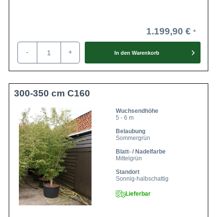
1.199,90 €
-
+
In den
Warenkorb
300-350 cm C160
Wuchsendhöhe
5 - 6 m
Belaubung
Sommergrün
Blatt- / Nadelfarbe
Mittelgrün
Standort
Sonnig-halbschattig
Lieferbar