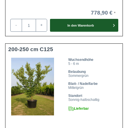
pflegeleichten und anspruchslosen Charakter und
verspricht, zuverlässig den Garten zu verschönern.
778,90 €
-
+
In den
Warenkorb
200-250 cm C125
Wuchsendhöhe
5 - 6 m
Belaubung
Sommergrün
Blatt- / Nadelfarbe
Mittelgrün
Standort
Sonnig-halbschattig
Lieferbar