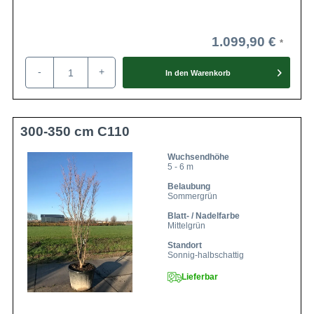
1.099,90 €
-
+
In den
Warenkorb
300-350 cm C110
Wuchsendhöhe
5 - 6 m
Belaubung
Sommergrün
Blatt- / Nadelfarbe
Mittelgrün
Standort
Sonnig-halbschattig
Lieferbar