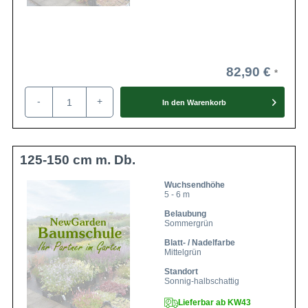
82,90 €
-
+
In den
Warenkorb
125-150 cm m. Db.
Wuchsendhöhe
5 - 6 m
Belaubung
Sommergrün
Blatt- / Nadelfarbe
Mittelgrün
Standort
Sonnig-halbschattig
Lieferbar ab KW43