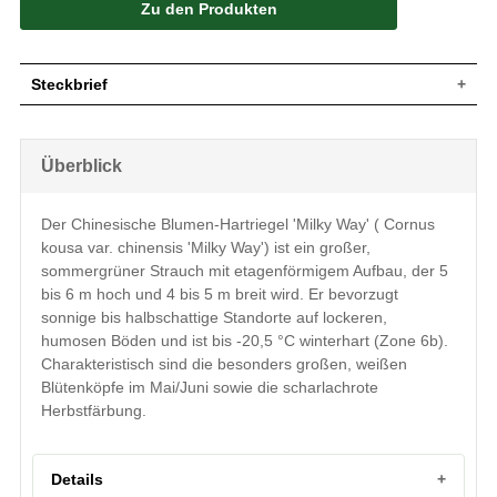
Zu den Produkten
Steckbrief
Großer Strauch, straff aufrecht,
Wuchs
etagenförmiger Aufbau, 5 bis 6 m hoch
Überblick
und 4 bis 5 m breit
Wuchshöhe
5 - 6 m
Sommergrün, eiförmig, lang zugespitzt,
Der Chinesische Blumen-Hartriegel 'Milky Way' ( Cornus
Oberseite mittelgrün, Unterseite graugrün,
Blatt
kousa var. chinensis 'Milky Way') ist ein großer,
Stiel gelblich, Herbstfärbung scharlachrot,
5 bis 10 cm lang
sommergrüner Strauch mit etagenförmigem Aufbau, der 5
bis 6 m hoch und 4 bis 5 m breit wird. Er bevorzugt
Frucht
Himbeerartig, rosarot, ca. 2 cm dick
sonnige bis halbschattige Standorte auf lockeren,
Blüte
Große, weiße Blütenköpfe
humosen Böden und ist bis -20,5 °C winterhart (Zone 6b).
Blütezeit
Mai / Juni
Charakteristisch sind die besonders großen, weißen
Rinde
Grau, abblätternd
Blütenköpfe im Mai/Juni sowie die scharlachrote
Oberflächlich, stark verzweigt, hoher
Wurzeln
Herbstfärbung.
Feinwurzelanteil
Lockere, humose und nährstoffreiche
Boden
Untergründe, Staunässe und kalkhaltige
Böden vermeiden
Details