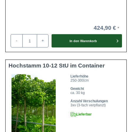
424,90 €
-
+
In den
Warenkorb
Hochstamm 10-12 StU im Container
Lieferhöhe
250-300cm
Gewicht
ca. 30 kg
Anzahl Verschulungen
3xv (3-fach verpflanzt)
Lieferbar