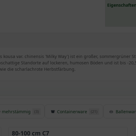
Eigenschaften
s kousa var. chinensis 'Milky Way') ist ein großer, sommergrüner
bschattige Standorte auf lockeren, humosen Böden und ist bis -20,5
wie die scharlachrote Herbstfärbung.
mehrstämmig
Containerware
Ballenwar
(3)
(21)
lumen-Hartriegels ’Milky Way‘ / Cornus kousa var. chinens
nnten
Chinesischen Blumen-Hartriegels
entstand in den 60er Jahren
verschafft sich mit einer malerischen Wuchsform und einer traum
80-100 cm C7