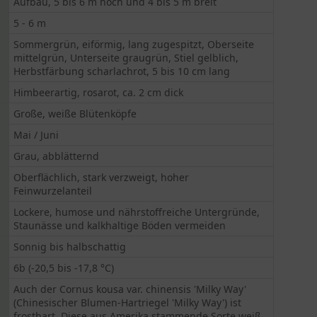
Aufbau, 5 bis 6 m hoch und 4 bis 5 m breit
5 - 6 m
Sommergrün, eiförmig, lang zugespitzt, Oberseite
mittelgrün, Unterseite graugrün, Stiel gelblich,
Herbstfärbung scharlachrot, 5 bis 10 cm lang
Himbeerartig, rosarot, ca. 2 cm dick
Große, weiße Blütenköpfe
Mai / Juni
Grau, abblätternd
Oberflächlich, stark verzweigt, hoher
Feinwurzelanteil
Lockere, humose und nährstoffreiche Untergründe,
Staunässe und kalkhaltige Böden vermeiden
Sonnig bis halbschattig
6b (-20,5 bis -17,8 °C)
Auch der Cornus kousa var. chinensis 'Milky Way'
(Chinesischer Blumen-Hartriegel 'Milky Way') ist
frosthart. Diese aus Amerika stammende Sorte weiß