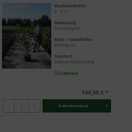
aktiven Gartenschönheit.
Wuchsendhöhe
5 - 6 m
Belaubung
Sommergrün
nensis bekannt, im Fachhandel findet ihn der
rauch
ist in Europa nicht heimisch, sondern stammt aus
Blatt- / Nadelfarbe
Mittelgrün
Standort
Sonnig-halbschattig
derschöne
Frühjahrsblüher
wird für seine ganzjährige
Lieferbar
te einen glamourösen Anblick und belebt den Garten
ng strahlen lässt. Besonders eindrucksvoll ist zum
 Hauch von Fernost in unsere Breiten.
144,90 €
-
+
In den
Warenkorb
auch im Handel unter unterschiedlichen
iele Parallelen zeigen und zumeist aus einer