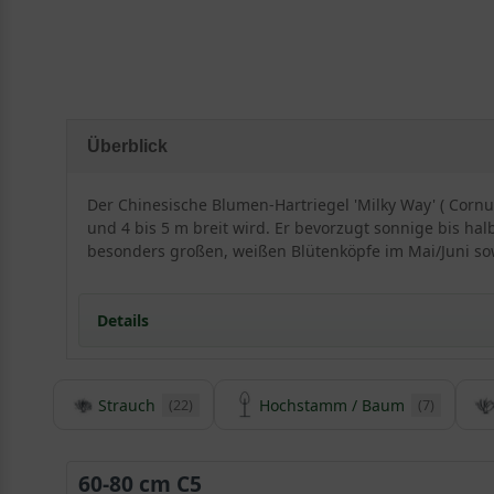
Überblick
Der Chinesische Blumen-Hartriegel 'Milky Way' ( Cornu
und 4 bis 5 m breit wird. Er bevorzugt sonnige bis hal
besonders großen, weißen Blütenköpfe im Mai/Juni so
Details
Strauch
Hochstamm / Baum
(22)
(7)
Herkunft und Besonderheiten des Chinesischen B
Diese aus den USA stammende Selektion des sogena
Sie ziert viele Gärten und Parkanlagen Europas und 
60-80 cm C5