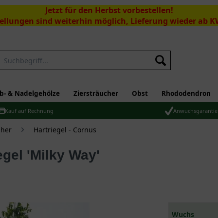
Jetzt für den Herbst vorbestellen!
ellungen sind weiterhin möglich, Lieferung wieder ab K
Suchen
b- & Nadelgehölze
Ziersträucher
Obst
Rhododendron
Kauf auf Rechnung
Anwuchsgarantie
üher
Hartriegel - Cornus
egel 'Milky Way'
Wuchs