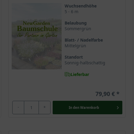
Beinamens in einem zarten Cremeweiß und wird damit zu einer attr
Wuchsendhöhe
5 - 6 m
Belaubung
Sommergrün
en-Hartriegel unter dem botanischen Namen Cornus kousa var. chi
ym Chinesischer Blumen-Hartriegel ’Milky Way’. Der große
Zierst
Blatt- / Nadelfarbe
dern oder an steilen Hängen zu finden ist.
Mittelgrün
Standort
Sonnig-halbschattig
nus kousa und gehört zur Familie der
Hartriegelgewächse
. Der wun
Lieferbar
hen Gärten verbreitet. Er bietet im Frühling durch seine große Blü
im Herbst wunderschöne Farbmomente hervorbringt und die Umgebu
artriegels: Sie ist sehr ungewöhnlich und bringt einen exotischen
79,90 €
-
+
In den
Warenkorb
 mit dem aus Japan stammenden Cornus kousa verwechselt und ist 
en verwandten Arten ist zum Teil recht schwierig, da die Sorten v