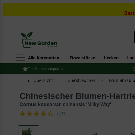
Best
Alle Kategorien
Einzelstücke
Hecken
Lau
Top Baumschulqualität
Übersicht
Ziersträucher
Frühjahrsbl
Chinesischer Blumen-Hartri
Cornus kousa var. chinensis 'Milky Way'
(
29
)