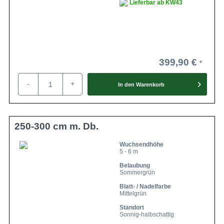
Lieferbar ab KW43
399,90 €
-
+
In den
Warenkorb
250-300 cm m. Db.
Wuchsendhöhe
5 - 6 m
Belaubung
Sommergrün
Blatt- / Nadelfarbe
Mittelgrün
Standort
Sonnig-halbschattig