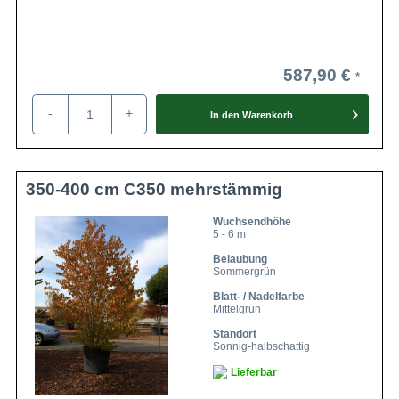
587,90 €
-
+
In den
Warenkorb
350-400 cm C350 mehrstämmig
Wuchsendhöhe
5 - 6 m
Belaubung
Sommergrün
Blatt- / Nadelfarbe
Mittelgrün
Standort
Sonnig-halbschattig
Lieferbar