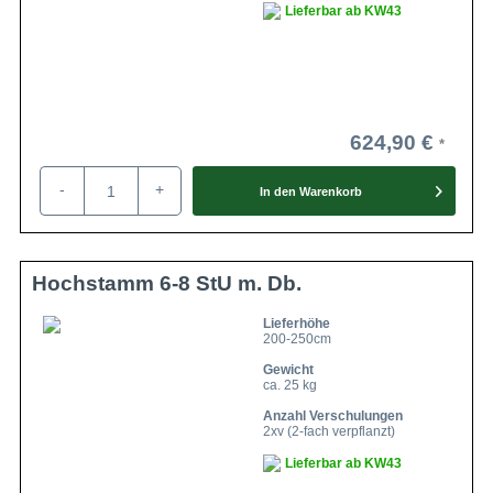
Lieferbar ab KW43
624,90 €
-
+
In den
Warenkorb
Hochstamm 6-8 StU m. Db.
Lieferhöhe
200-250cm
Gewicht
ca. 25 kg
Anzahl Verschulungen
2xv (2-fach verpflanzt)
Lieferbar ab KW43