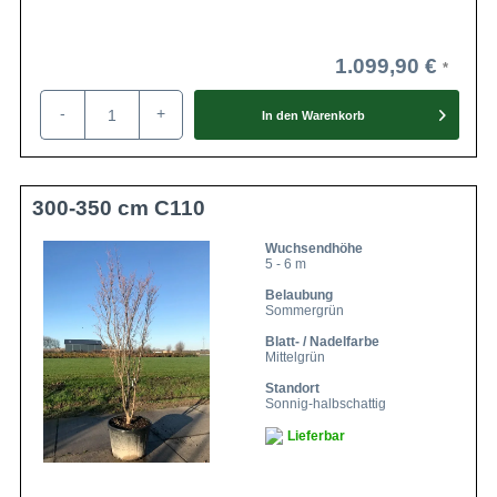
1.099,90 €
-
+
In den
Warenkorb
300-350 cm C110
Wuchsendhöhe
5 - 6 m
Belaubung
Sommergrün
Blatt- / Nadelfarbe
Mittelgrün
Standort
Sonnig-halbschattig
Lieferbar