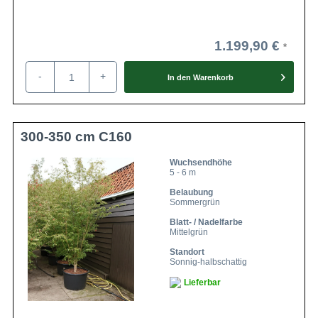
1.199,90 €
-
+
In den
Warenkorb
300-350 cm C160
Wuchsendhöhe
5 - 6 m
Belaubung
Sommergrün
Blatt- / Nadelfarbe
Mittelgrün
Standort
Sonnig-halbschattig
Lieferbar