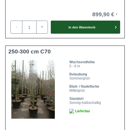
899,90 €
-
+
In den
Warenkorb
250-300 cm C70
Wuchsendhöhe
5 - 6 m
Belaubung
Sommergrün
Blatt- / Nadelfarbe
Mittelgrün
Standort
Sonnig-halbschattig
Lieferbar