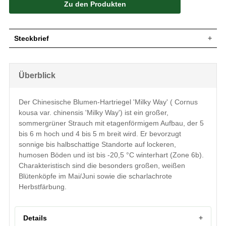
Zu den Produkten
Steckbrief
Großer Strauch, straff aufrecht,
Wuchs
etagenförmiger Aufbau, 5 bis 6 m hoch
Überblick
und 4 bis 5 m breit
Wuchshöhe
5 - 6 m
Sommergrün, eiförmig, lang zugespitzt,
Der Chinesische Blumen-Hartriegel 'Milky Way' ( Cornus
Oberseite mittelgrün, Unterseite graugrün,
Blatt
kousa var. chinensis 'Milky Way') ist ein großer,
Stiel gelblich, Herbstfärbung scharlachrot,
5 bis 10 cm lang
sommergrüner Strauch mit etagenförmigem Aufbau, der 5
bis 6 m hoch und 4 bis 5 m breit wird. Er bevorzugt
Frucht
Himbeerartig, rosarot, ca. 2 cm dick
sonnige bis halbschattige Standorte auf lockeren,
Blüte
Große, weiße Blütenköpfe
humosen Böden und ist bis -20,5 °C winterhart (Zone 6b).
Blütezeit
Mai / Juni
Charakteristisch sind die besonders großen, weißen
Rinde
Grau, abblätternd
Blütenköpfe im Mai/Juni sowie die scharlachrote
Oberflächlich, stark verzweigt, hoher
Wurzeln
Herbstfärbung.
Feinwurzelanteil
Lockere, humose und nährstoffreiche
Boden
Untergründe, Staunässe und kalkhaltige
Böden vermeiden
Details