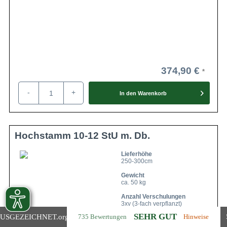
374,90 €
-
+
In den
Warenkorb
Hochstamm 10-12 StU m. Db.
Lieferhöhe
250-300cm
Gewicht
ca. 50 kg
Anzahl Verschulungen
3xv (3-fach verpflanzt)
SEHR GUT
USGEZEICHNET
.org
735 Bewertungen
Hinweise
Lieferbar ab KW43