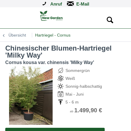
Anruf
Übersicht
Hartriegel - Cornus
Chinesischer Blumen-Hartriegel
'Milky Way'
Cornus kousa var. chinensis 'Milky Way'
Sommergrün
Weiß
Sonnig-halbschattig
Mai - Juni
5 - 6 m
1.499,90 €
ab