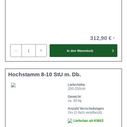
312,90 €
-
+
In den
Warenkorb
Hochstamm 8-10 StU m. Db.
Lieferhöhe
200-250cm
Gewicht
ca. 30 kg
Anzahl Verschulungen
2xv (2-fach verpflanzt)
Lieferbar ab KW43