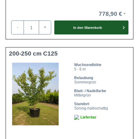
pflegeleichten und anspruchslosen Charakter und
verspricht, zuverlässig den Garten zu verschönern.
778,90 €
-
+
In den
Warenkorb
200-250 cm C125
Wuchsendhöhe
5 - 6 m
Belaubung
Sommergrün
Blatt- / Nadelfarbe
Mittelgrün
Standort
Sonnig-halbschattig
Lieferbar