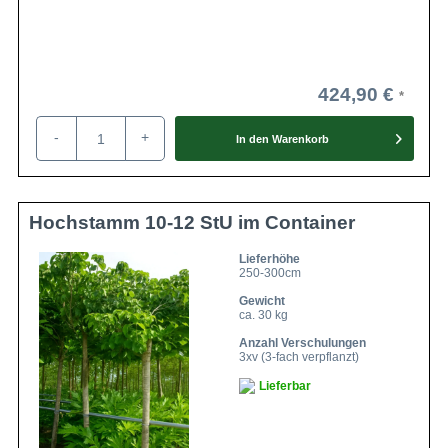
424,90 €
-
+
In den
Warenkorb
Hochstamm 10-12 StU im Container
Lieferhöhe
250-300cm
Gewicht
ca. 30 kg
Anzahl Verschulungen
3xv (3-fach verpflanzt)
Lieferbar