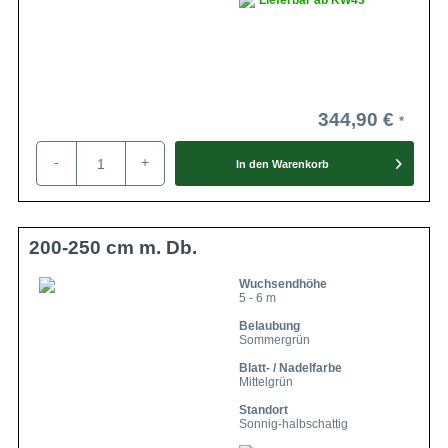
Lieferbar ab KW43
344,90 €
-
+
In den
Warenkorb
200-250 cm m. Db.
Wuchsendhöhe
5 - 6 m
Belaubung
Sommergrün
Blatt- / Nadelfarbe
Mittelgrün
Standort
Sonnig-halbschattig