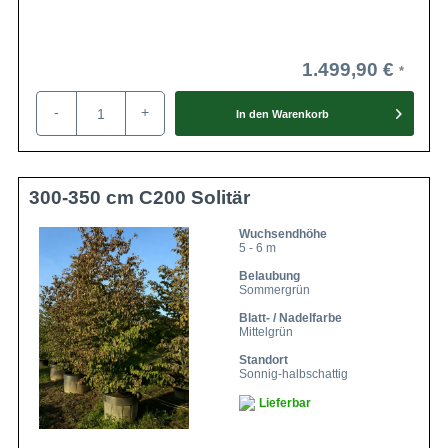
1.499,90 €
-
+
In den
Warenkorb
300-350 cm C200 Solitär
Wuchsendhöhe
5 - 6 m
Belaubung
Sommergrün
Blatt- / Nadelfarbe
Mittelgrün
Standort
Sonnig-halbschattig
Lieferbar