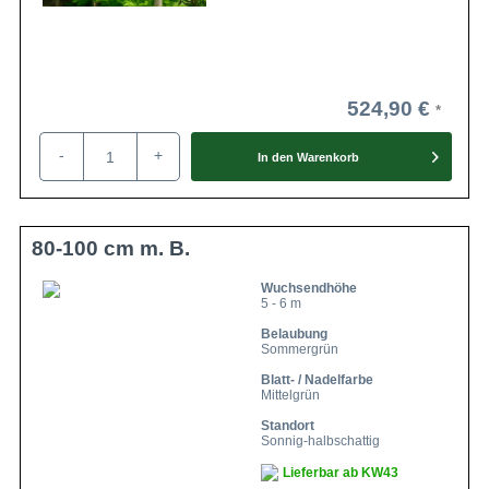
524,90 €
-
+
In den
Warenkorb
80-100 cm m. B.
Wuchsendhöhe
5 - 6 m
Belaubung
Sommergrün
Blatt- / Nadelfarbe
Mittelgrün
Standort
Sonnig-halbschattig
Lieferbar ab KW43