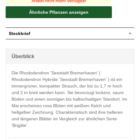
Artikel nicht mehr verfügbar
Ähnliche Pflanzen anzeigen
Steckbrief
Kleiner Strauch, aufrecht und
Wuchs
breitbuschig, gut verzweigt und kompakt,
Überblick
bis zu 170 cm hoch und 200 cm breit
Wuchshöhe
bis zu 1,7 m
Immergrün, elliptisch, am Ende
Die Rhododendron 'Seestadt Bremerhaven' (
zugespitzt, leicht nach oben gewölbt,
Blatt
Rhododendron Hybride 'Seestadt Bremerhaven' ) ist ein
ledrig, dunkelgrün glänzend, 8 bis 15 cm
lang
immergrüner, kompakter Strauch, der bis zu 1,7 m hoch
und 2 m breit werden kann. Sie bevorzugt lockere, saure
Frucht
Kapselfrucht
Böden und einen sonnigen bis halbschattigen Standort. Im
Rosa Blüten mit weißem Kelch, hellgelbe
Blüte
Zeichnung
Mai erscheinen rosa Blüten mit weißem Kelch und
hellgelber Zeichnung. Charakteristisch sind ihre helleren
Blütezeit
Mai
und längeren Blätter im Vergleich zur ähnlichen Sorte
Rinde
Braun
'Brigitte'.
Wurzeln
Flachwurzler
Bevorzugt lockere, durchlässige, feuchte
Boden
und saure Untergründe