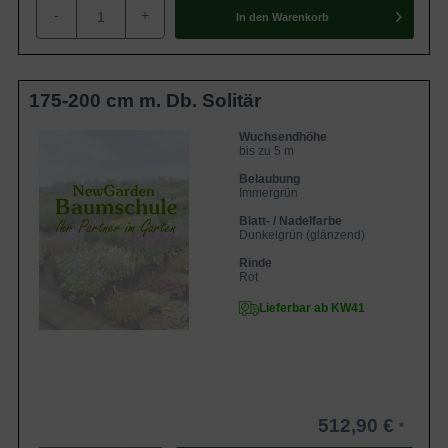
-
+
In den
Warenkorb
175-200 cm m. Db. Solitär
Wuchsendhöhe
bis zu 5 m
Belaubung
Immergrün
Blatt- / Nadelfarbe
Dunkelgrün (glänzend)
Rinde
Rot
Lieferbar ab KW41
512,90 €