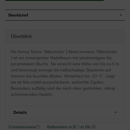
Steckbrief
Säulenartig, schlanker Wuchs, Äste sind
wenig verzweigt, ausgewachsen
Wuchs
Überblick
pyramidaler Wuchs, Wuchshöhe bis zu 5
m
Wuchshöhe
bis zu 5 m
Die Korea-Tanne 'Silberlocke' ( Abies koreana 'Silberlocke'
Immergrün, Nadeln, Oberseite dunkelgrün
Blatt
) ist ein immergrüner Nadelbaum mit säulenartigem bis
glänzend
pyramidalem Wuchs. Sie erreicht eine Höhe von bis zu 5 m
Aufrecht, zylindrische Zapfen, bis zu 7 cm
und bevorzugt sonnige bis halbschattige Standorte auf
Frucht
lang und 2,5 cm dick, vor der entgültigen
Reife auffällig violettpurpur, später braun
frischen bis feuchten Böden. Winterhart bis -23 °C , trägt
Geschlechtsreif nach ca. 30 Jahren,
sie ab Mai violett-purpurfarbene, aufrechte Zapfen.
Blüte
unscheinbare Blütenzapfen
Besonders auffällig sind die nach oben gedrehten, silbrig
Blütezeit
Mai bis Juni
schimmernden Nadeln .
Gelbliche Triebe, leicht behaart, im Alter
Rinde
kahl und rötlich
Wurzeln
Flachwurzler
Details
Boden
Relativ anspruchslos, frisch bis feucht
Standort
Sonnig bis halbschattig
Herkunft und Besonderheiten der Abis koreana
Containerware
Ballenware m.B. / m.Db.
(7)
(6)