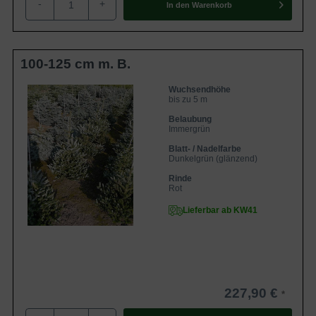
-
+
In den
Warenkorb
100-125 cm m. B.
Wuchsendhöhe
bis zu 5 m
Belaubung
Immergrün
Blatt- / Nadelfarbe
Dunkelgrün (glänzend)
Rinde
Rot
Lieferbar ab KW41
227,90 €