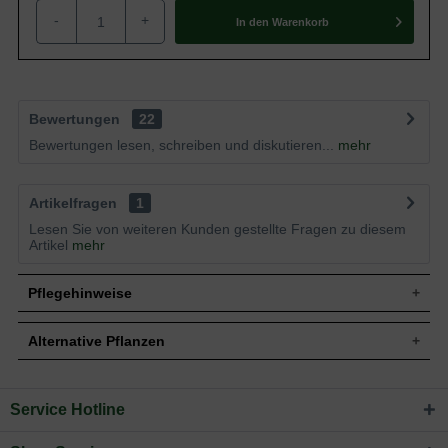
-
+
In den
Warenkorb
Bewertungen
22
Bewertungen lesen, schreiben und diskutieren...
mehr
Artikelfragen
1
Lesen Sie von weiteren Kunden gestellte Fragen zu diesem
Artikel
mehr
Pflegehinweise
Alternative Pflanzen
Pflanz- und Pflegetipps Abies koreana
'Silberlocke' / Korea-Tanne ’Silberlocke’
Service Hotline
Sie suchen eine Alternative?
Mit ein paar kleinen Tipps und Tricks kann man
In folgenden Kategorien finden Sie schöne Alternativen