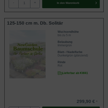
-
+
In den
Warenkorb
125-150 cm m. Db. Solitär
Wuchsendhöhe
bis zu 5 m
Belaubung
Immergrün
Blatt- / Nadelfarbe
Dunkelgrün (glänzend)
Rinde
Rot
Lieferbar ab KW41
299,90 €