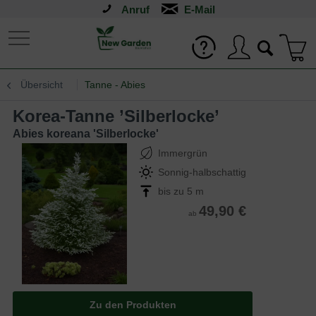
Anruf
Übersicht
Tanne - Abies
Korea-Tanne ’Silberlocke’
Abies koreana 'Silberlocke'
Immergrün
Sonnig-halbschattig
bis zu 5 m
49,90 €
ab
Zu den Produkten