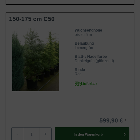
wirkt recht unscheinbar. Er bietet aber einen schönen
Anblick in Kombination mit der Optik der gelben
150-175 cm C50
Jungtriebe. Die frischen Zweige sind zudem leicht behaart
und werden nach einigen Jahren kahl. Im Zusammenspiel
Wuchsendhöhe
bis zu 5 m
mit der immergrünen Krone bieten sie ein harmonisches
Gesamtbild und machen die Züchtung zu einem Highlight
Belaubung
Immergrün
für den privaten Heimgarten.
Blatt- / Nadelfarbe
Dunkelgrün (glänzend)
Die gelockten Nadeln der Korea-Tanne
Rinde
Rot
‘Silberlocke‘ begeistern mit Extravaganz
Lieferbar
Ihren Beinamen verdankt die Züchtung ‘Silberlocke‘ dem
charismatischen Nadelwerk. Die Nadeln der immergrünen
Schönheit strahlen oberseits in einem glänzenden Grün
und unterseits sind sie silbrig-weiß. Die einzelnen Nadeln
wirken lockig und haben eine aufwärts gedrehte Form. Der
599,90 €
extravagante Wuchs bietet dem Gärtner silbrige
Lichtspiele, die den Garten durchfluten und den Baum
-
+
In den
Warenkorb
strahlen lassen. Die Selektion macht ihrem Namen damit